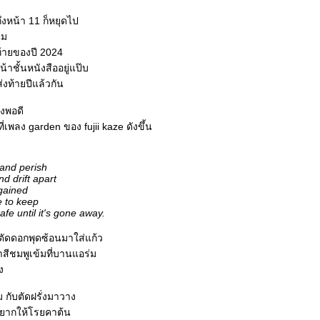
ึงหน้า 11 ก็หยุดไป
ไม
้ายของปี 2024
น้าชั้นหนังสืออยู่แป๊บ
ส่งท้ายปีแล้วกัน
่งพอดี
ที่เพลง garden ของ fujii kaze ดังขึ้น
and perish
d drift apart
gained
ve to keep
fe until it's gone away.
ตัดดอกพุดซ้อนมาใส่แก้ว
าสีชมพูเข้มที่บานแอร่ม
ง
ม กับตัดฝรั่งมาวาง
่อยากให้โรยคาต้น