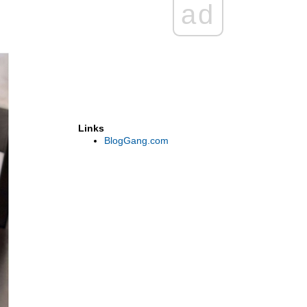
ad
Links
BlogGang.com