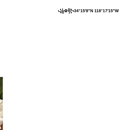
꧁✿꧂34°15′8″N 118°17′15″W