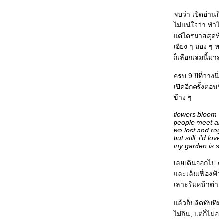
thing seems better with a cup of
coffee
พบว่า เปิดอ่านถ
just a little social boost
ไม่แน่ใจว่า ทำ
more of an at-home person
ต่ไตรมาสสุดท
where my morning cup is from
losing is not always a bad thing
เอียง ๆ มอง ๆ ห
i am on the path of growth
ก็เลือกเล่มนี้มา
ครบ 9 ปีที่วางนิ
เปิดอีกครั้งตอน
ข้าง ๆ
flowers bloom 
people meet an
we lost and re
but still, i'd lo
my garden is sa
เลยเดินออกไป 
ละเล็มเฟื่องฟ้
เลาะริมหน้าต่า
ล้วก็ปลิดทับทิ
ไม่กิน, แต่ก็ไม