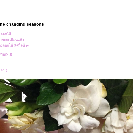
 the changing seasons
ดดอกไม้
วจะสะเทือนแล้ว
องดอกไม้ พิศใจบ้าง
ีติยินดี
แรก ๆ