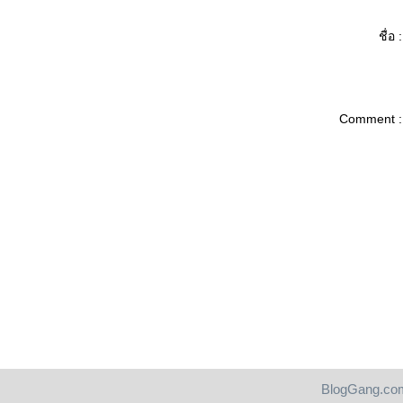
ชื่อ :
Comment :
BlogGang.com
Pantip.com
|
PantipMarket.com
|
Pantown.com
| © 2004
BlogGang.c