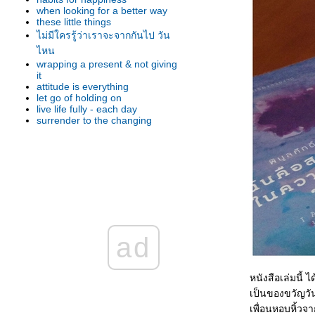
when looking for a better way
these little things
ไม่มีใครรู้ว่าเราจะจากกันไป วัน
ไหน
wrapping a present & not giving
it
attitude is everything
let go of holding on
live life fully - each day
surrender to the changing
seasons
in a quiet manner
my all re-day
the treasured petal
mid-year resolutions
no man's land
important things for living a
fulfilling life
lead to better decision-making
come from away
ad
effortless & blissful moments
make sure it makes you happy
when wind whistles past my ears
a day full of good vibes
หนังสือเล่มนี้ ไ
i hate it's here
เป็นของขวัญวั
my dreams were valid
เพื่อนหอบหิ้วจ
whatever is hurting you