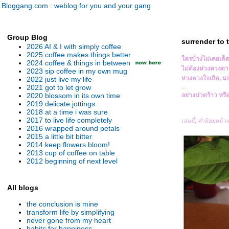
Bloggang.com : weblog for you and your gang
Group Blog
surrender to
2026 AI & I with simply coffee
2025 coffee makes things better
ครบ้างไม่เคยเด็
2024 coffee & things in between
ไม่ต้องห่วงดวงดา
2023 sip coffee in my own mug
ห่วงดวงใจเถิด, ม
2022 just live my life
...
2021 got to let grow
2020 blossom in its own time
อย่างปวดร้าว หรือป
2019 delicate jottings
.
2018 at a time i was sure
.
2017 to live life completely
เล่มนี้
,
คำนิยมหน้า
2016 wrapped around petals
2015 a little bit bitter
2014 keep flowers bloom!
2013 cup of coffee on table
2012 beginning of next level
All blogs
the conclusion is mine
transform life by simplifying
never gone from my heart
habits for happiness