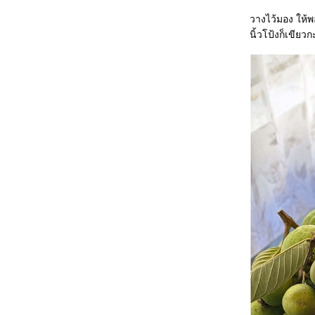
วางไว้มอง ให้พอ
นิ้วโป้งก็เขียว