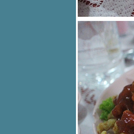
ซ่บแน่..แซ่บนี้...ที่ร้านตำมั่ว
ต๊ะจีน ร้านรสเลิศมหาชั
ร้านส้มตำป้ามล จอมเทียน พัทยา
ร้านลมโชย บึงกระจับ อ.บ้านโป่ง
จ.ราชบุรี
ตำแหล สาขาสยามสแควร์วัน ชั้น 4
ร้าน Hokkaido butadon tokachi
ร้าน Sea to Sea ย่านราชเทวี
เล็กซีฟู๊ด ร้านอาหารซีฟู๊ด
Parferio by Sfree
ร้านอาหารญี่ปุ่น คัสซึซิน
ร้านขนมจีนไหหลำโกหลุ่น
ขนมจีนทอดมัน เพชรบุรี และแดง
ผัดไทย ท่าฉลอม สมุทรสาคร
ร้านบ้านระเบียงน้ำ นนทบุรี
ส้มตำปีกไก่ทอด วังบูรพา
อิ่มปลาเผา สาขาชัยพฤกษ์
ครัวเขาใหญ่และครัวลุงชุบ เขาใหญ่
ทานข้าวกันมั้ยที่ร้านเกี้ยวจีน สาขา 2
ร้านนิรมิต อ่างทอง
อร๊อย อร๊อย กับอบอร่อ