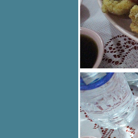
ลาบเป็ดนายหนอม
บะหมี่เกี้ยวกุ้ง วังหลัง และก๋วยเตี๋ยว
เครื่องในหมู มานา
อร่อยกับปลาช่อนเผาเกลือ