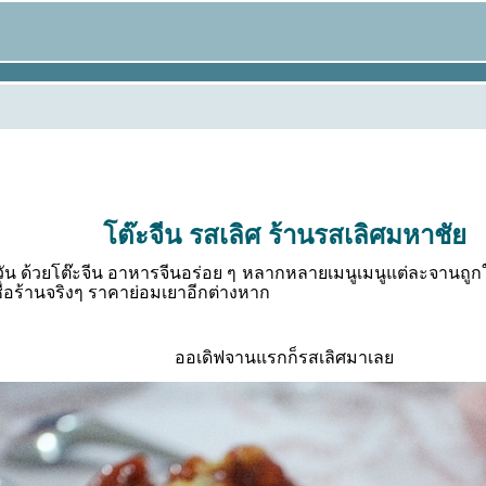
ต๊ะจีน รสเลิศ ร้านรสเลิศมหาชั
างวัน ด้วยโต๊ะจีน อาหารจีนอร่อย ๆ หลากหลายเมนู
เมนูแต่ละจานถูก
ื่อร้านจริงๆ ราคาย่อมเยาอีกต่างหาก
ออเดิฟจานแรกก็รสเลิศม
าเล