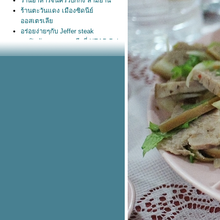
ร้านอาหารจีนครัวปักกิ่ง สามย่าน
ร้านตะวันแดง เมืองซิดนีย์
ออสเตรเลี
อร่อยง่ายๆกับ Jeffer steak
สุดฟินกับบรรยากาศดีๆที่ HEAP Pub
and Restaurant
เจ๊ลำดวน จิ้มจุ่ม-จุฬา
ร้าน East Ocean Restaurant - China
Town, Sydney, Australia
ลุงไสวซีฟู๊ด ร้านอาหารทะเลสุดหาด
จอมเทียน พัทยา
นักชิมห้ามพลาด ร้าน “pancakes on
the rocks”
ร้านก๋วยเตี๋ยวป้าอ๊อด ลอสแอลเจลิส
อเมริกา
อาหารญี่ปุ่นร้าน Tenyuu Grand
ร้านข้าวต้มกับ ริมถนนสารสิน
สวนลุมพินี
ไอศกรีมเครป รร.โนโวเทล และ
ขนมปังปิ้ง มนต์นมสด เสาชิงช้า
ร้าน Simmer by Praha (ซิมเมอร์ บา
ปราค)
หลมเกตุซีฟู๊ด บุฟเฟต์