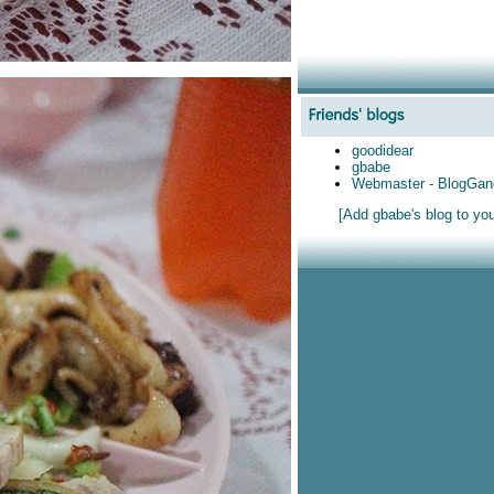
goodidear
gbabe
Webmaster - BlogGan
[Add gbabe's blog to yo