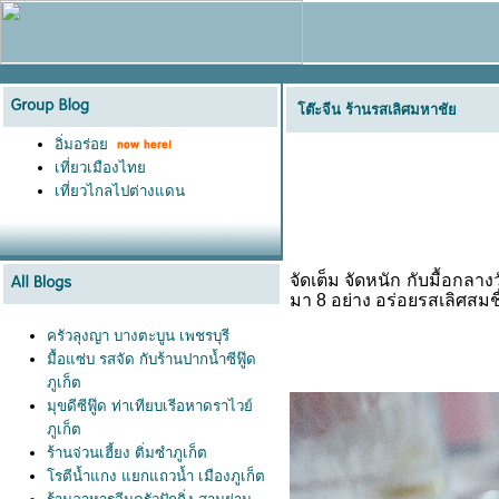
ต๊ะจีน ร้านรสเลิศมหาชั
อิ่มอร่อ
เที่ยวเมืองไท
เที่ยวไกลไปต่างแดน
จัดเต็ม จัดหนัก กับมื้อกล
มา 8 อย่าง อร่อยรส
เลิศสมช
ครัวลุงญา บางตะบูน เพชรบุรี
มื้อแซ่บ รสจัด กับร้านปากน้ำซีฟู๊ด
ภูเก็ต
มุขดีซีฟู๊ด ท่าเทียบเรีอหาดราไวย์
ภูเก็ต
ร้านจ่วนเฮี้ยง ติ่มซำภูเก็ต
รตีน้ำแกง แยกแถวน้ำ เมืองภูเก็ต