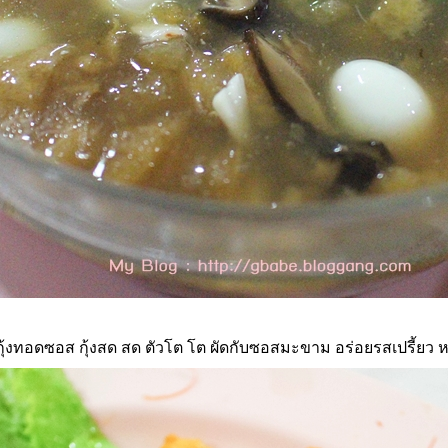
กุ้งทอดซอส กุ้งสด สด ตัวโต โต ผัดกับซอสมะขาม อร่อยรสเปรี้ยว ห