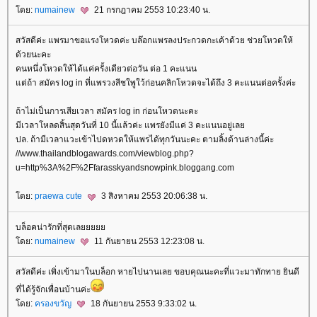
ดย:
numainew
21 กรกฎาคม 2553 10:23:40 น.
สวัสดีค่ะ แพรมาขอแรงโหวดค่ะ บล๊อกแพรลงประกวดกะเค้าด้วย ช่วยโหวดให้
ด้วยนะคะ
คนหนึ่งโหวดให้ได้แค่ครั้งเดียวต่อวัน ต่อ 1 คะแนน
ต่ถ้า สมัคร log in ที่แพรวงสีชใพูใว้ก่อนคลิกโหวดจะได้ถึง 3 คะแนนต่อครั้งค่ะ
ถ้าไม่เป็นการเสียเวลา สมัคร log in ก่อนโหวดนะคะ
มีเวลาโหลดสิ้นสุดวันที่ 10 นี้แล้วค่ะ แพรยังมีแค่ 3 คะแนนอยู่เล
ปล. ถ้ามีเวลาแวะเข้าไปดหวดให้แพรได้ทุกวันนะคะ ตามลิ้งด้านล่างนี้ค่ะ
//www.thailandblogawards.com/viewblog.php?
u=http%3A%2F%2Ffarasskyandsnowpink.bloggang.com
ดย:
praewa cute
3 สิงหาคม 2553 20:06:38 น.
บล็อคน่ารักที่สุดเล
ดย:
numainew
11 กันยายน 2553 12:23:08 น.
สวัสดีค่ะ เพิ่งเข้ามาในบล็อก หายไปนานเลย ขอบคุณนะคะที่แวะมาทักทาย ยินดี
ที่ได้รู้จักเพื่อนบ้านค่ะ
ดย:
ครองขวัญ
18 กันยายน 2553 9:33:02 น.