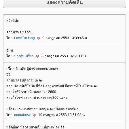
สวัสดีค่ะ
ความรัก จงเจริญ...
ดย:
LoveTurJang
8 กรกฎาคม 2553 13:39:46 น.
อืมม
ดย:
บางส้มเปรี้ยว
8 กรกฎาคม 2553 14:51:11 น.
กรี๊ด บล็อคคิตตู้น่าร้ากกกกจังเลยค่า
อิอิ
ตามมาตอบคำถามนะคะ
วอลเปเปอร์เจ๊บัวนั้น ยี่ห้อ BangkokWall มีสาขาที่โฮมโปรนะคะ
ลายฝั่งทีวี ราคาม้วนละราวๆ 2800
ลายฝั่งโซฟา ราคาม้วนละราวๆ 800 นะคะ
ล้วจะแวะมาทักทายบ่อยๆนะคะ บล็อคน่ารักจริงๆ
ดย:
numainew
19 กรกฎาคม 2553 10:51:08 น.
อ๊ดอ๊อด น้องคนสวยเป็นเพื่อนซะเลย อิอิ