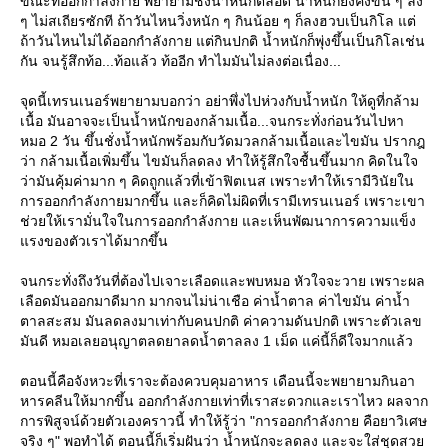
ขณะที่ออกกำลังกาย พยายามชั่งน้ำหนักตลอด น้ำหนักยังคงขึ้น ๆ ลง
ๆ ไม่สเถียรซักที ถ้าวันไหนวิ่งหนัก ๆ กินน้อย ๆ ก็ลงฮวบเป็นกิโล แต่
ถ้าวันไหนไม่ได้ออกกำลังกาย แต่กินปกติ น้ำหนักก็พุ่งขึ้นเป็นกิโลเช่น
กัน จนรู้สึกท้อ...ท้อแล้ว ท้ออีก ทำไมมันไม่ลงต่อเนื่อง...
จุดนี้เทรนเนอร์พยายามบอกว่า อย่าพึ่งไปห่วงกับน้ำหนัก ให้ดูที่กล้าม
เนื้อ มันอาจจะเป็นน้ำหนักของกล้ามเนื้อ...จนกระทั่งก่อนวันไปหา
หมอ 2 วัน ขึ้นชั่งน้ำหนักพร้อมกับวัดมวลกล้ามเนื้อและไขมัน ปรากฎ
ว่า กล้ามเนื้อเพิ่มขึ้น ไขมันก็ลดลง ทำให้รู้สึกใจชื้นขึ้นมาก คิดในใจ
ว่ามันคุ้มค่ามาก ๆ คิดถูกแล้วที่เข้าฟิตเนส เพราะทำให้เรามีวินัยใน
การออกกำลังกายมากขึ้น และก็คิดไม่ผิดที่เรามีเทรนเนอร์ เพราะเขา
ช่วยให้เรามั่นใจในการออกกำลังกาย และเห็นพัฒนาการความแข็ง
รงของตัวเราได้มากขึ้น
จนกระทั่งถึงวันที่ต้องไปเจาะเลือดและพบหมอ หัวใจจะวาย เพราะผล
เลือดมันออกมาดีมาก มากจนไม่น่าเชือ ค่าน้ำตาล ค่าไขมัน ค่าน้ำ
ตาลสะสม มันลดลงมาเท่ากับคนปกติ ค่าความดันปกติ เพราะตัวเลข
มันดี หมอเลยอนุญาตลดยาลดน้ำตาลลง 1 เม็ด แค่นี้ก็ดีใจมากแล้ว
ตอนนี้คือจังหวะที่เราจะต้องควบคุมอาหาร เดือนนี้จะพยายามกินอา
หารคลีนให้มากขึ้น ออกกำลังกายเท่าที่เราสะดวกและเราไหว ผลจาก
การพิสูจน์ด้วยตัวเองคราวนี้ ทำให้รู้ว่า "การออกกำลังกาย คือยาวิเศษ
จริง ๆ" พอทำได้ ตอนนี้ก็เริ่มฝันว่า น้ำหนักจะลดลง และจะใส่ชุดสว