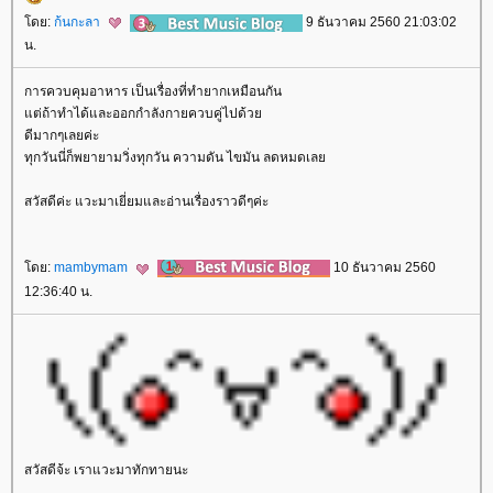
ดย:
ก้นกะลา
9 ธันวาคม 2560 21:03:02
น.
การควบคุมอาหาร เป็นเรื่องที่ทำยากเหมือนกัน
ต่ถ้าทำได้และออกกำลังกายควบคู่ไปด้ว
ดีมากๆเลยค่ะ
ทุกวันนี่ก็พยายามวิ่งทุกวัน ความดัน ไขมัน ลดหมดเล
สวัสดีค่ะ แวะมาเยี่ยมและอ่านเรื่องราวดีๆค่ะ
ดย:
mambymam
10 ธันวาคม 2560
12:36:40 น.
สวัสดีจ้ะ เราแวะมาทักทายนะ
sinota
ซิโนต้า
Ulthera
สลายไขมัน
SculpSure
เซลลูไลท์
ฝ้า กระ