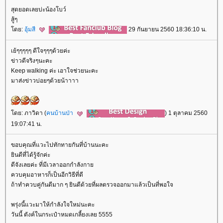
สุดยอดเลยบ่ะน้องโบว์
สู้ๆ
ดย:
อุ้มสี
29 กันยายน 2560 18:36:10 น.
เย้ๆๆๆๆๆ ดีใจๆๆๆด้วยค่ะ
ข่าวดีจริงๆนะคะ
Keep walking ค่ะ เอาใจช่วยนะคะ
มาส่งข่าวบ่อยๆด้วยน้าาาา
ดย: ภาวิดา (
คนบ้านป่า
) 1 ตุลาคม 2560
19:07:41 น.
ขอบคุณที่แวะไปทักทายกันที่บ้านนะคะ
ินดีที่ได้รู้จักค่ะ
ดีจังเลยค่ะ ที่มีเวลาออกกำลังกา
ควบคุมอาหารก็เป็นอีกวิธีที่ดี
ถ้าทำควบคู่กันดีมาก ๆ ยินดีด้วยที่ผลตรวจออกมาแล้วเป็นที่พอใจ
พรุ่งนี้แวะมาให้กำลังใจใหม่นะคะ
วันนี้ ตังค์ในกระเป๋าหมดเกลี้ยงเลย 5555