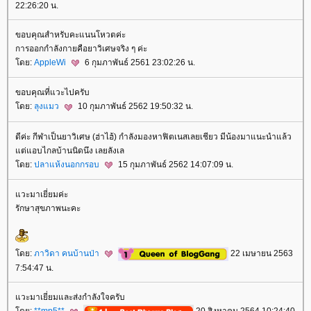
22:26:20 น.
ขอบคุณสำหรับคะแนนโหวตค่ะ
การออกกำลังกายคือยาวิเศษจริง ๆ ค่ะ
ดย:
AppleWi
6 กุมภาพันธ์ 2561 23:02:26 น.
ขอบคุณที่แวะไปครับ
ดย:
ลุงแมว
10 กุมภาพันธ์ 2562 19:50:32 น.
ดีค่ะ กีฬาเป็นยาวิเศษ (ฮ่าไฮ้) กำลังมองหาฟิตเนสเลยเชียว มีน้องมาแนะนำแล้ว
ต่แอบไกลบ้านนิดนึง เลยลังเล
ดย:
ปลาแห้งนอกกรอบ
15 กุมภาพันธ์ 2562 14:07:09 น.
วะมาเยี่ยมค่ะ
รักษาสุขภาพนะคะ
ดย:
ภาวิดา คนบ้านป่า
22 เมษายน 2563
7:54:47 น.
วะมาเยี่ยมและส่งกำลังใจครับ