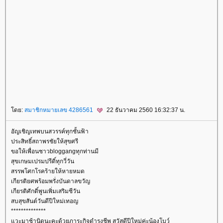
Derma Light
เลเซอร์กำจัดขน
กำจัดขนถาวร
รูขุมขนกว้าง
ทองคำ
ไฮยาลูโรนิค
Hyaluronic
คีเลชั่น
Chelation
Hifu
Pore
Hair Removal Laser
freckle dark spot
cellulite
SculpSure
Ultherapy
กำจัดไขมัน
ร้อยไหม
adenaa
ลบรอ
สักคิ้วด้วยเลเซอร์
ลบรอยสักคิ้ว
Eyebrow Tattoo Removal
เพ้นท์คิ้ว 3 มิติ
สักคิ้วถาวร
สักคิ้ว 6 มิติ
ห้ใจหายใจ
สุขภาพ
วิธีลดความอ้วน
การดูแลสุขภาพ
อาหารเพื่อสุขภาพ
ออกกำลังกา
สุขภาพผู้หญิง
สุขภาพผู้ชา
สุขภาพจิต
รคและการป้องกัน
สมุนไพรไท
ขิง
น้ำมันมะพร้าว
ผู้หญิง
ศัลยกรรม
ความสวยความงาม
ม่ตั้งครรภ์
สุขภาพแม่ตั้ง
ครรภ์
พัฒนาการตั้งครรภ์ 40 สัปดาห์
อาหารสำหรับแม่ตั้งครรภ์
รคขณะตั้งครรภ์
การคลอด
หลังคลอด
การออกกำลัง
กา
ทารกแรกเกิด
สุขภาพทารกแรกเกิด
ผิวทารกแรกเกิด
การพัฒนาการของเด็กแรกเกิด
การดูแลทารกแรกเกิด
รค
ละวัคซีนสำหรับเด็กแรกเกิด
เลี้ยงลูกด้วยนมแม่
อาหารสำหรับทารก
เด็กโต
สุขภาพเด็ก
ผิวเด็ก
การพัฒนาการเด็ก
การดูแลเด็ก
รคและวัคซีนเด็ก
อาหารสำหรับเด็ก
การเล่นและการเรียนรู้
ครอบครัว
ชีวิตครอบครัว
ปัญหาภายใน
ครอบครัว
ความเชื่อ คนโบราณ
ดย:
สมาชิกหมายเลข 4286561
22 ธันวาคม 2560 16:32:37 น.
อัญเชิญเทพบนสวรรค์ทุกชั้นฟ้า
ประสิทธิ์สถาพรชัยให้สุขศรี
ขอให้เพื่อนชาวbloggangทุกท่านมี
สุขเกษมเปรมปรีดิ์ทุกวี่วัน
สรรพโศกโรคร้ายให้หายหมด
เกียรติยศพร้อมพรั่งบันดาลขวัญ
เกียรติศักดิ์พูนเพิ่มเสริมชีวัน
สบสุขสันต์วันดีปีใหม่เทอญ
**************
วะมาช้านิดนะคะด้วยภาระกิจดำรงชีพ สวัสดีปีใหม่ค่ะน้องโบว์