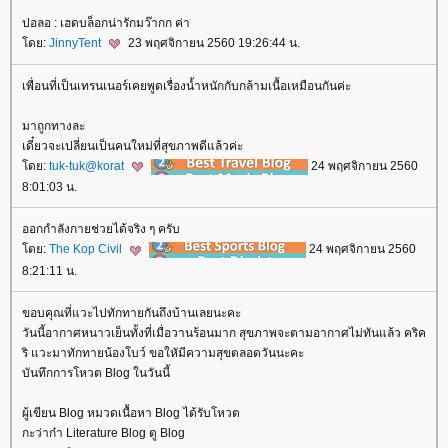
ปอลอ : เฮดบล็อกน่ารักมว๊ากก ค่า
ดย:
JinnyTent
23 พฤศจิกายน 2560 19:26:44 น.
เพื่อนที่เป็นเทรนเนอร์เคยพูดเรื่องน้ำหนักกับกล้ามเนื้อเหมือนกันค่ะ
มาถูกทางละ
เดี๋ยวจะเปลี่ยนเป็นคนใหม่ที่สุขภาพดีแล้วค่ะ
ดย:
tuk-tuk@korat
24 พฤศจิกายน 2560
8:01:03 น.
ออกกำลังกายช่วยได้จริง ๆ ครับ
ดย:
The Kop Civil
24 พฤศจิกายน 2560
8:21:11 น.
ขอบคุณที่แวะไปทักทายกันถึงบ้านเลยนะคะ
วันนี้อากาศหนาวเย็นทั้งที่เมื่อวานร้อนมาก สุขภาพจะตามอากาศไม่ทันแล้ว คริค
ริ แวะมาทักทายน้องโบว์ ขอใหัมีความสุขตลอดวันนะคะ
บันทึกการโหวต Blog ในวันนี้
ผู้เขียน Blog หมวดเนื้อหา Blog ได้รับโหวต
กะว่าก๋า Literature Blog ดู Blog