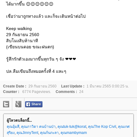
ได้มากขึ้น 😊😊😊😊😊😊
เชื่อว่ามาถูกทางแล้ว และก็จะเดินหน้าต่อไป
Keep walking
29 กันยายน 2560
สิบโมงสิบห้านาที
(เขียนบนดอย ขณะฝนตก)
รู้สึกรักตัวเองมากขึ้นทุกวัน ๆ จัง ❤❤❤
ปล.ลืมเขียนถึงหมอครั้งที่ 4 แหะๆ
Create Date :
29 กันยายน 2560
Last Update :
1 มีนาคม 2565 0:00:25 น.
Counter :
6774 Pageviews.
Comments :
24
ผู้โหวตบล็อกนี้...
คุณอุ้มสี
,
คุณภาวิดา คนบ้านป่า
,
คุณtuk-tuk@korat
,
คุณThe Kop Civil
,
คุณเกศ
สุริยง
,
คุณJinnyTent
,
คุณก้นกะลา
,
คุณmambymam