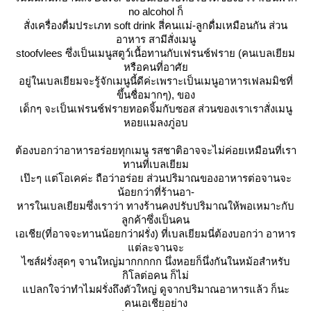
no alcohol ก็
สั่งเครื่องดื่มประเภท soft drink สี่คนแม่-ลูกดื่มเหมือนกัน ส่วน
อาหาร สามีสั่งเมนู
stoofvlees ซึ่งเป็นเมนูสตูว์เนื้อทานกับเฟรนช์ฟราย (คนเบลเยียม
หรือคนที่อาศั
อยู่ในเบลเยียมจะรู้จักเมนูนี้ดีค่ะเพราะเป็นเมนูอาหารเฟลมมิชที่
ขึ้นชื่อมากๆ), ของ
เด็กๆ จะเป็นเฟรนช์ฟรายทอดจิ้มกับซอส ส่วนของเราเราสั่งเมนู
หอยแมลงภู่อบ
ต้องบอกว่าอาหารอร่อยทุกเมนู รสชาติอาจจะไม่ค่อยเหมือนที่เรา
ทานที่เบลเยียม
เป๊ะๆ แต่โอเคค่ะ ถือว่าอร่อย ส่วนปริมาณของอาหารต่อจานจะ
น้อยกว่าที่ร้านอา-
หารในเบลเยียมซึ่งเราว่า ทางร้านคงปรับปริมาณให้พอเหมาะกับ
ลูกค้าซึ่งเป็นคน
เอเชีย(ที่อาจจะทานน้อยกว่าฝรั่ง) ที่เบลเยียมนี่ต้องบอกว่า อาหาร
ต่ละจานจะ
ไซส์ฝรั่งสุดๆ จานใหญ่มากกกกก นึ่งหอยก็นึ่งกันในหม้อสำหรับ
กิโลต่อคน ก็ไม่
ปลกใจว่าทำไมฝรั่งถึงตัวใหญ่ ดูจากปริมาณอาหารแล้ว ก็นะ
คนเอเชียอย่าง