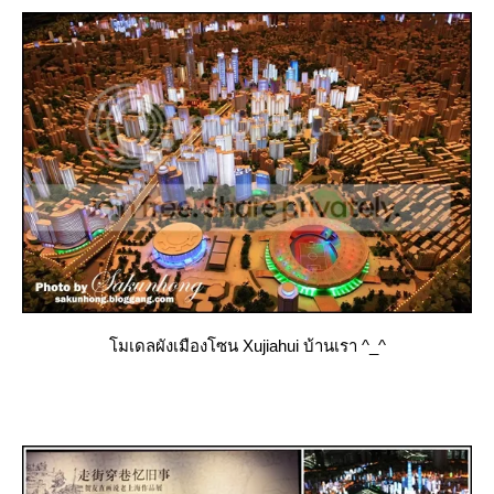
มเดลผังเมืองโซน Xujiahui บ้านเรา ^_^