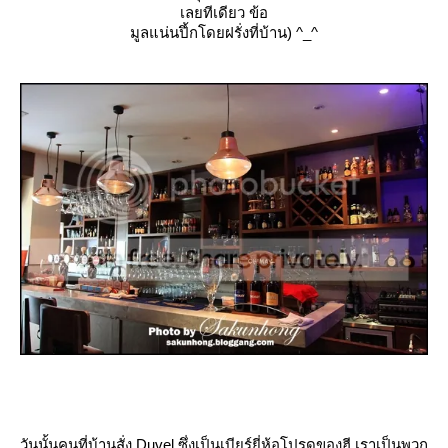
เลยทีเดียว ข้อ
มูลแน่นปึ้กโดยฝรั่งที่บ้าน) ^_^
วันนั้นคนที่บ้านสั่ง Duvel ซึ่งเป็นเบียร์ยี่ห้อโปรดของฮี เราเป็นพวก