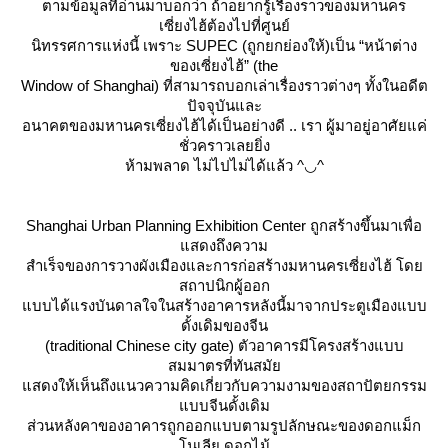
ตามข้อมูลที่อ่านมาบอกว่า ถ้าอยากรู้เรื่องราวของมหานคร
เซี่ยงไฮ้ต้องไปที่ศูนย์
นิทรรศการแห่งนี้ เพราะ SUPEC (ถูกยกย่องให้)เป็น “หน้าต่าง
ของเซี่ยงไฮ้” (the
Window of Shanghai) ที่สามารถบอกเล่าเรื่องราวต่างๆ ทั้งในอดีต
ปัจจุบันและ
อนาคตของมหานครเซี่ยงไฮ้ได้เป็นอย่างดี .. เรา ผู้มาอยู่อาศัยแค่
ชั่วคราวเลยยิ่ง
ห้ามพลาด ไม่ไปไม่ได้แล้ว ^◡^
Shanghai Urban Planning Exhibition Center ถูกสร้างขึ้นมาเพื่อ
สดงถึงความ
สำเร็จของการวางผังเมืองและการก่อสร้างมหานครเซี่ยงไฮ้ โด
สถาปนิกผู้ออก
บบได้แรงบันดาลใจในสร้างอาคารหลังนี้มาจากประตูเมืองแบบ
ดั้งเดิมของจีน
(traditional Chinese city gate) ตัวอาคารมีโครงสร้างแบบ
สมมาตรที่ทันสมั
สดงให้เห็นถึงแนวความคิดเกี่ยวกับความงามของสถาปัตยกรรม
บบจีนดั้งเดิม
ส่วนหลังคาของอาคารถูกออกแบบตามรูปลักษณะของดอกแม็ก
นเลีย ดอกไม้