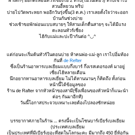
พาเด็กๆ ออกตะลอนทัวร์เซี่ยงไฮ้ 2 ทริป(ในวันเดียว) ทริปเช้าไป
สวนอี้หยวน ทริป
บ่ายไปวัดพระหยก พออีกวันรุ่งขึ้น(3 ต.ค.) เราเลยตั้งใจว่าจะออก
บ้านกันช่วงบ่า
ช่วงเช้าขอพักผ่อนแบบสบายๆ ให้สามเด็กตื่นสายๆ จะได้มีแรง
ตะลอนทัวร์เซี่ยง
ไฮ้กับแม่และปะป๊ากันต่อ ^◡^
ต่ก่อนจะเริ่มต้นทัวร์ในตอนบ่าย ห้าคนพ่อ-แม่-ลูก เราไปอิ่มท้อง
กันที่
de Refter
ซึ่งเป็นร้านอาหารเบลเยียมแบบกึ่งบาร์ กึ่งเรสเตอรองท์ มาอยู่
เซี่ยงไฮ้หลายเดือน
นึกอยากทานอาหารเบลเยี่ยม ไม่ได้ทานนานๆ ก็คิดถึง ทั้งก่อน
หน้านี้ได้ข้อมูลของ
ร้าน de Rafter จากหัวหน้าของสามี(ซึ่งเพื่อนของหัวหน้าก็แนะนำ
ต่อๆ กันมาอีกที)
วันนี้โอกาสประจวบเหมาะเลยต้องไปลองซักหน่อ
บรรยากาศภายในร้าน ... ตรงนี้จะเป็นโซนบาร์เบียร์เบลเยียม
(ประเทศเบลเยียม
เป็นประเทศที่มีเบียร์เยอะที่สุดในโลกนะคะ มีมากถึง 450 ยี่ห้อกัน