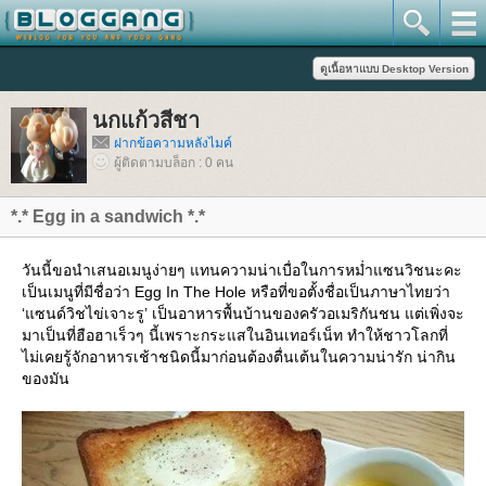
นกแก้วสีชา
ฝากข้อความหลังไมค์
ผู้ติดตามบล็อก : 0 คน
*.* Egg in a sandwich *.*
วันนี้ขอนำเสนอเมนูง่ายๆ แทนความน่าเบื่อในการหม่ำแซนวิชนะคะ
เป็นเมนูที่มีชื่อว่า Egg In The Hole หรือที่ขอตั้งชื่อเป็นภาษาไทยว่า
‘แซนด์วิชไข่เจาะรู’ เป็นอาหารพื้นบ้านของครัวอเมริกันชน แต่เพิ่งจะ
มาเป็นที่ฮือฮาเร็วๆ นี้เพราะกระแสในอินเทอร์เน็ท ทำให้ชาวโลกที่
ไม่เคยรู้จักอาหารเช้าชนิดนี้มาก่อนต้องตื่นเต้นในความน่ารัก น่ากิน
ของมัน