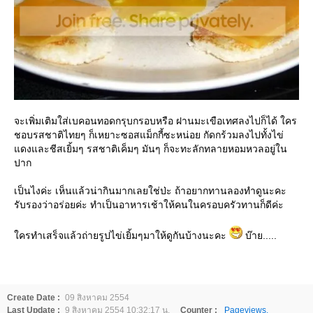
จะเพิ่มเติมใส่เบคอนทอดกรุบกรอบหรือ ฝานมะเขือเทศลงไปก็ได้ ใคร
ชอบรสชาติไทยๆ ก็เหยาะซอสแม็กกี้ซะหน่อย กัดกร้วมลงไปทั้งไข่
ดงและชีสเยิ้มๆ รสชาติเค็มๆ มันๆ ก็จะทะลักทลายหอมหวลอยู่ใน
ปาก
เป็นไงค่ะ เห็นแล้วน่ากินมากเลยใช่ป่ะ ถ้าอยากทานลองทำดูนะคะ
รับรองว่าอร่อยค่ะ ทำเป็นอาหารเช้าให้คนในครอบครัวทานก็ดีค่ะ
ครทำเสร็จแล้วถ่ายรูปไข่เยิ้มๆมาให้ดูกันบ้างนะคะ
บ๊าย.....
Create Date :
09 สิงหาคม 2554
Last Update :
9 สิงหาคม 2554 10:32:17 น.
Counter :
Pageviews.