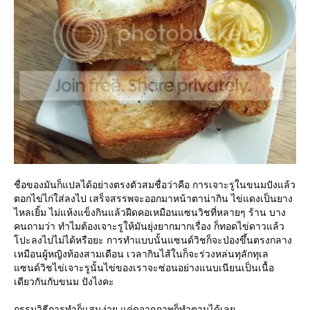
ชื่อของมันก็แปลได้อย่างตรงตัวสมชื่อว่าคือ การเจาะรูในขนมปังแล้ว
ตอกไข่ไก่ใส่ลงไป เสร็จสรรพจะออกมาหน้าตาน่ากิน ไข่แดงเป็นยาง
ไหลเยิ้ม ไม่แห้งแข็งกินแล้วฝืดคอเหมือนแซนวิชที่หลายๆ ร้าน บาง
คนถามว่า ทำไมต้องเจาะรูให้มันยุ่งยากมากเรื่อง ก็ทอดไข่ดาวแล้ว
ปะลงไปไม่ได้หรือยะ การทำแบบนั้นแซนด์วิชก็จะป่องขึ้นตรงกลาง
เหมือนผู้หญิงท้องสามเดือน เวลากินไส้ในก็จะร่วงหล่นทุลักทุเล
ซนด์วิชไข่เจาะรูนั้นไข่ของเราจะซ่อนอย่างแนบเนียนเป็นเนื้อ
เดียวกันกับขนม ปังไงคะ
กรรมวิธีการทำก็แสนง่าย แค่ดูจากภาพก็ทำตามได้เล