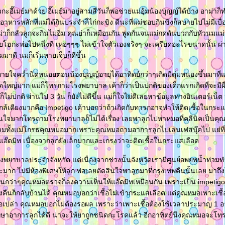
กะอี๊เมย์มาด้วย อี๊เมย์มาอยู่สามสี่วันก็พอช่วยแม่อุ้มน้องบุญญ์ได้บ้าง อาม่า
 อาหารหลักที่แม่ได้กินประจำก็ไก่กะขิง ดีนะที่แม่ชอบกินขิงก็สบายไปไม่มีเบ
่าก็กลัวลูกจะกินไม่อิ่ม คุณย่าก็เหมือนกัน พูดกันจนแม่กดดันบวกกับหัวนมแม
ยโฮกะพ่อไปหนึ่งที เหอๆๆๆ ไม่เข้าใจตัวเองจริงๆ จะเครียดอะไรขนาดนั้น ผ่
มมาดี นมก็เริ่มหายเจ็บก็ดีขึ้น
จหายใจคว่ำนิดหน่อยตอนน้องบุญญ์อายุได้อาทิดย์กว่าๆเกิดมีตุ่มหนองขึ้นมาที่
ดใหญ่มาก แม่ก็โทรถามโรงพยาบาล เค้าก็ว่าเป็นปกติของเด็กแรกเกิดที่จะมีผื่น
ก็ไม่ปกติ ผ่านไป 3 วัน ก็ยังไม่ดีขึ้น แม่ก็ใจไม่ดีเลยหาข้อมูลทางอินเตอร์เน็ต 
ใกล้เคียงมากคือ Impetigo เค้าบอกว่าถ้าเกิดกับทารกอาจทำให้ติดเชื้อในกระ
นใจมากโทรถามโรงพยาบาลก็ไม่ได้เรื่อง เลยพาลูกไปหาหมอที่คลีนิคเป็นคุณ
วรวมทั้งแม่โกรธคุณหมอมากเพราะคุณหมอถามอาการลูกไปเล่นเฟสบุ๊คไป แย่ที่
แอ๊ดมิท เนื่องจากลูกยังเล็กมากและเกรงว่าจะติดเชื้อในกระแสเลือด
งพยาบาลประจำจังหวัด แต่เนื่องจากช่วงนั้นจังหวัดเรามีศูนย์อพยพน้ำท่วมท
ก ไม่มีห้องพิเศษให้ลูก พ่อเลยตัดสินใจพาลูกมาที่กรุงเทพคืนนั้นเลย มา
ืนกว่าๆคุณหมอตรวจก็ลงความเห็นให้แอ๊ดมิทเหมือนกัน เพราะเป็น impetigo 
ก็กลับบ้านได้ คุณหมอบอกว่าเชื้อไม่เข้ากระแสเลือด แต่คุณหมอเพาะเชื้อ
นหรือเปล่า คุณหมอบอกไม่ต้องรอผล เพราะว่าเพาะเชื้อต้องใช้เวลาประมาญ 1 อา
รักษาอาการลูกได้ดี น่าจะให้ยาถูกชนิดกะโรคแล้ว อีกอาทิตย์นึงคุณหมอจะ