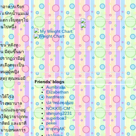
ก็ทำอาหารเรียก
ื่อ แรกๆน้ำนมแม่
่แตก เจ็บสุดๆไป
านไปหนึ่ง
My Weight Chart:
แขน หลังหู
 มีตุ่มขึ้นมา
ปรากฏว่ามีอยู่
แสเลือดจะเป็น
หมอผู้หญิง
สุด) คุณหมอมี
Friends' blogs
Aumbralla
Elizabethan
ำให้โรง
hardness
ปลาทองพุงย้อ
ถึงโรงพยาบาล
NOKKIE-CM
แน่นอนลูกอยู่
shinjung2231
ให้ดูว่ายาถูกกะ
superbox3
pekei
ทิตย์ และยาที่
ายหนูAK
โทรมาบอกผลการ
เราอุ้มนะ