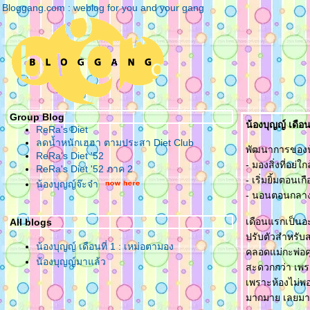
Bloggang.com : weblog for you and your gang
Group Blog
น้องบุญญ์ เดือน
ReRa's Diet
ลดน้ำหนักเฮฮา ตามประสา Diet Club
พัฒนาการของน้อ
ReRa's Diet '52
- มองสิ่งที่อย่
ReRa's Diet '52 ภาค 2
- เริ่มยิ้มตอนเ
น้องบุญญ์จ๊ะจ๋า
- นอนตอนกลางค
เดือนแรกเป็นอะ
All blogs
ปรับตัวสำหรับส
น้องบุญญ์ เดือนที่ 1 : เหม่อตามอง
คลอดแม่กะพ่อคุ
น้องบุญญ์มาแล้ว
สะดวกกว่า เพรา
เพราะห้องไม่พอ 
มากมาย เลยมาลง