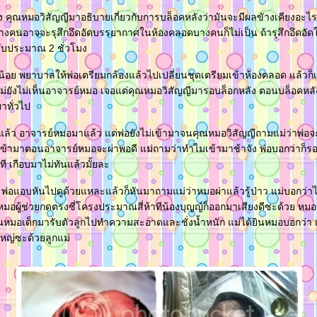
ง คุณหมอวิสัญญีมาอธิบายเกี่ยวกับการบล็อคหลังว่ามันจะมีผลขัางเคียงอะไ
บางคนอาจจะรุสึกอึดอัดบรรยากาศในห้องคลอดบางคนก็ไม่เป็น ถ้ารุสึกอึดอั
ับประมาณ 2 ชั่วโมง
กน้อย พยาบาลให้พ่อเตรียมกล้องแล้วไปเปลี่ยนชุดเตรียมเข้าห้องคลอด แล้วก็เข
นแม่ยังไม่เห็นอาจารย์หมอ เจอแต่คุณหมอวิสัญญีมารอบล็อกหลัง ตอนบล็อคหลั
าทั่วไป
แล้ว อาจารย์หมอมาแล้ว แต่พ่อยังไม่เข้ามาจนคุณหมอวิสัญญีถามแม่ว่าพ่อ
ก็เข้ามาตอนอาจารย์หมอจะผ่าพอดี แม่ถามว่าทำไมเข้ามาช้าจัง พ่อบอกว่าก็รออ
กที เกือบมาไม่ทันแล้วมั้ยละ
่อแอบหันไปดูด้วยแหละแล้วก็หันมาถามแม่ว่าหมอผ่าแล้วรู้ป่าว แม่บอกว่าไม่
หมอผู้ช่วยกดตรงซี่โครงประมาณสี่ห้าทีน้องบุญญ์ก็ออกมาเสียงดีซะด้วย ห
ณหมอเด็กมารับตัวลูกไปทำความสะอาดและชั่งน้ำหนัก แม่ได้ยินหมอบอกว่า เด
หญ่ซะด้วยลูกแม่