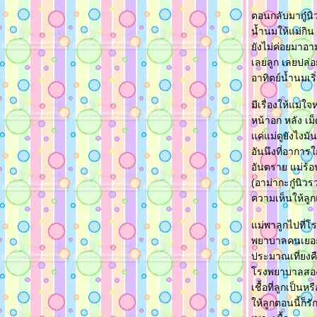
ตอนกลับมากู๋นิว
น้ำนมให้แม่กิน
ังไม่ค่อยมาอาม
เลยลูก เลยปล่อ
อาทิตย์น้ำนมเริ่
มีเรื่องให้แม่ใ
หน้าอก หลัง เม็
ค่แม่ดูยังไงมัน
อันนึงที่อาการ
อันตราย แม่ร้อ
(อาม่ากะกู๋นิ
ความเห็นให้ลูก
ม่พาลูกไปที่โร
พยาบาลคนเยอะมา
ประมาณเที่ยงค
รงพยาบาลสองคืน
เชื้อที่ลูกเป็
ห้ลูกตอนนี้ก็