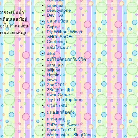
jorjaejaa
beautystone
รอาจจะเป็นน้ำ
Devil Gal
ดือนเลย มีอยู่
ปลาตะป๋อน
 ต้องไปหาหมอกัน
Cype
Fly Without Wings
้านด้วยก่อนลูก
wHiTe ShOEs
Ceelicious
จ่มใสน่ะเอง
dika
อย่าิไปคิดมากกับชีวิต
ultra_aih
lalijune
Hotpink
kawa
ZaaR101
2Be@Tok-Tak
KwanGZaar
Try to be Top form
ขวันขะขัน
มนุษย์เกลียดกุ้ง
ดาวลูกหมู
PuPe_so_Sweet
Power Fat Girl
Webmaster - BlogGang