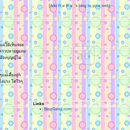
[Add R e R a :'s blog to your web]
นแม่ได้เห็นรอ
ำคาวปลาอยู่แถม
ad
น้องบุญญ์ไม่
แม่เลี้ยงลูก
ข็งแรง โตไวๆ
Links
BlogGang.com