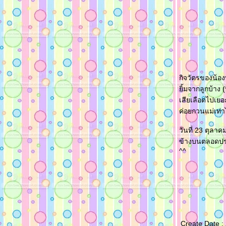
กิจวัตรของน้อง
ิ้มจากลูกบ้าง 
เสียเลือดไปเยอะ
ค่อยกวนแม่เท่า
วันที่ 23 ตุลา
ข้างบนตลอดประ
^^
Create Date :