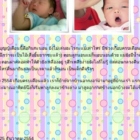
บุญญ์เดือนนี้คือกินกะนอน ยังไม่เล่นอะไรกะแม่เท่าไหร่ มีช่วงเกือบครบเดือ
(นึกว่าจะเป็นไอ้เสือยิ้มยากซะแล้ว) ตอนลูกนอนแม่ก็แอบนอนด้วย แม่ยังมีน้
ตอนผ่าคลอดทำให้ตัวยังเหลืองอยู่ รุสึกเพลียง่ายยังไงก้ไม่รู้ แต่ตอนกลางคืน
ไหร่ตื่นมากินนมเป็นเวลาแล้วก็นอน เป็นเด็กดีจริงๆ
คม 2554 เกือบครบเดือนแล้ว เราก็ย้ายจากบ้านอากงอาม่ามาอยู่ที่บ้านเรา แรกๆ
มาณอาทิตย์นึงก็เริ่มพาลูกลงมาข้างล่าง มาสูดอากาศข้างนอกบ้างจะได้แ
 25 ธันวาคม 2554