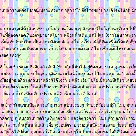
้มปลารองท้องไปก่อนเพราะหิวมาก กลัวว่าไปถึงโรงพยาบาลเค้าจะให้อดเผื่
ประมาณตีห้านิดๆเพราะยู่ใกล้คอนโดมากๆ นั่งแท็กซี่ไม่ถึงห้านาทีเลย ไปถ
ม่ไปที่ห้องคลอด ก็บอกพยาบาลไปว่าเหมือนน้ำเดิน แต่ไม่แน่ใจว่าใช่ป่าวเพรา
ห็นเค้าว่ามันไหลเป็นกะละมังเลยอ่ะ เลยไม่แน่ใจ) เค้าก็ติดเครื่องให้แล้วก็บ
แล้วแต่เดี๋ยวจะมีหมอเวรมาตรวจให้ก่อน ประมาณ 7 โมงเช้าแม่ก็โทรบอกพ่อ
ะคลอด เหอๆๆ
มงเช้า ชักจะหิวอีกแล้วล่ะสิ (ข้าวต้มนี่มันไม่อยู่ท้องเอาซะเลย) หมอเวร
าเยอะป่าว แม่ก็ตอบไม่ถูกว่ามันขนาดไหน ก็บอกหมอไปว่าประมาณ 1 แก้วมั้
ัยอยู่ หมอก็ถามกลับว่าแล้วรู้ได้ไงว่า 1 แก้ว เอิ่ม ไปไม่เป็นเลยทีเดียว เลยบอ
นั้นหมอก็ตรวจภายในแล้วก็บอกว่า อืม น้ำเดินแล้วแหละ แต่ประมาณว่ามันไม
ปากมดลูกก็เปิดนิดเดียว ประมาณ 2 เซ็น น่าจะอีกนาน
ก็เข้ามาโกนขนน้องสาวแล้วมาถามเป็นระยะๆ ว่าปวดรึยัง แต่มันไม่ปวดเลย
ลย พ่อกับอาม่ามาถึงตอนประมาณเกือบเที่ยง แล้วก็รอเวลาไปเรื่อยๆจน 4 โมง
ิวค่อดๆ) อ.หมอถามปวดรึยัง ก็บอกว่ายัง แล้วก็ตรวจภายใน แล้วบอกว่าปากมดล
วล่ะ เพราะน้ำเดินนานแล้วเดี๋ยวจะอันตราย หมอเลยนัดผ่าสองทุ่ม ก่อนหมอไ
อกินไรได้ป่ะคะ คุณหมอใจดีลยสั่งนมอุ่นๆให้ 1 แก้ว คุณหมอใจดีที่ซู้ดดดดด