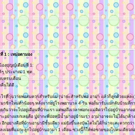
ที่ 1 : เหม่อตามอง
งบุญญ์เดือนที่ 1:
ใกล้ๆ ประมาณ 1 ฟุต
กือบครบเดือน
ืนได้ดี
ไรที่วุ่นวายพอสมควรสำหรับแม่ (น่าจะสำหรับพ่อ อาม่า แล้วก็ลูกด้วยแหละ)
มาชิกใหม่ตัวน้อยๆ หลังจากอยู่โรงพยาบาล 4 วัน พ่อก็มารับแม่กลับบ้านที่ก
ยกันว่าจะไปอยู่เดือนที่บ้านเรา แต่พอถึงเวลาพ่อกะแม่คิดว่าไปอยู่บ้านอากง
ะอย่างแรกเลยคือ ปู่ย่ากะพี่ปอหนีน้ำมาอยู่บ้านเรา อาม่าอาจจะไม่ได้มาค้าง
อีกอย่างคือที่บ้านอาม่ามีชั้นเดียว แม่ยังขึ้นลงบันไดไม่ได้ก็น่าจะสะดวกกว่า
เอยที่แม่กะลูกไปอยู่บ้านอาม่า 1 เดือน ช่วงนี้ก็ให้พ่อขายของไปคนเดียวก่