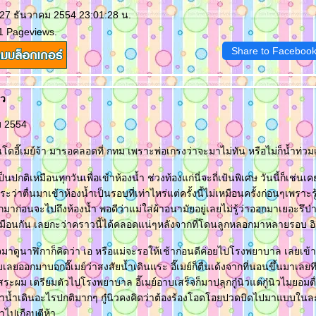
 27 ธันวาคม 2554 23:01:28 น.
1 Pageviews.
Share to Faceboo
้ว
คม 2554
อนโดอี๊เมย์จ้า มารอคลอดที่ กทม เพราะพ่อเกรงว่าจะมาไม่ทัน หรือไม่ก็น้ำท่วม
็นปกติเหมือนทุกวันเพื่อเข้าห้องน้ำ ช่วงท้องแก่นี่จะถี่เป้นพิเศษ วันนี้ก็เช่
ระว่าตื่นมาเข้าห้องน้ำเป็นรอบที่เท่าไหร่แต่ครั้งนี้ไม่เหมือนครั้งก่อนๆเพราะรู
าก่อนจะไปถึงห้องน้ำ พอดีว่าแม่ใส่ผ้าอนามัยอยู่เลยไม่รู้ว่าออกมาเยอะรึ
ู่เหมือนกัน เลยกะว่าคราวนี้ได้คลอดแน่ๆหลังจากที่โดนลูกหลอกมาหลายรอบ อิ
็จมาดูนาฬิกาก็คิดว่า เอ หรือแม่จะรอให้เช้าก่อนดีค่อยไปโรงพยาบาล เลยเข
ลยออกมาบอกอี๊เมย์ว่าสงสัยน้ำเดินแระ อี๊เมย์ก็ตื่นเด้งจากที่นอนขึ้นมาเลยที
ระผม เตรียมตัวไปโรงพยาบาล อี๊เมย์อาบเสร็จก็มาปลุกกู๋นิวแต่กู๋นิวไมยอมตื่น
่าน้ำเดินอะไรปกติมากๆ กู๋นิวคงคิดว่าต้องร้องโอดโอยปวดบิดไปมาแบบในละ
ปาไปเกือบตีห้า