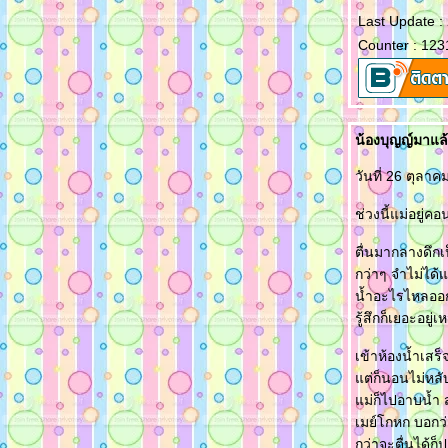
Last Update :
Counter : 123
น้องบุญญ์มาแล
วันที่ 26 ตุลา
ช่วงนี้แม่อยู่ค
ตื่นมากลางดึกเป
กว่าๆ จำไม่ได้แ
น้ำอะไรไหลออกม
รู้สึกก็เยอะอย
เข้าห้องน้ำเสร
ต่ก็นอนไม่หลับเ
ม่ก็ไปอาบน้ำ ส
เมย์โกหก บอกว
กว่าจะตื่นได้ก็