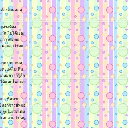
อต้องผ่าคลอด
ึงทางห้อง
ะมันไม่ได้เยอะ
อกว่าติดต่อ
 พ่อบอกว่ามะ
ก็มาตรวจ หมอ
งคะแต่ไม่เห็น
กหมอว่าก็รู้สึก
่ได้แตกโพละอ่ะ
อ่ะ ชิลมาก
เย็นอาจารย์หมอ
ูกไม่เปิดเพิ่ม
ปเลยถามว่า หนู