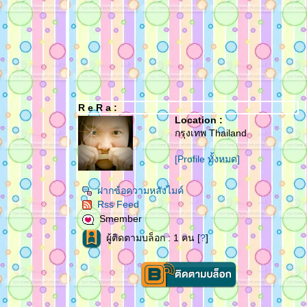
R e R a :
Location :
กรุงเทพ Thailand
[Profile ทั้งหมด]
ฝากข้อความหลังไมค์
Rss Feed
Smember
ผู้ติดตามบล็อก : 1 คน [
?
]