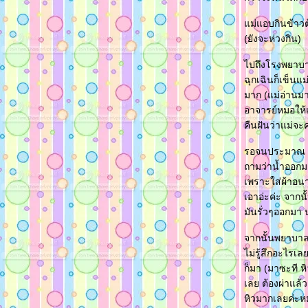
ม่แอบกินข้าวต
(ยังจะห่วงกิน)
ไปถึงโรงพยาบาล
ฉุกเฉินก็เข็นแ
มาก (แม่อ่านมาเ
อาจารย์หมอให้
คืนฝันว่าแม่จ
รอจนประมาณ 8 โ
ถามว่าน้ำออกม
เพราะใส่ผ้าอนาม
เอาอ่ะค่ะ จาก
มันรั่วๆออกมา 
จากนั้นพยาบาล
ไม่รู้สึกอะไรเ
ก็มา (มาซะที ห
เลย ต้องผ่าแล้
หิวมากเลยค่ะหม