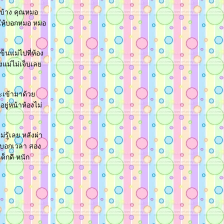
รบ้าง คุณหมอ
ดให้บอกหมอ หมอ
็นแม่ไปที่ห้อง
งแม่ไม่เจ็บเล
จะเข้ามาด้ว
ยู่หน้าห้องไม่
รู้เลย หลังผ่า
มอบอกเวลา สอง
็กดี หนัก