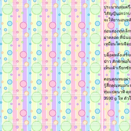
ประมาณทุ่มครึ่
วิสัญญีบอกว่า
จะให้ยานอนหล
ก่อนสองทุ่มเล็
ผ่าคลอด ที่นั่
เหมือนโดนฉีดย
บล็อคหลังเสร็จ
ป่าว สักพักพ่อ
เห็นเค้าเรียกซั
ตอนคุณหมอผ่า พ
รู้สึกคุณหมอกะ
ทุ่มแปดนาที คุ
3590 g โห ตัวใ