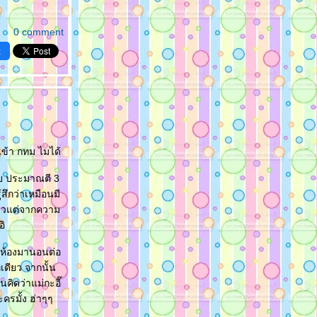
0 comment
k
เข้า กทม ไมได้
นเคย ประมาณตี 3
้สึกว่าเหมือนมี
ป่าวแต่จากความ
อิ
้าห้องมานอนต่อ
เดียว จากนั้น
คิดว่าแม่กะอี๊
ครมั้ง ฮ่าๆๆ