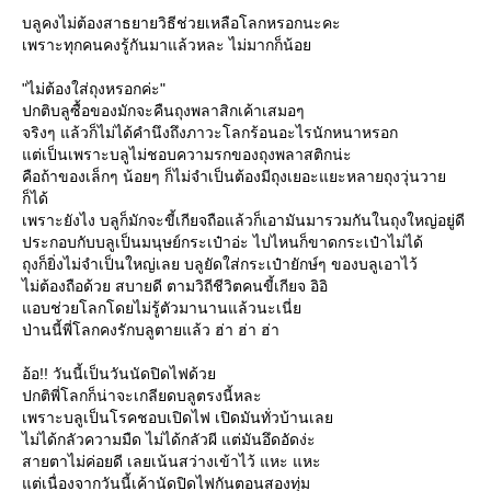
บลูคงไม่ต้องสาธยายวิธีช่วยเหลือโลกหรอกนะคะ
เพราะทุกคนคงรู้กันมาแล้วหละ ไม่มากก็น้อ
"ไม่ต้องใส่ถุงหรอกค่ะ"
ปกติบลูซื้อของมักจะคืนถุงพลาสิกเค้าเสมอๆ
จริงๆ แล้วก็ไม่ได้คำนึงถึงภาวะโลกร้อนอะไรนักหนาหรอก
ต่เป็นเพราะบลูไม่ชอบความรกของถุงพลาสติกน่ะ
คือถ้าของเล็กๆ น้อยๆ ก็ไม่จำเป็นต้องมีถุงเยอะแยะหลายถุงวุ่นวา
ก็ได้
เพราะยังไง บลูก็มักจะขี้เกียจถือแล้วก็เอามันมารวมกันในถุงใหญ่อยู่ดี
ประกอบกับบลูเป็นมนุษย์กระเป๋าอ่ะ ไปไหนก็ขาดกระเป๋าไม่ได้
ถุงก็ยิ่งไม่จำเป็นใหญ่เลย บลูยัดใส่กระเป๋ายักษ์ๆ ของบลูเอาไว้
ไม่ต้องถือด้วย สบายดี ตามวิถีชีวิตคนขี้เกียจ อิอิ
อบช่วยโลกโดยไม่รู้ตัวมานานแล้วนะเนี่
ป่านนี้พี่โลกคงรักบลูตายแล้ว ฮ่า ฮ่า ฮ่า
อ้อ!! วันนี้เป็นวันนัดปิดไฟด้ว
ปกติพี่โลกก็น่าจะเกลียดบลูตรงนี้หละ
เพราะบลูเป็นโรคชอบเปิดไฟ เปิดมันทั่วบ้านเล
ไม่ได้กลัวความมืด ไม่ได้กลัวผี แต่มันอึดอัดง่ะ
สายตาไม่ค่อยดี เลยเน้นสว่างเข้าไว้ แหะ แหะ
ต่เนื่องจากวันนี้เค้านัดปิดไฟกันตอนสองทุ่ม