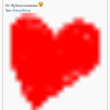
55+ พี่บูโดนป่วนเ
ดย:
คริสตอลสีชมพู