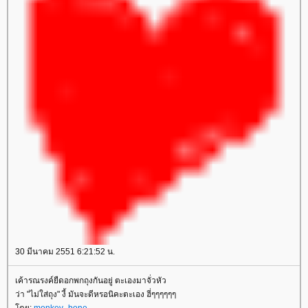
30 มีนาคม 2551 6:21:52 น.
เค้ารณรงค์ยืดอกพกถุงกันอยู่ ตะเองมาจั่วหัว
ว่า "ไม่ใส่ถุง" งี้ มันจะดีหรอนิคะตะเอง ฮี่ๆๆๆๆๆๆ
ดย:
monkey_bone