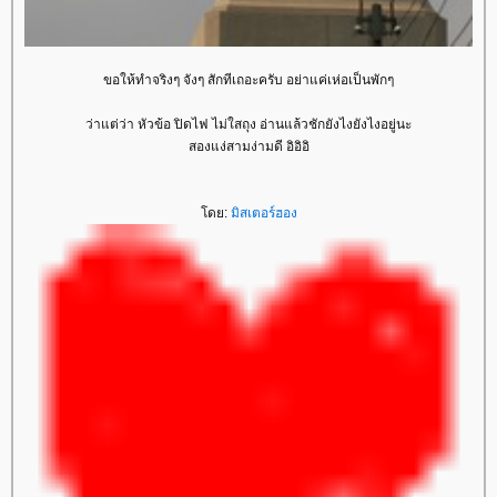
ขอให้ทำจริงๆ จังๆ สักทีเถอะครับ อย่าแค่เห่อเป็นพักๆ
ว่าแต่ว่า หัวข้อ ปิดไฟ ไม่ใสถุง อ่านแล้วชักยังไงยังไงอยู่นะ
สองแง่สามง่ามดี อิอิอิ
ดย:
มิสเตอร์ฮอง