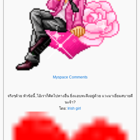
Myspace Comments
จริงๆด้วย หัวข้อนี้..ไอ้เราก็คิดไปทางอื่น ยิ่งแอบทะลึงอยู่ด้วย แวะมาเยี่ยมสบายดี
นะจ้า?
ดย:
Irish girl