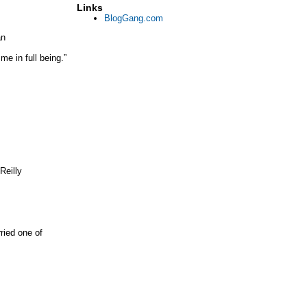
Links
BlogGang.com
an
me in full being.”
Reilly
ried one of