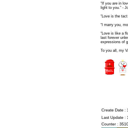
“If you are in l
light to you.” - 
“Love is the tac
“I marry you, mo
“Love is like a 
last forever unle
expressions of g
To you all, my V
Create Date :
Last Update : 
Counter : 351