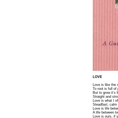
LOVE
Love is like the 
To root is full of
But to grow it’s 
Straight and stro
Love is what I of
Steadfast, calm 
Love is life bet
A life between t
Love is ours, if 