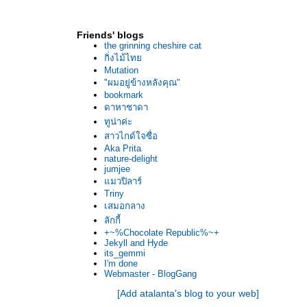
Friends' blogs
the grinning cheshire cat
กิ่งไม้ไท
Mutation
"ผมอยู่ข้างหลังคุณ"
bookmark
ดาหาชาดา
ทูน่าค่ะ
สาวไกด์ใจซื่อ
Aka Prita
nature-delight
jumjee
มวปิลาร์
Triny
เสมอกลาง
ลักกี้
+~%Chocolate Republic%~+
Jekyll and Hyde
its_gemmi
I'm done
Webmaster - BlogGang
[Add atalanta's blog to your web]