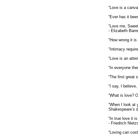
“Love is a canva
“Ever has it been
“Love me, Sweet, 
- Elizabeth Barr
“How wrong it is
“Intimacy requir
“Love is an atte
“In everyone ther
“The first great 
“I say, I believ
“What is love? O
“When I look at 
Shakespeare’s 
“In true love it 
- Friedrich Niet
“Loving can cost