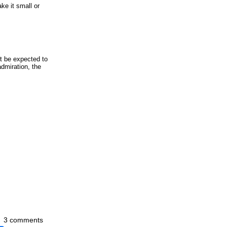
ke it small or
ot be expected to
admiration, the
3 comments