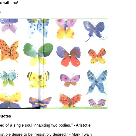
fe with me!
s
uotes
 of a single soul inhabiting two bodies.” - Aristotle
sistible desire to be irresistibly desired.” - Mark Twain