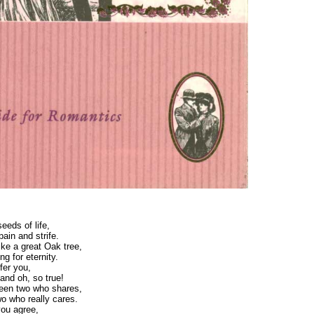
seeds of life,
 pain and strife.
like a great Oak tree,
ng for eternity.
fer you,
and oh, so true!
ween two who shares,
wo who really cares.
you agree,