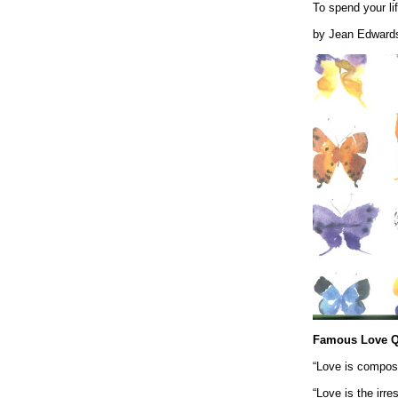
To spend your li
by Jean Edward
Famous Love Q
“Love is composed
“Love is the irre