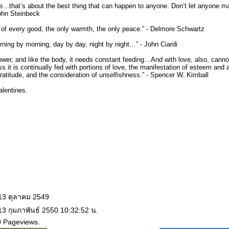
ove…that’s about the best thing that can happen to anyone. Don’t let anyone ma
John Steinbeck
t of every good, the only warmth, the only peace.” - Delmore Schwartz
rning by morning, day by day, night by night…” - John Ciardi
flower, and like the body, it needs constant feeding…And with love, also, cann
ss it is continually fed with portions of love, the manifestation of esteem and 
ratitude, and the consideration of unselfishness.” - Spencer W. Kimball
alentines.
 13 ตุลาคม 2549
13 กุมภาพันธ์ 2550 10:32:52 น.
0 Pageviews.