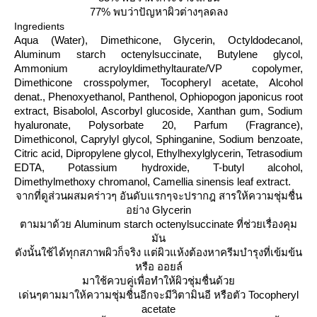
77% พบว่าปัญหาผิวต่างๆลดลง
Ingredients
Aqua (Water), Dimethicone, Glycerin, Octyldodecanol,
Aluminum starch octenylsuccinate, Butylene glycol,
Ammonium acryloyldimethyltaurate/VP copolymer,
Dimethicone crosspolymer, Tocopheryl acetate, Alcohol
denat., Phenoxyethanol, Panthenol, Ophiopogon japonicus root
extract, Bisabolol, Ascorbyl glucoside, Xanthan gum, Sodium
hyaluronate, Polysorbate 20, Parfum (Fragrance),
Dimethiconol, Caprylyl glycol, Sphinganine, Sodium benzoate,
Citric acid, Dipropylene glycol, Ethylhexylglycerin, Tetrasodium
EDTA, Potassium hydroxide, T-butyl alcohol,
Dimethylmethoxy chromanol, Camellia sinensis leaf extract.
จากที่ดูส่วนผสมคร่าวๆ อันดับแรกๆจะปรากฎ สารให้ความชุ่มชื่น
อย่าง
Glycerin
ตามมาด้ว
Aluminum starch octenylsuccinate
ที่ช่วยเรื่องคุม
มัน
ดังนั้นใช้ได้ทุกสภาพผิวก็จริง แต่ผิวแห้งต้องหาครีมบำรุงที่เข้มข้น
หรือ ออยล์
มาใช้ควบคู่เพื่อทำให้ผิวชุ่มชื่นด้ว
เด่นๆตามมาให้ความชุ่มชื่นอีกจะมีวิตามินอี หรือตัว
Tocopheryl
acetate