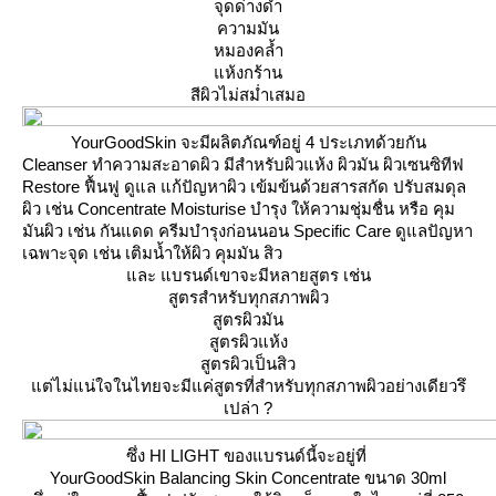
จุดด่างดำ
ความมัน
หมองคล้ำ
ห้งกร้าน
สีผิวไม่สม่ำเสมอ
YourGoodSkin
จะมีผลิตภัณฑ์อยู่ 4 ประเภทด้วยกัน
Cleanser ทำความสะอาดผิว มีสำหรับผิวแห้ง ผิวมัน ผิวเซนซิทีฟ
Restore ฟื้นฟู ดูแล แก้ปัญหาผิว เข้มข้นด้วยสารสกัด ปรับสมดุล
ผิว เช่น Concentrate
Moisturise บำรุง ให้ความชุ่มชื่น หรือ คุม
มันผิว เช่น กันแดด ครีมบำรุงก่อนนอน
Specific Care ดูแลปัญหา
เฉพาะจุด เช่น เติมน้ำให้ผิว คุมมัน สิว
ละ แบรนด์เขาจะมีหลายสูตร เช่น
สูตรสำหรับทุกสภาพผิว
สูตรผิวมัน
สูตรผิวแห้ง
สูตรผิวเป็นสิว
ต่ไม่แน่ใจในไทยจะมีแค่สูตรที่สำหรับทุกสภาพผิวอย่างเดียวรึ
เปล่า ?
ซึ่ง HI LIGHT ของแบรนด์นี้จะอยู่ที่
YourGoodSkin Balancing Skin Concentrate
ขนาด 30ml