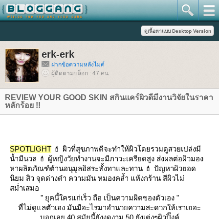
erk-erk
ฝากข้อความหลังไมค์
ผู้ติดตามบล็อก : 47 คน
REVIEW YOUR GOOD SKIN สกินแคร์ผิวดีมีงานวิจัยในราคา
หลักร้อย !!
SPOTLIGHT
💄 ผิวที่สุขภาพดีจะทำให้ผิวโดยรวมดูสวยเปล่งมี
น้ำมีนวล
💄 ผู้หญิงวัยทำงานจะมีภาวะเครียดสูง
ส่งผลต่อผิวมอง
หาผลิตภัณฑ์ต้านอนุมูลอิสระทั้งทาและทาน
💄 ปัญหาผิวยอด
นิยม สิว จุดด่างดำ ความมัน หมองคล้ำ แห้งกร้าน สีผิวไม่
สม่ำเสมอ
" ยุคนี้ใครแก่เร็ว ถือ เป็นความผิดของตัวเอง "
ที่ไม่ดูแลตัวเอง มันมีอะไรมาอำนวยความสะดวกให้เราเยอะ
บอกเลย 40 สมัยนี้ยังงดงาม 50 ยังเต่งๆผิวปิ๊งค์