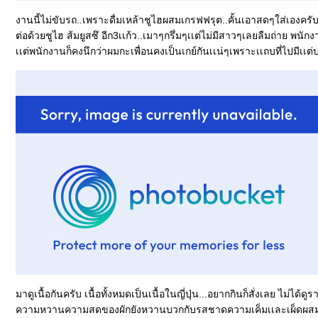
งานนี้ไม่ขับรถ..เพราะดื่มเหล้าชูไฮผสมเกรฟฟรุต..คั้นเอาสดๆใส่เองครั
ต่อด้วยชูไฮ ส้มยูสซึ อีก3เเก้ว..เมาๆกรึ่มๆเเต่ไม่มีสาวๆเลยลืมถ่าย พนั
เเต่พนักงานก็คงนึกว่าผมกะเพื่อนคงเป็นเกย์กันเเน่ๆเพราะเเถบที่ไปมีเเต่บาร์
มาดูเนื้อกันครับ เนื้อทั้งหมดเป็นเนื้อในญี่ปุ่น...อยากกินก็สั่งเลย ไม่ได
ความหวานความสดของผักยังหวานบวกกับรสชาดความเค็มเเละเผ็ดผส