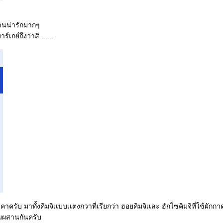
บ
กงานน่ารักมากๆ
เกย์ถึงว่าสิ ......
้ดูราคาครับ มาทั้งคิมจิเเบบเเตงกวาที่เรียกว่า ฮอยคิมจิเเละ ฮักไซคิมจิที่ใช้ผ
มผสานกันครับ