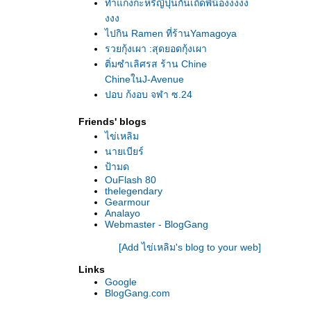
ทำแกงกะหรี่ญี่ปุ่นกันเถิดพี่น้องงงงง
งงง
ไปกิน Ramen ที่ร้านYamagoya
รวยกุ้งเผา :สุดยอดกุ้งเผา
ติ่มซำเลิศรส ร้าน Chine
ChineในJ-Avenue
ปูอบ กุ้งอบ จุฬา ซ.24
หอยแมลงภู่ผัดกระเพรา
Friends' blogs
ข้าวหน้าเนื้อ Gyuudon,
ไข่เหลิม
ทานแซนวิชอีกสักมื้อนะครับ
นายเบียร์
ฮลวีท ประทังชีวิต
ป้ามด
ก่วยเตี๋ยวเนื้อ นายโส่
OuFlash 80
ราดหน้า ปากซอย พหล60
thelegendary
Gearmour
Analayo
Webmaster - BlogGang
[Add ไข่เหลิม's blog to your web]
Links
Google
BlogGang.com