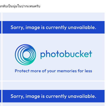
นียวกลับเป็นนุ่มในปากเเทนครับ