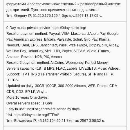
форматами и обеспечивать качественный и разнообразный контент
для зрителей. Пусть оно привлечет новых подписчиков!
ดย: Gregory IP: 51.210.176.129 4 มิถุนายน 2567 17:17:05 น.
0-Day music private service: https://0daymusic.org/
Reseller payment method: Paypal, VISA, Mastercard Apple Pay, Google
Pay, American Express, Bitcoin, Paysayfe, Sofort, Giro Pay, Klarna,
Neosurf, iDeal, EPS, Bancontact, Wise, Przelewy24, Dotpay, blik, Alipay,
WeChat Pay, UnionPay, Skrill, UPI, Paytm, STEAM, zGold, iTunes,
Amazon, Revolut, N26, PIX, Venmo.
Reseller2 payment method: AltCoins, Webmoney, Perfect Money.
Server's capacity: 418 TB MP3, FLAC, Labels, LIVESETS, Music Videos.
Support: FTP, FTPS (File Transfer Protocol Secure), SFTP and HTTP,
HTTPS.
Updated on daily: 30GB-100GB, 300-2000 Albums, WEB, Promo, CDM,
CDR, CDS, EP, LP, Vinyl...
More 16 years Of archives.
Overal server's speed: 1 Gb/s.
Easy to use: Most of genres are sorted by days.
List: https://0daymusic.org/FTPtxt/
ดย: Edwardvex IP: 45.132.194.60 21 สิงหาคม 2567 3:00:32 น.