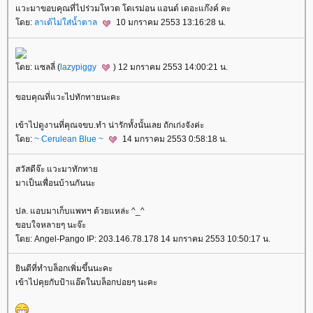
วะมาขอบคุณที่ไปร่วมโหวต โดเรม่อน แอนด์ เดอะแก๊งค์ คะ
ดย:
ลาเต้ไม่ใส่น้ำตาล
10 มกราคม 2553 13:16:28 น.
ดย: แซลลี่ (
lazypiggy
) 12 มกราคม 2553 14:00:21 น.
ขอบคุณที่แวะไปทักทายนะคะ
เข้าไปดูงานที่คุณจขบ.ทำ น่ารักทั้งนั้นเลย ถักเก่งจังค่ะ
ดย:
~ Cerulean Blue ~
14 มกราคม 2553 0:58:18 น.
สวัสดีจ๊ะ แวะมาทักทา
มาเป็นเพื่อนบ้านกันนะ
ปล. แอบมาเก็บแพทฯ ด้วยแหล่ะ ^_^
ขอบใจหลายๆ นะจ๊ะ
ดย: Angel-Pango IP: 203.146.78.178 14 มกราคม 2553 10:50:17 น.
ินดีที่ทำบล็อกเพิ่มขึ้นนะคะ
เข้าไปคุยกับป้าแอ๊ดในบล็อกบ่อยๆ นะคะ