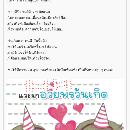
..ให้หายเศร้า..มีสุข..ทุกทุกคืน..
..หากมีรัก..ขอให้..จงหนักแน่น..
..ไม่คลอนแคลน..เพื่อนสนิท..มิตรสัตย์ซื่อ..
..เกียรติยศ..ชื่อเสียง..โลกเลื่องลือ..
..ทั้งหมดคือ..ความจริงใจ..มอบให้เธอ..
..วันเกิดเธอ..คนดี..วันนี้แล้ว..
..ขอให้แพร้ว..เพริศพริ้ง..กว่าปีก่อน..
..ถ้ามีรัก..ขอให้รัก..นิรันดร..
..นี่คือพร..มอบให้..ด้วยใจจริง..
..ขอให้มีความสุข สุขภาพแข็งแรง จิตใจเข้มแข็ง เป็นที่รักของทุก ๆ คนนะ..