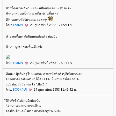
ช่วงนี้คงยุ่งละสิ งานเยอะเหมือนกันเลยนะ สู้ๆ นะคะ
พักผ่อนหน่อยเป็นไร มาเที่ยวบ้านพี่นะคะ
มีโปรแกรมทัวร์มาเสนอล่ะ ฮ่าๆๆ
ดย:
ThaMN
21 กุมภาพันธ์ 2553 17:05:11 น.
ทำงานเนื่อยๆ พักกินหนมก่อนจ้ะ น้องปุ้
ข้าวปุกมูเซอ ของพื้นเมืองจ้ะ
ดย:
ThaMN
23 กุมภาพันธ์ 2553 12:01:17 น.
พี่หนิง : ปุ้ยก็ทำๆ ไปน่ะแหละ ตามหน้าที่ จริงๆ ก็เบื่อมากเล
อยากหาอย่างอื่นทำมั่ง ก็ได้แต่คิด เห็นเงินแล้วก็อยากได้
555 ท่องไว้ ปุ้ย ท่องไว้ "เพื่อเงิน"
ดย:
BOOKPUI
24 กุมภาพันธ์ 2553 11:49:42 น.
ีดีใจที่เข้าไปอ่านจ้ะน้องปุ้
ก็ตามประสาคนอยากเขียน
ลองฝึกเขียนอะไรฮาๆ เบาสมองดูบ้างน่ะจ้ะ