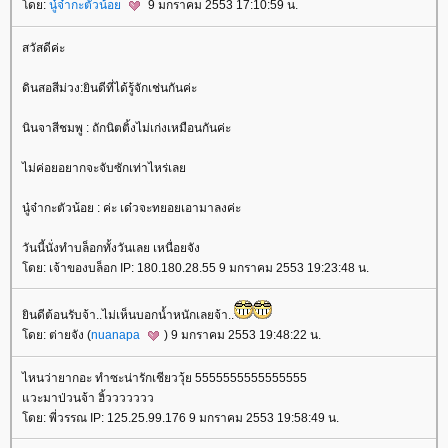
ดย:
นู๋จ๋ากะตัวน้อ
9 มกราคม 2553 17:10:59 น.
สวัสดีค่ะ
ดินสอสีม่วง:ยินดีที่ได้รู้จักเช่นกันค่ะ
นินจาสีชมพู : ถักนิตติ้งไม่เก่งเหมือนกันค่ะ
ไม่ค่อยอยากจะจับซักเท่าไหร่เล
นู๋จ๋ากะตัวน้อย : ค่ะ เด๋วจะทยอยเอามาลงค่ะ
วันนี้นั่งทำบล็อกทั้งวันเลย เหนื่อยจัง
ดย: เจ้าของบล็อก IP: 180.180.28.55 9 มกราคม 2553 19:23:48 น.
ินดีต้อนรับจ้า..ไม่เห็นบอกน้ำหนักเลยจ้า..
ดย: ต่ายจัง (
nuanapa
) 9 มกราคม 2553 19:48:22 น.
ไหนว่ายากอะ ทำซะน่ารักเชียววุ้ย 5555555555555555
วะมาป่วนจ้า ฮิ้ววววววว
ดย: พี่วรรณ IP: 125.25.99.176 9 มกราคม 2553 19:58:49 น.