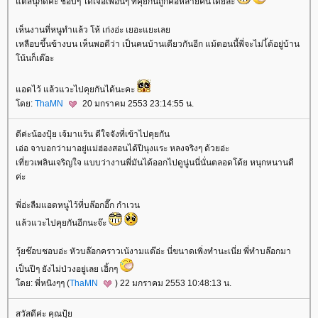
ต่สนุกดีค่ะ ชอบๆ ได้เจอเพื่อนๆ ที่คุยกันถูกคอหลายคนโด้ยล่ะ
เห็นงานที่หนูทำแล้ว โห้ เก่งอ่ะ เยอะแยะเล
เหลือบขึ้นข้างบน เห็นพอดีว่า เป็นคนบ้านเดียวกันอีก แม้ตอนนี้พี่จะไม่ไ้ด้อยู่บ้าน
น้นก็เต๊อะ
อดไว้ แล้วแวะไปคุยกันได้นะคะ
ดย:
ThaMN
20 มกราคม 2553 23:14:55 น.
ดีค่ะน้องปุ้ย เจ้มาแร้น ดีใจจังที่เข้าไปคุยกัน
เอ่อ จาบอกว่ามาอยู่แม่ฮ่องสอนได้ปีนุงแระ หลงจริงๆ ด้วยอ่ะ
เที่ยวเพลินเจริญใจ แบบว่างานพี่มันได้ออกไปดูนู่นนี่นั่นตลอดโด้ย หนุกหนานดี
ค่ะ
พี่อ่ะลืมแอดหนูไว้ที่บล๊อกอี๊ก กำเวน
ล้วแวะไปคุยกันอีกนะจ๊ะ
วุ้ยช๊อบชอบอ่ะ หัวบล๊อกคราวเน้งามแต๊อ่ะ นี่ขนาดเพิ่งทำนะเนี่ย พี่ทำบล๊อกมา
เป็นปีๆ ยังไม่ป่วงอยู่เลย เอิ้กๆ
ดย: พี่หนิงๆๆ (
ThaMN
) 22 มกราคม 2553 10:48:13 น.
สวัสดีค่ะ คุณปุ้