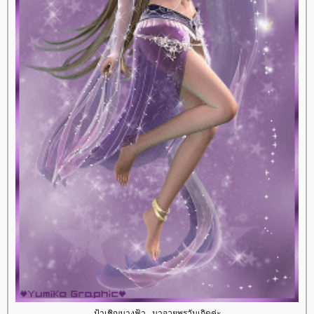
ป้าเชิญนางฟ้า...มาอวยพรวันเกิดค่ะ