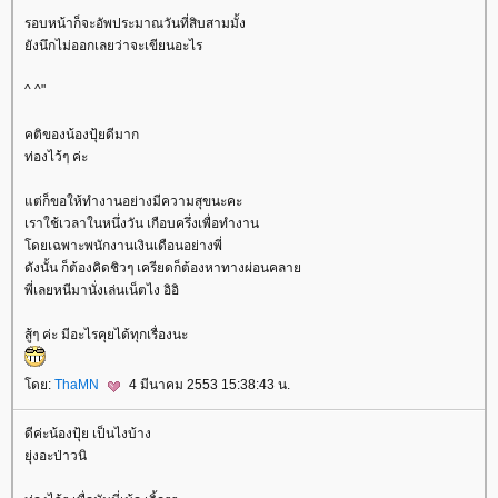
รอบหน้าก็จะอัพประมาณวันที่สิบสามมั้ง
ังนึกไม่ออกเลยว่าจะเขียนอะไร
^ ^"
คติของน้องปุ้ยดีมาก
ท่องไว้ๆ ค่ะ
ต่ก็ขอให้ทำงานอย่างมีความสุขนะคะ
เราใช้เวลาในหนึ่งวัน เกือบครึ่งเพื่อทำงาน
ดยเฉพาะพนักงานเงินเดือนอย่างพี่
ดังนั้น ก็ต้องคิดชิวๆ เครียดก็ต้องหาทางผ่อนคลา
พี่เลยหนีมานั่งเล่นเน็ตไง อิอิ
สู้ๆ ค่ะ มีอะไรคุยได้ทุกเรื่องนะ
ดย:
ThaMN
4 มีนาคม 2553 15:38:43 น.
ดีค่ะน้องปุ้ย เป็นไงบ้าง
ุ่งอะป่าวนิ