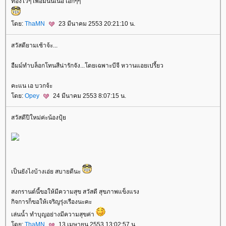
ท่องไว้ๆ เพื่อมันนี่เน้อ เอิ้กๆๆ
ดย:
ThaMN
23 มีนาคม 2553 20:21:10 น.
สวัสดียามเช้าจ้ะ...
อืมม์ทำบล็อกโทนสีน่ารักจัง...โดยเฉพาะบีจี หวานแอยเปรี้ยว
คะแน เอ บวกจ้ะ
ดย:
Opey
24 มีนาคม 2553 8:07:15 น.
สวัสดีปีใหม่ค่ะน้องปุ้
เป็นยังไงบ้างเอ่ย สบายดีนะ
สงกรานต์นี้ขอให้มีความสุข สวัสดี สุขภาพแข็งแรง
กิจการก็ขอให้เจริญรุ่งเรืองนะคะ
เล่นน้ำ ทำบุญอย่างมีความสุขค่า
ดย:
ThaMN
13 เมษายน 2553 13:02:57 น.