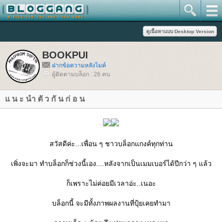
BOOKPUI
ฝากข้อความหลังไมค์
ผู้ติดตามบล็อก : 26 คน
น ะ นำ ตั ว กั น ก่ อ น
สวัสดีค่ะ...เพื่อน ๆ ชาวบล็อกแกงค์ทุกท่าน
เพิ่งจะมา ทำบล็อกก็ช่วงนี้เอง....หลังจากเป็นเมมเบอร์ได้ปีกว่า ๆ แล้ว
ก็เพราะไม่ค่อยมีเวลาอ่ะ..เนอะ
บล็อกนี้ จะมีทั้งภาพผลงานที่ปุ้ยเคยทำมา