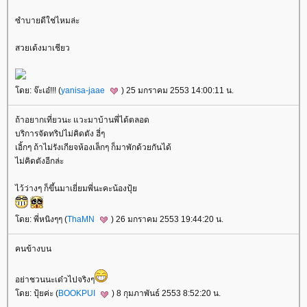
ซำบายดีใช่ไหมล่ะ
สวยเด้งมาเชียว
ดย: จ๊ะเอ๋!!! (
yanisa-jaae
) 25 มกราคม 2553 14:00:11 น.
ถ้าอยากเที่ยวนะ แวะมาบ้านพี่ได้ตลอด
บริการจัดทริปไม่คิดตัง ฮี่ๆ
เอิ้กๆ ถ้าไม่รังเกียจห้องเล็กๆ ก็มาพักด้วยกันได้
ไม่คิดตังอีกล่ะ
ไว้ว่างๆ ก็ขึ้นมาเยี่ยมพี่นะคะน้องปุ้
ดย: พี่หนิงๆๆ (
ThaMN
) 26 มกราคม 2553 19:44:20 น.
คนข้างบน
อย่าชวนนะเด๋วไปจริงๆ
ดย: ปุ้ยค่ะ (
BOOKPUI
) 8 กุมภาพันธ์ 2553 8:52:20 น.