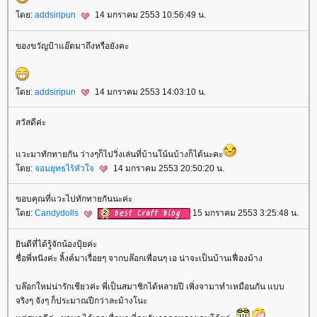
ดย:
addsiripun
14 มกราคม 2553 10:56:49 น.
ของขวัญป้าแอ๊ดมาถึงหรือยังคะ
ดย:
addsiripun
14 มกราคม 2553 14:03:10 น.
สวัสดีค่ะ
วะมาทักทายกัน ว่างๆก็ไปวิ่งเล่นที่บ้านโน้นบ้างก็ได้นะคะ
ดย:
จอมยุทธไร้หัวใจ
14 มกราคม 2553 20:50:20 น.
ขอบคุณที่แวะไปทักทายกันนะค่ะ
ดย:
Candydolls
15 มกราคม 2553 3:25:48 น.
ินดีที่ได้รู้จักน้องปุ้ยค่ะ
ชื่อพี่หนิงค่ะ ลิ้งค์มาเรื่อยๆ จากบล๊อกเพื่อนๆ เอ น่าจะเป็นบ้านเฟื่องม้าง
บล๊อกใหม่น่ารักเชียวค่ะ พี่เป็นสมาชิกได้หลายปี เพิ่งจามาทำเหมือนกัน แบบ
จริงๆ จังๆ ก็ประมาณปีกว่าละม้างโนะ