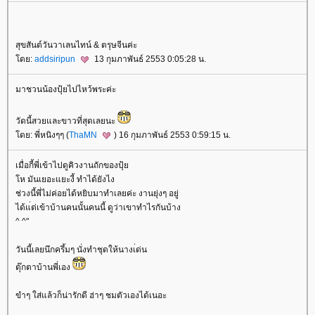
สุขสันต์วันวาเลนไทน์ & ตรุษจีนค่ะ
ดย:
addsiripun
13 กุมภาพันธ์ 2553 0:05:28 น.
มาชวนน้องปุ้ยไปไหว้พระค่ะ
วัดนี้สวยและขาวที่สุดเลยนะ
ดย: พี่หนิงๆๆ (
ThaMN
) 16 กุมภาพันธ์ 2553 0:59:15 น.
เมื่อกี้พี่เข้าไปดูคิวงานถักของปุ้
ห มันเยอะแยะงี้ ทำได้ยังไง
ช่วงนี้พี่ไม่ค่อยได้หยิบมาทำเลยค่ะ งานยุ่งๆ อยู่
ได้แ่ต่เข้าบ้านคนนั้นคนนี้ ดูว่าเขาทำไรกันบ้าง
^ ^"
วันนี้เลยนึกครึ้มๆ นั่งทำชุดให้นางเ่ด่น
ตุ๊กตาบ้านพี่เอง
ขำๆ ใส่แล้วก็น่ารักดี ฮ่าๆ ชมตัวเองได้เนอะ