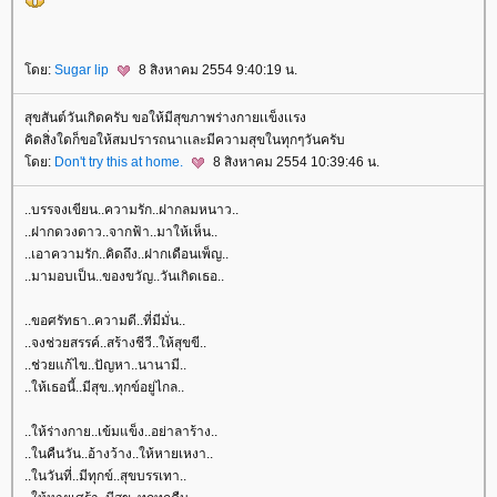
ดย:
Sugar lip
8 สิงหาคม 2554 9:40:19 น.
สุขสันต์วันเกิดครับ ขอให้มีสุขภาพร่างกายเเข็งเเรง
คิดสิ่งใดก็ขอให้สมปรารถนาเเละมีความสุขในทุกๆวันครับ
ดย:
Don't try this at home.
8 สิงหาคม 2554 10:39:46 น.
..บรรจงเขียน..ความรัก..ฝากลมหนาว..
..ฝากดวงดาว..จากฟ้า..มาให้เห็น..
..เอาความรัก..คิดถึง..ฝากเดือนเพ็ญ..
..มามอบเป็น..ของขวัญ..วันเกิดเธอ..
..ขอศรัทธา..ความดี..ที่มีมั่น..
..จงช่วยสรรค์..สร้างชีวี..ให้สุขขี..
..ช่วยแก้ไข..ปัญหา..นานามี..
..ให้เธอนี้..มีสุข..ทุกข์อยู่ไกล..
..ให้ร่างกาย..เข้มแข็ง..อย่าลาร้าง..
..ในคืนวัน..อ้างว้าง..ให้หายเหงา..
..ในวันที่..มีทุกข์..สุขบรรเทา..