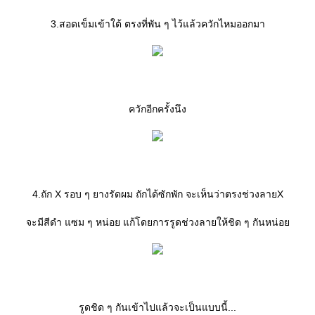
3.สอดเข็มเข้าใต้ ตรงที่พัน ๆ ไว้แล้วควักไหมออกมา
ควักอีกครั้งนึง
4.ถัก X รอบ ๆ ยางรัดผม ถักได้ซักพัก จะเห็นว่าตรงช่วงลายX
จะมีสีดำ แซม ๆ หน่อย แก้โดยการรูดช่วงลายให้ชิด ๆ กันหน่อ
รูดชิด ๆ กันเข้าไปแล้วจะเป็นแบบนี้...