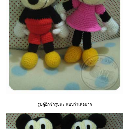
รูปคู่อีกซักรูปนะ แบบว่าเห่อมาก