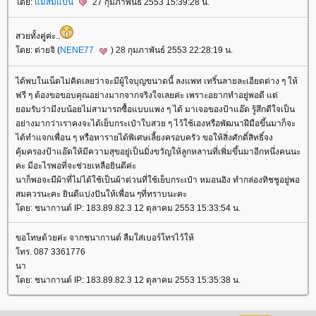
ดย:
ม่ส้มแป้น
27 กุมภาพันธ์ 2553 15:39:28 น.
สวยทั้งคุู่ค่ะ..
ดย: ต่ายจิ (
NENE77
) 28 กุมภาพันธ์ 2553 22:28:19 น.
ได้พบในเน็ตไม่คิดเลยว่าจะมีผู้ใจบุญขนาดนี้ ลงแพท เทริ์นลายละเอียดต่าง ๆ ให้
ฟรี ๆ ต้องขอขอบคุณอย่างมากจากจริงใจเลยค่ะ เพราะอยากทำอยู่พอดี แต่
อมรับว่ามีงบน้อยไม่สามารถซื้อแบบแพง ๆ ได้ มาเจอของป้าแอ๊ด รู้สึกดีใจเป็น
อย่างมากว่าเราคงจะได้เย็บกระเป๋าใบสวย ๆ ไว้ใช้เองหรือพัฒนาฝีมือขึ้นมาก็จะ
ได้ทำแจกเพื่อน ๆ หรือหารายได้พิเศษเลี้ยงครอบครัว ขอให้สิ่งศักดิ์สิทธิ์จง
คุ้มครองป้าแอ๊ดให้มีความสุขอยู่เป็นมิ่งขวัญให้ลูกหลานที่เพิ่มขึ้นมาอีกหนึ่งคนนะ
คะ มีอะไรพอที่จะช่วยเหลือยินดีค่ะ
นาก็พอจะมีผ้าที่ไม่ได้ใช้เป็นผ้าต่วนที่ใช้เย็บกระเป๋า หมอนอิง ทำกล่องทิชชูอยู่พอ
สมควรนะคะ ยินดีแบ่งปันให้เพื่อน ๆที่ทราบนะคะ
ดย: ชนากานต์ IP: 183.89.82.3 12 ตุลาคม 2553 15:33:54 น.
ขอโทษด้วยค่ะ จากชนากานต์ ลืมใส่เบอร์โทรไว้ให้
ทร. 087 3361776
นา
ดย: ชนากานต์ IP: 183.89.82.3 12 ตุลาคม 2553 15:35:38 น.