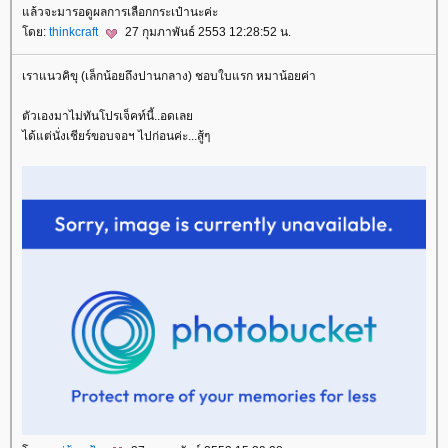
ล้วจะมารอดูผลการเลือกกระเป๋านะค่ะ
ดย:
thinkcraft
27 กุมภาพันธ์ 2553 12:28:52 น.
เราแนวคิขุ (เล็กน้อยถึงปานกลาง) ชอบใบแรก หมาน้อยค่า
ตัวเองมาไม่ทันโปรเจ็คท์นี้..อดเล
ได้แต่นั่งเชียร์ขอบจอฯ ไปก่อนค่ะ...สู้ๆ