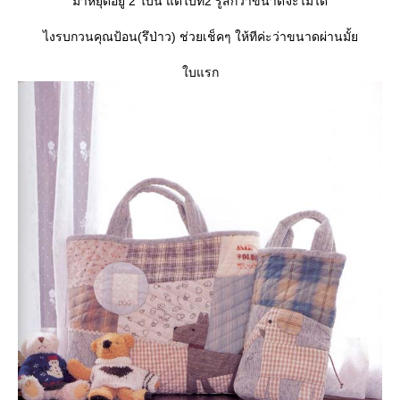
มาหยุดอยู่ 2 ใบนี้ แต่ใบที่2 รู้สึกว่าขนาดจะไม่ได้
ไงรบกวนคุณป้อน(รึป่าว) ช่วยเช็คๆ ให้ทีค่ะว่าขนาดผ่านมั้
บแรก