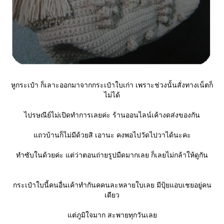
หูกระเป๋า ก็เลาะออกมาจากกระเป๋าใบเก่า เพราะช่วงนั้นสั่งทางเน็ตก็
ไม่ได้
ไปรษณีย์ไม่เปิดทำการเลยค่ะ ร้านออนไลน์เค้างดส่งของกัน
ถวบ้านก็ไม่มีด้วยสิ เอานะ คงพอไปวัดไปวาได้นะคะ
ทำซับในด้วยค่ะ แต่ว่าตอนถ่ายรูปมืดมากเลย ก็เลยไม่กล้าให้ดูกัน
กระเป๋าใบนี้คนอื่นเค้าทำกันคคนละหลายใบเลย มีปุ้ยแอบเชยอยู่คน
เดียว
ต่ภูมิใจมาก สะพายทุกวันเล