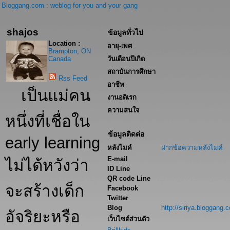
Bloggang.com : weblog for you and your gang
shajos
ข้อมูลทั่วไป
Location :
อายุ-เพศ
Brampton, ON
Canada
วันเดือนปีเกิด
สถาบันการศึกษา
Rss Feed
อาชีพ
เป็นแม่คน
งานอดิเรก
ความสนใจ
หนึ่งที่เชื่อใน
ข้อมูลติดต่อ
early learning
หลังไมค์
ฝากข้อความหลังไมค์
E-mail
ไม่ได้หวังว่า
ID Line
QR code Line
จะสร้างเด็ก
Facebook
Twitter
Blog
http://siriya.bloggang.
อัจริยะหรือ
เว็บไซต์ส่วนตัว