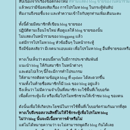
สืบเนื่องจากเรื่องข้อตกลงใหม่
ที่ห้ามแสดง blog ขายของในหน้ารวม
ล้วพบว่ามีข้อสงสัยเรื่อง การโปรโมท blog ในกระทู้พันทิป
ทีมงานจึงขอชี้แจง และทำความเข้าใจกับทุกท่านเพิ่มเติมนะคะ
ทั้งนี้ด้วยมีสมาชิกที่เขียน blog ขายของ
ปฏิบัติตามเงื่อนไขใหม่ คือดูแลให้ blog ขายของนั้น
ไม่แสดงในหน้ารวมของ bloggang แล้ว
ต่มีการโปรโมท blog หัวข้ออื่นๆ ในหน้ากระทู้
จึงมีข้อสงสัยว่า มีเจตนาแอบแฝง เพื่อโปรโมท blog อื่นที่ขายของหรื
ทางเว็บเห็นว่า ตอนนี้ทางเว็บมีการประชาสัมพันธ์
นะนำ blog ให้กับสมาชิก ในหน้าต่างๆ
ละต่อไปเร็วๆ นี้ก็จะมีการทำโปรแกรม
ห้สามารถติดตามข้อมูล blog ที่ update ได้สะดวกขึ้น
รวมทั้งในท้ายชื่อสมาชิกก็มี link ของ blog อยู่แล้ว
จึงเห็นว่า ไม่มีความจำเป็นที่สมาชิก จะใช้พื้นที่เว็บบอร์ด
เพื่อตั้งกระทู้แจ้ง หรือเพื่อโปรโมทชักชวนให้เข้าชม blog ของตน
ดังนั้นเพื่อให้เกิดประโยชน์ในการใช้พื้นที่เว็บบอร์ดร่วมกันมากที่สุด
ทางเว็บจึงขอสงวนสิทธิ์ไม่ให้ใช้กระทู้เพื่อโปรโมท blog
ไม่ว่า blog นั้นจะมีเนื้อหาการค้าหรือไม่
ต่ไม่ได้หมายความว่า จะไม่สามารถพูดถึง blog กันได้เล