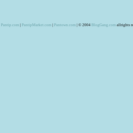
Pantip.com
|
PantipMarket.com
|
Pantown.com
| © 2004
BlogGang.com
allrights 