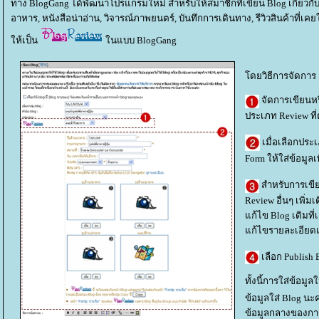
ทาง BlogGang ได้พัฒนาโปรแกรมใหม่ สำหรับให้สมาชิกที่เขียน Blog เกี่ยวกั
อาหาร, หนังสือน่าอ่าน, วิจารณ์ภาพยนตร์, บันทึกการเดินทาง, รีวิวสินค้าที่เคย
ห้เป็น
นแบบ BlogGang
ดยวิธีการจัดการ
จัดการเขียนหรื
ประเภท Review ที่
เมื่อเลือกปร
Form ให้ใส่ข้อมูลเพ
สำหรับการเขีย
Review อื่นๆ เพิ่
ก้ไข Blog เดิมที่
ก้ไขรายละเอียดเด
เลือก Publish 
ทั้งนี้การใส่ข้อมูล
ข้อมูลใส่ Blog นะ
ข้อมูลกลางของการ