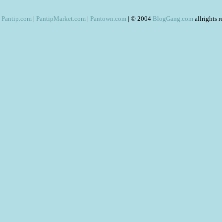
Pantip.com
|
PantipMarket.com
|
Pantown.com
| © 2004
BlogGang.com
allrights 