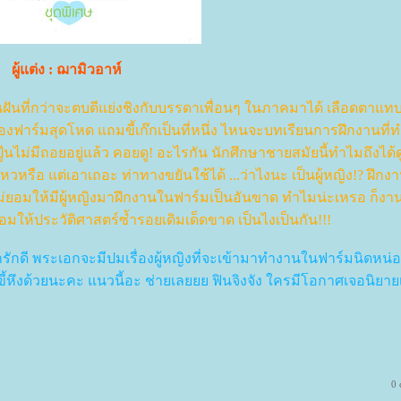
ผู้แต่ง : ฌามิวอาห์
์มในฝันที่กว่าจะตบตีแย่งชิงกับบรรดาเพื่อนๆ ในภาคมาได้ เลือดตาแท
าของฟาร์มสุดโหด แถมขี้เก๊กเป็นที่หนึ่ง ไหนจะบทเรียนการฝึกงานที่ท
ู๊นไม่มีถอยอยู่แล้ว คอยดู! อะไรกัน นักศึกษาชายสมัยนี้ทำไมถึงได้ด
รือ แต่เอาเถอะ ท่าทางขยันใช้ได้ ...ว่าไงนะ เป็นผู้หญิง!? ฝึกง
็ไม่ยอมให้มีผู้หญิงมาฝึกงานในฟาร์มเป็นอันขาด ทำไมน่ะเหรอ ก็งาน
ยอมให้ประวัติศาสตร์ซ้ำรอยเดิมเด็ดขาด เป็นไงเป็นกัน!!!
ารักดี พระเอกจะมีปมเรื่องผู้หญิงที่จะเข้ามาทำงานในฟาร์มนิดหน่อย
ขี้หึงด้วยนะคะ แนวนี้อะ ช่ายเลยยย ฟินจิงจัง ใครมีโอกาศเจอนิยายเล
0