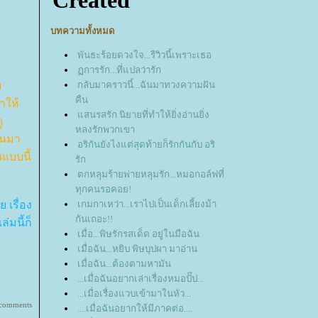
บทความทั้งหมด
พันธะร้อยดวงใจ...รีวิวนี้เพราะเธอ
การรัก...ที่แปลว่ารัก
บ
กลับมาคราวนี้...ฉันมาทวงความฝัน
คืน
ำให้
สนรสรัก นิยายที่ทำให้ยิ่งอ่านยิ่ง
ู
หลงรักพวกเขา
านมา
อริกันยังไงแต่สุดท้ายก็รักกันกับ อริ
แบบนี้
รัก
ตกหลุมร้ายพ่ายหลุมรัก...หมอกอล์ฟที่
ทุกคนรอคอย!
 เรื่อง
เกมกาเหว่า...เราไปเป็นเด็กเลี้ยงม้า
กันเถอะ!!
่มนี้ก็
เมื่อ...พิษรักรสเด็ด อยู่ในมือฉัน
เมื่อฉัน...หยิบ พิษบุปผา มาอ่าน
เมื่อฉัน...ต้องตามหามัน
...เมื่อฉันอยากเล่าเรื่องหมอปั๊ป...
...เมื่อเรื่องแวบเข้ามาในหัว...
 comments
....เมื่อฉันอยากให้มีภาคต่อ....