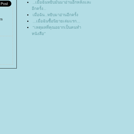
...เมื่อฉันหยิบมันมาอ่านอีกหลังและ
อีกครั้ง...
เมื่อฉัน...หยิบมาอ่านอีกครั้ง
rn
....เมื่อฉันซื้อนิยายเล่มแรก....
“เหตุผลที่คุณอยากเป็นคนทำ
หนังสือ”