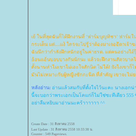
เย้ ในที่สุดฉันก็ได้ฝึกงานที่ ‘ฟาร์มบุญทิชา’ ฟาร
กระเด็น แต่....แง้ ใครจะไปรู้ว่าต้องมาเจออีตาเจ้
ฉันนึกว่ากำลังฝึกหนักอยู่ในค่ายรด. แต่คนอย่างไอ้ป
อ้อนแอ้นบอบบางกันนักนะ แล้วจะฝึกงานสัตวบาลไหวห
ตั้งนานทำไมเขาไม่เอะใจสักนิด ไม่ได้! ยังไงเขาก
มันไม่เหมาะกับผู้หญิงซักกะนิด ที่สำคัญ เขาจะไม่
หลังอ่าน:
อ่านแล้วสมกับที่ตั้งใจไว้นะคะ นางเอกน่
นี้จะบอกว่าพระเอกเป็นโคแก่ก็ไม่ใช่ซะทีเดียว 555 
อย่าลืมหยิบมาอ่านนะคร้าาาาาา ^^
Create Date : 31 สิงหาคม 2558
Last Update : 31 สิงหาคม 2558 10:33:38 น.
Counter : 549 Pageviews.