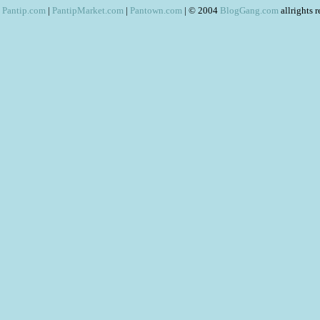
Pantip.com
|
PantipMarket.com
|
Pantown.com
| © 2004
BlogGang.com
allrights 