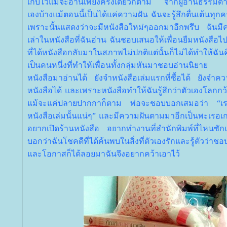
เก็บไว้แม้จะอ่านเพียงครั้งเดียวก็ตาม จากผู้อ่านธรรมดา
เองบ้างแม้ตอนนี้เป็นได้แค่ความฝัน ฉันจะรู้สึกตื่นเต้นทุกค
เพราะนั้นแสดงว่าจะมีหนังสือใหม่ๆออกมาอีกพรึบ ฉันมีค
เล่าในหนังสือที่ฉันอ่าน ฉันชอบเสนอให้เพื่อนยืมหนังสือไปอ่
ที่ได้หนังสือกลับมาในสภาพไม่ปกติแต่นั้นก็ไม่ได้ทำให้ฉัน
เป็นคนหนึ่งที่ทำให้เพื่อนทั้งกลุ่มหันมาชอบอ่านนิยาย 
หนังสือมาอ่านได้ ยังจำหนังสือเล่มแรกที่ซื้อได้ ยังจำควา
หนังสือได้ และเพราะหนังสือทำให้ฉันรู้สึกว่าตัวเองโลกกว้าง
ม้จะแค่ปลายปากกาก็ตาม พ่อจะชอบบอกเสมอว่า “เราต
หนังสือเล่มนั้นแน่ๆ” และมีความฝันตามมาอีกเป็นพะเรอเกว
อยากเปิดร้านหนังสือ อยากทำงานที่สำนักพิมพ์ที่ไหนซัก
บอกว่าฉันโชคดีที่ได้ค้นพบในสิ่งที่ตัวเองรักและรู้ตัวว่
ละโอกาสก็ได้ลอยมาฉันจึงอยากคว้าเอาไว้