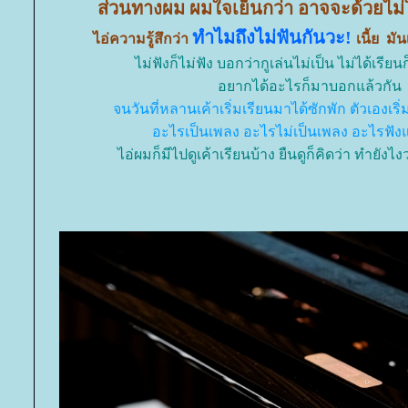
ส่วนทางผม ผมใจเย็นกว่า อาจจะด้วยไม่ใช
ทำไมถึงไม่ฟันกันวะ!
ไอ่ความรู้สึกว่า
เนี้ย มั
ไม่ฟังก็ไม่ฟัง บอกว่ากูเล่นไม่เป็น ไม่ได้เรียน
อยากได้อะไรก็มาบอกแล้วกัน
จนวันที่หลานเค้าเริ่มเรียนมาได้ซักพัก ตัวเองเร
อะไรเป็นเพลง อะไรไม่เป็นเพลง อะไรฟัง
ไอ่ผมก็มีไปดูเค้าเรียนบ้าง ยืนดูก็คิดว่า ทำยังไง