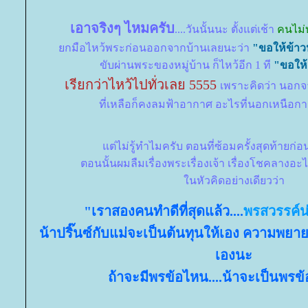
เอาจริงๆ ไหมครับ
....วันนั้นนะ ตั้งแต่เช้า
คนไม่
กมือไหว้พระก่อนออกจากบ้านเลยนะว่า
"ขอให้ข้า
ขับผ่านพระของหมู่บ้าน ก็ไหว้อีก 1 ที
"ขอให้
เรียกว่าไหว้ไปทั่วเลย 5555
เพราะคิดว่า นอกจา
ที่เหลือก็คงลมฟ้าอากาศ อะไรที่นอกเหนือก
ต่ไม่รู้ทำไมครับ ตอนที่ซ้อมครั้งสุดท้ายก่อ
ตอนนั้นผมลืมเรื่องพระเรื่องเจ้า เรื่องโชคลาง
นหัวคิดอย่างเดียวว่า
"เราสองคนทำดีที่สุดแล้ว....
พรสวรรค์น่ะ
น้าปริ๊นซ์กับแม่จะเป็นต้นทุนให้เอง ความพยา
เองนะ
ถ้าจะมีพรข้อไหน....น้าจะเป็นพรข้