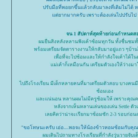
ปรับมือที่พอยกขึ้นแล้วกลับมาลงที่เดิมไม่ได้ 
ต่ยากมากครับ เพราะต้องเล่นไปปรับไป 
จน 1 สัปดาห์สุดท้ายก่อนกำหนด
ผมยืนสิงหลังหลานฟังเค้าซ้อมทุกวัน ทั้งชื่นชมทั
พร้อมเตรียมจัดตารางงานให้กลับมาอยู่แถว ๆบ้านไ
เพื่อที่จะไปซ้อมและให้กำลังใจเค้าได้
ม่เค้าก็เหมือนกัน เตรียมตัวเองให้ว่างมา
ไปถึงโรงเรียน มีเด็กหลายคนที่มาเตรียมตัวสอบ บางคนมีค
ซ้อมเอง
ละแน่นอน หลานผมไม่มีครูซ้อมให้ เพราะคุณคร
หลังจากเห็นหลานเล่นของเล่น Settle ตัวเ
เลยคิดว่าน่าจะเรียกมาซ้อมซัก 2-3 รอบก่
"ขอโทษนะครับ เอ่อ....พอจะให้น้องข้าวหอมซ้อมกับคุณ
ผมเดินไปถามทางโรงเรียนที่กำลังวุ่นวายจับเด