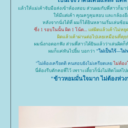
เป็นเชิงว่าตื่นเต้นแหละ แต่พ
ล้วให้แม่เค้าจับมือส่งเข้าห้องสอบ ส่วนผมกับพี่สาวก็ม
ห้มีแต่เค้า คุณครูคุมสอบ และกล้องอี
หลังจากนั่งได้ที่ ผมก็ได้ยินหลานเริ่มเล่นซ้
ซึ่ง 1 รอบในนั้น ผิด 1 โน้ต...
ต่ผิดแล้วเค้าไม่หย
ผิดแล้วเค้าผ่านต่อไปเลยเหมือนที่คุยก
ผมนั่งกอดอกฟัง ส่วนพี่สาวได้ยินแล้วว่าเล่นผิด
ผมก็แค่หันไปยิ้ม บอกว่า
"ไม่เป็นไร้---ไม
"ไม่ต้องเครียดดิ คนสอบยังไม่เครียดเล
ไม่ต้อง
นี่ต้องรีบดักคอพี่ไว้ เพราะเดี๋ยวก็นั่งไม่ติดโผล่ไ
"ข้าวหอมมั่นใจมาก ไม่ต้องห่ว