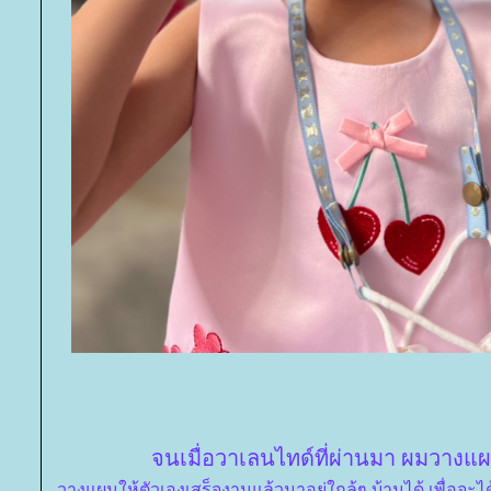
จนเมื่อวาเลนไทด์ที่ผ่านมา ผมวางแผ
วางแผนให้ตัวเองเสร็จงานแล้วมาอยู่ใกล้ๆ บ้านได้ เพื่อจะ