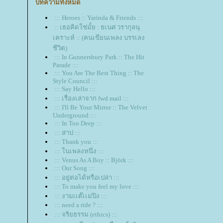
บทความทั้งหมด
::: Heroes :: Yarinda & Friends :::
:: เธอคิดใช่มั้ย : ธเนศ วรากุลนุ
เคราะห์ :: (คนเขียนเพลง บรรเลง
ชีวิต)
::: In Gunnersbury Park :: The Hit
Parade :::
::: You Are The Best Thing :: The
Style Council :::
::: Say Hello :::
::: เรื่องเล่าจาก fwd mail :::
::: I'll Be Your Mirror :: The Velvet
Underground :::
::: In Too Deep :::
::: สาป :::
::: Thank you :::
::: ในเพลงหนึ่ง :::
::: Venus As A Boy :: Björk :::
::: Our Song :::
::: อยู่ต่อได้หรือเปล่า :::
::: To make you feel my love :::
::: งามเเต๊เเม่ปิง :::
::: need a ride ? :::
::: จริยธรรม (ethics) :::