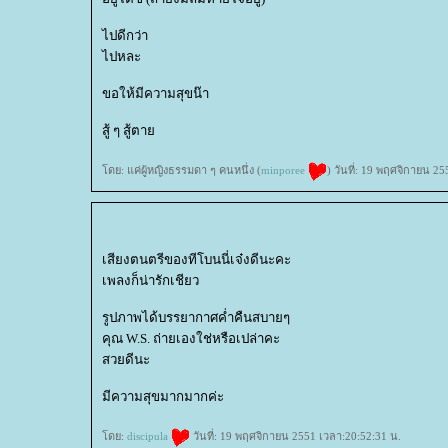
ไปดีกว่า
ไปหละ
ขอให้มีความสุขน๊า
สู้ ๆ สู้ตา
ดย: แค่ผู้หญิงธรรมดา ๆ คนหนึ่ง (
minporee
) วันที่: 19 พฤศจิกายน 2
เสียงตนตรีของทีโบนนี่เจ๋งดีนะคะ
เพลงก็น่ารักเชียว
รูปภาพได้บรรยากาศค่ำคืนสบายๆ
คุณ W.S. ถ่ายเองใช่หรือเปล่าคะ
สวยดีนะ
มีความสุขมากมากค่ะ
ดย:
discipula
วันที่: 19 พฤศจิกายน 2551 เวลา:20:52:31 น.