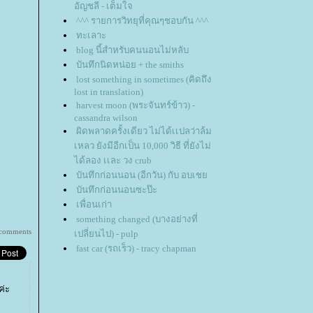
อัญชลี - เต็มใจ
^^^ รายการวิทยุที่คุณๆชอบกัน ^^^
ทะเลาะ
blog นี้สำหรับคนนอนไม่หลับ
บันทึกนิดหน่อย + the smiths
lost something in sometimes (คิดถึง
lost in translation)
harvest moon (พระจันทร์ข้าว) -
cassandra wilson
ผิดพลาดครั้งเดียว ไม่ได้เเปลว่าล้ม
เหลว ยังมีอีกเป็น 10,000 วิธี ที่ยังไม่
ได้ลอง เเละ วง crub
บันทึกก่อนนอน (อีกวัน) กับ อบเช
บันทึกก่อนนอนซะป๊ะ
เพื่อนเก่า
something changed (บางอย่างที่
comments
เปลี่ยนไป) - pulp
fast car (รถเร็ว) - tracy chapman
ค่ะ