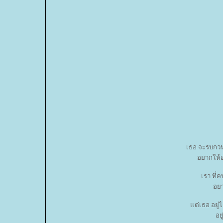
เธอ จะรบกว
อยากให้อ
เรา ที่ค
อยา
ต่เธอ อยู่ไ
อย