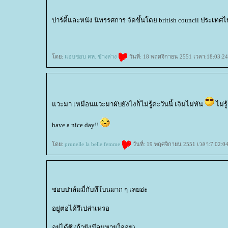
ปาร์ตี้และหนัง นิทรรศการ จัดขึ้นโดย british council ประเทศ
ดย:
อบชอบ คห. ข้างล่าง
วันที่: 18 พฤศจิกายน 2551 เวลา:18:03:24
วะมา เหมือนแวะมาผับยังไงก็ไม่รู้ค่ะวันนี้ เจิมไม่ทัน
ไม่รู
have a nice day!!
ดย:
prunelle la belle femme
วันที่: 19 พฤศจิกายน 2551 เวลา:7:02:04
ชอบปาล์มมี่กับทีโบนมาก ๆ เลยอ่ะ
อยู่ต่อได้รึเปล่าเหรอ
อยู่ได้ซิ (ถ้ายังมีลมหายใจอยู่)