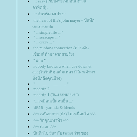
::: easy (เรียบง่ายเหมือนเช้าวัน
อาทิตย์) :::
::: จันทร์ดวงเก่า :::
the heart of life's john mayer + บันทึก
ซะเปะซะปะ
" ... simple life ... "
" ... seascape ... "
" ... crazy ... "
the rainbow connection (ทางเดิน
เชื่อมที่ทำมาจากสายรุ้ง)
" ผ่าน "
nobody knows u when u're down &
out (ในวันที่คุณล้มเหลว มีใครเค้ามา
นั่งนึกถึงคุณบ้าง)
" ................................. "
roadtrip 2
roadtrip 1 (วันเเรกของเรา)
"... เหมือนเป็นคนอื่น ..."
ปล่อย - yarinda & friends
^^^ เหนื่อยกาย (ยัง) ไม่เหนื่อยใจ ^^^
^^^ รักคุณเท่าฟ้า ^^^
^^^ ปล่อย ^^^
บันทึกไป วันๆ กับ เพลงเก่าๆ ของ