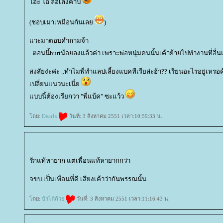
อ๊ะ โอ๋ ล้อเล่งค้าบ
(ชอบเมาเหมือนกันเล
)
วะมาตอบคำถามจ้า
..ตอนนี้hurtน้อยลงแล้วค่า เพราะพ่อหนุ่มคนนั้นเค้าย้ายไปทำงานที่อื่
สงสัยง่ะค่ะ ..ทำไมพี่ทำแลปเลี้ยงแบคทีเรียล่ะฮ้า?? เรียนอะไรอยู่เหรอค
เปลี่ยนแนวนะเนี่
บบนี้ต้องเรียกว่า "พี่แบ้ค" ซะแว้ว
ดย:
DearIs
วันที่: 3 สิงหาคม 2551 เวลา:10:59:33 น.
รักแท้หายาก แต่เพื่อนแท้หายากกว่า
จขบ.เป็นเพื่อนที่ดี เสียงเค้าว่ากันพรรณนั้น
ดย:
บ้าได้ถ้ว
วันที่: 3 สิงหาคม 2551 เวลา:11:16:43 น.