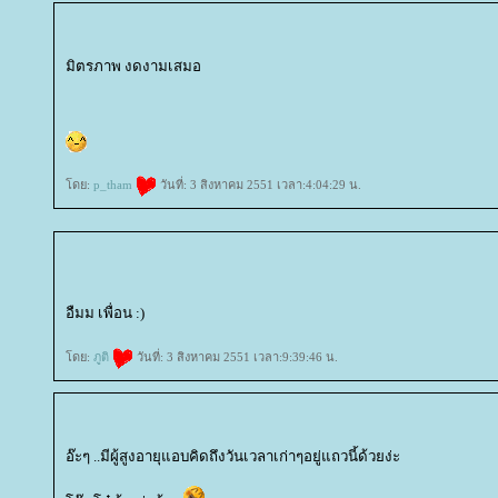
มิตรภาพ งดงามเสมอ
ดย:
p_tham
วันที่: 3 สิงหาคม 2551 เวลา:4:04:29 น.
อืมม เพื่อน :)
ดย:
ภูติ
วันที่: 3 สิงหาคม 2551 เวลา:9:39:46 น.
อ๊ะๆ ..มีผู้สูงอายุแอบคิดถึงวันเวลาเก่าๆอยู่แถวนี้ด้วยง่ะ