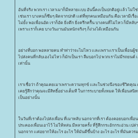
อันที่จริง พวกเรา เวลาเมาก็มีหลายเเบบ อันนี้คงเป็นปกติอยู่เเล้ว ไม่ใช่
เช่นเรา บางคนก็ซึมๆ ผิดจากปกติ เเต่ที่ทุกคนเหมือนกัน คือเวลามีเรื่องใ
ไม่ยั้ง พอเพื่อนอัด เราก็อัด ยิ่งดึก ยิ่งครึกครื้น บางคนที่ไม่ไหว ก็มีหล
เพราะเราก็เคย บางวันงานมันหนักจริงๆ ก็ง่วงได้เหมือนกัน
อย่างที่บอก พอหลายคน ทำท่าว่าจะไม่ไหว เเละเพราะเราเป็นเพื่อนผู้ชา
ไปส่งคนที่กลับเองไม่ไหว ก็มักเป็นเรา ลืมบอกไป พวกเราไม่มีรถยนต์ เ
เท่านั้น
เราเชื่อว่า ถ้าคุณเคยเมาเพราะความทุกข์ เเละในช่วงนึงของชีวิตคุณ
เคยรู้สึกว่าคุณจะมีสิทธิ์อย่างเต็มที ในการระบายทั้งหมด ให้เพื่อนสนิทข
เป็นอย่างนั้น
นวันที่เราต้องไปส่งเพื่อน ที่เมาหลับ นอกจากที่เรา ต้องคอยบอกเพื่อน
ประคองเพื่อนเอาไว้ ไม่ให้หล่น มีหลายครั้ง ที่รู้สึกกระอักกระอ่วน เปล
นอกจาก เเค่อยากให้อะไร อะไร ให้มันดีขึ้นบ้าง อะไร อะไร ที่มันควรม