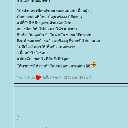
(เม้นท์สักหน่อยคงดี)
ดยส่วนตัว เพื่อนผุ้ชายเยอะพอพอกับเพื่อนผู้ ญ
มันจะมาเจอทีก็ต่อเมื่อ(แมร๊งงง มีปัญหา)
ต่ก็ยังดี ที่มีปัญหาแล้วยังคิดถึงกัน
อย่างน้อยก็ทำให้พวกเราได้รวมตัวกัน
กินด้วยกัน คุยกัน ขำกัน คิดกัน ช่วยแก้ปัญหากัน
ถึงแม้ พอแยกย้ายแล้ว(แมร๊งงง) ก็หายหัวไปนานเล
ไม่มีเรื่องไม่มาให้เห็นหัว แต่อย่างว่า
"เพื่อนยังไงก็เพื่อน"
ต่ยังดีนะ ขอบใจที่มันยังมีปัญหา
ห้พวกเราได้รวมตัวกันมาเจอกัน มาคุยกัน อิอิ
ดย:
Ta Pling
วันที่: 3 สิงหาคม 2551 เวลา:20:21:45 น.
^
^