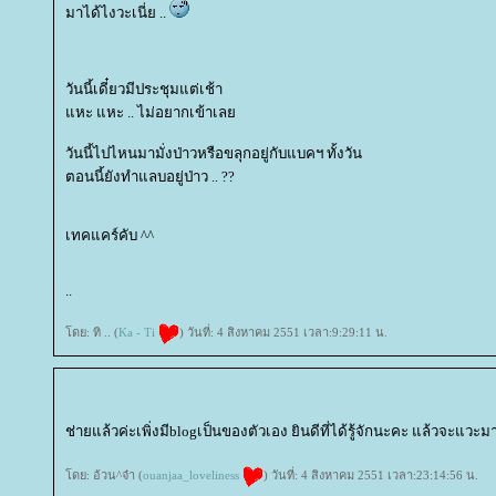
มาได้ไงวะเนี่ย ..
วันนี้เดี๋ยวมีประชุมแต่เช้า
หะ แหะ .. ไม่อยากเข้าเล
วันนี้ไปไหนมามั่งป่าวหรือขลุกอยู่กับแบคฯ ทั้งวัน
ตอนนี้ยังทำแลบอยู่ป่าว .. ??
เทคแคร์คับ ^^
..
ดย: ทิ .. (
Ka - Ti
) วันที่: 4 สิงหาคม 2551 เวลา:9:29:11 น.
ช่ายแล้วค่ะเพิ่งมีblogเป็นของตัวเอง ยินดีที่ได้รู้จักนะคะ แล้วจะแวะ
ดย: อ้วน^จ๋า (
ouanjaa_loveliness
) วันที่: 4 สิงหาคม 2551 เวลา:23:14:56 น.