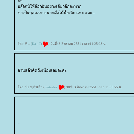
ปล.
บล๊อกนี้ให้ล๊อกอินอย่างเดียวอีกตะหาก
ขอเป็นบุคคลภายนอกมั้งได้มั้ยเนี่ย แหะ แหะ ..
ดย: ทิ .. (
Ka - Ti
) วันที่: 3 สิงหาคม 2551 เวลา:11:25:28 น.
อ่านแล้วคิดถึงเพื่อนเลยอ่ะคะ
ดย: น้องมู๋ตัวเล็ก (
mutualek
) วันที่: 3 สิงหาคม 2551 เวลา:11:55:55 น.
..