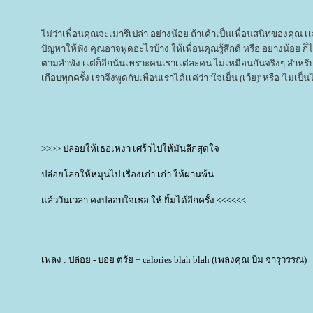
ไม่ว่าเพื่อนคุณจะเมารึเปล่า อย่างน้อย ถ้าเค้าเป็นเพื่อนสนิทของคุณ เ
ปัญหาให้ฟัง คุณอาจพูดอะไรบ้าง ให้เพื่อนคุณรู้สึกดี หรือ อย่างน้อย ก็ไม
ตามลำพัง เเต่ก็อีกนั่นเพราะคนเราเเต่ละคน ไม่เหมือนกันจริงๆ สำหร
เกือบทุกครั้ง เราจึงพูดกับเพื่อนเราได้เเค่ว่า 'ใจเย็น (เว้ย)' หรือ 'ไม่เป็น
>>>> ปล่อยให้เธอเหงา เศร้าไปให้มันลึกสุดใจ
ปล่อยโลกให้หมุนไป เรื่องเก่า เก่า ให้ผ่านพ้น
ล้ววันเวลา คงปลอบใจเธอ ให้ ยิ้มได้อีกครั้ง <<<<<<
เพลง : ปล่อย - บอย ตรัย + calories blah blah (เพลงคุณ บีม จารุวรรณ)