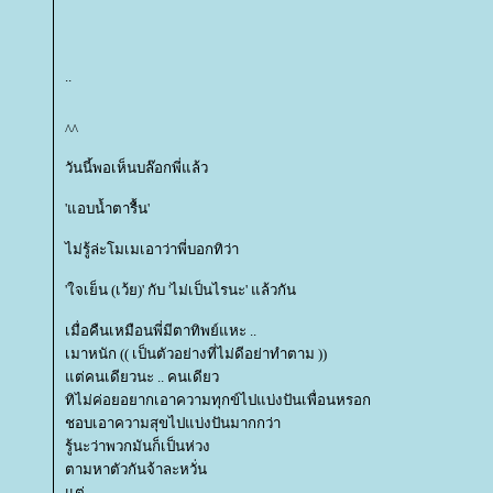
..
^^
วันนี้พอเห็นบล๊อกพี่แล้ว
'แอบน้ำตารื้น'
ไม่รู้ล่ะโมเมเอาว่าพี่บอกทิว่า
'ใจเย็น (เว้ย)' กับ 'ไม่เป็นไรนะ' แล้วกัน
เมื่อคืนเหมือนพี่มีตาทิพย์แหะ ..
เมาหนัก (( เป็นตัวอย่างที่ไม่ดีอย่าทำตาม ))
ต่คนเดียวนะ .. คนเดียว
ทิไม่ค่อยอยากเอาความทุกข์ไปแบ่งปันเพื่อนหรอก
ชอบเอาความสุขไปแบ่งปันมากกว่า
รู้นะว่าพวกมันก็เป็นห่วง
ตามหาตัวกันจ้าละหวั่น
ต่ ..