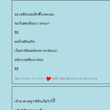
ออ เหมือนปอเต็กตึ๊งเลยเนอะ
รอเก็บศพเพื่อนๆ เวลาเมา
อิอิ
ผมก็เหมือนกัน
เป็นสารถีคอยขับรถเวลามันเมา
หลังๆ เลยชิงเมาก่อน
อิอิ
ดย:
อบชอบ คห. ข้างล่าง
วันที่: 3 สิงหาคม 2551 เวลา:20:13:15 น.
เข้ามาตามดูว่าทิมันเป็นไร