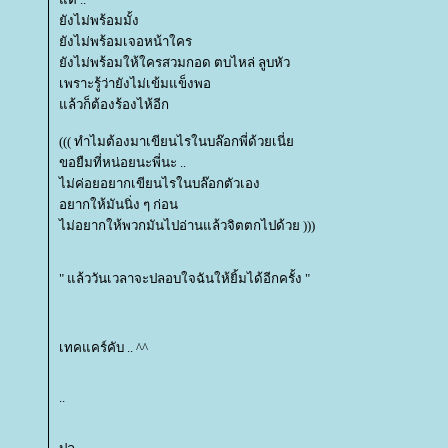
ังไม่พร้อมมั้ง
ังไม่พร้อมเจอหน้าใคร
ังไม่พร้อมให้ใครสวมกอด ตบไหล่ ลูบหัว
เพราะรู้ว่ายังไม่เข้มแข็งพอ
ล้วก็ต้องร้องไห้อีก
((( ทำไมต้องมาเขียนไรในบล๊อกพี่ด้วยเนี่
ขอยืมที่หน่อยนะพี่นะ ..
ไม่ค่อยอยากเขียนไรในบล๊อกตัวเอง
อยากให้มันนิ่ง ๆ ก่อน
ไม่อยากให้พวกมันไปอ่านแล้วจิตตกไปด้วย )))
" แล้ววันเวลาจะปลอบใจฉันให้ยิ้มได้อีกครั้ง "
เทคแคร์คับ .. ^^
..