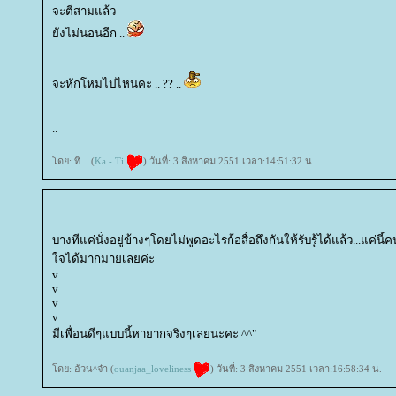
จะตีสามแล้ว
ังไม่นอนอีก ..
จะหักโหมไปไหนคะ .. ?? ..
..
ดย: ทิ .. (
Ka - Ti
) วันที่: 3 สิงหาคม 2551 เวลา:14:51:32 น.
บางทีแค่นั่งอยู่ข้างๆโดยไม่พูดอะไรก้อสื่อถึงกันให้รับรู้ได้แล้ว...แค่นี
จได้มากมายเลยค่ะ
v
v
v
v
มีเพื่อนดีๆแบบนี้หายากจริงๆเลยนะคะ ^^"
ดย: อ้วน^จ๋า (
ouanjaa_loveliness
) วันที่: 3 สิงหาคม 2551 เวลา:16:58:34 น.