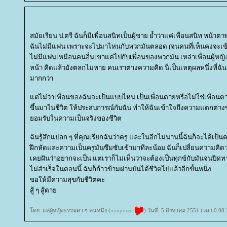
สมัยเรียน ป.ตรี ฉันก็มีเพื่อนสนิทเป็นผู้ชาย ย้ำว่าแค่เพื่อนสนิท หน้
ฉันไม่มีแฟน เพราะจะไปมาไหนกับพวกมันตลอด (จนคนที่เห็นคงจะเข้าใ
ไม่มีแฟนเหมือนคนอื่นเขาแค่ไปกับเพื่อนของพวกมัน เหล่าเพื่อนผู้หญิง
หน้า คิดแล้วยังตลกไม่หาย คนเราต่างความคิด นี่เป็นเหตุผลหนึ่งที่ฉัน
มากกว่า
ต่ไม่ว่าเพื่อนของฉันจะเป็นแบบไหน เป็นเพื่อนตายหรือไม่ใช่เพื่อนตาย 
ขึ้นมาในชีวิต ให้ประสบการณ์กับฉัน ทำให้ฉันเข้าใจถึงความแตกต่า
อมรับในความเป็นจริงของชีวิต
ฉันรู้สึกแปลก ๆ ที่คุณเรียกฉันว่าครู และในอีกไม่นานนี้ฉันก็จะได้เป็นคร
ฝึกหัดและความเป็นครูมันซึมซับเข้ามาทีละน้อย ฉันก็เปลี่ยนความคิดว่
เคยฝันว่าอยากจะเป็น แต่เราก็ไม่เห็นว่าจะต้องเป็นทุกข์กับมันจนปิดท
ไม่สำเร็จในตอนนี้ ฉันก็ก้าวข้ามผ่านบันได้ชีวิตไปแล้วอีกขั้นหนึ่ง
ขอให้มีความสุขกับชีวิตคะ
สู้ ๆ สู้ตา
ดย: แค่ผู้หญิงธรรมดา ๆ คนหนึ่ง (
minporee
) วันที่: 5 สิงหาคม 2551 เวลา:0:08