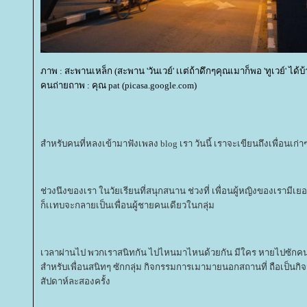
ภาพ : สะพานเหล็ก (สะพาน 'วันเวย์' เเต่ถ้าดึกๆคุณเมาก็พอ 'ทูเวย์' ได้บ้
คนถ่ายถาพ : คุณ pat (picasa.google.com)
สำหรับคนที่หลงเข้ามาฟังเพลง blog เรา วันนี้ เราจะเขียนถึงเพื่อนเก่า
ช่วงนึงของเรา ในวัยเรียนที่สนุกสนาน ช่วงที่ เพื่อนผู้หญิงของเรามีเยอะ
ก็เเทบจะกลายเป็นเพื่อนผู้ชายคนเดียวในกลุ่ม
เวลาผ่านไป พวกเราสนิทกัน ไปไหนมาไหนด้วยกัน มีใคร หายไปซักคน 
สำหรับเพื่อนสนิทๆ ซักกลุ่ม กิจกรรมการเมามายนอกสถานที่ ถือเป็นกิ
สัปดาห์ละสองครั้ง