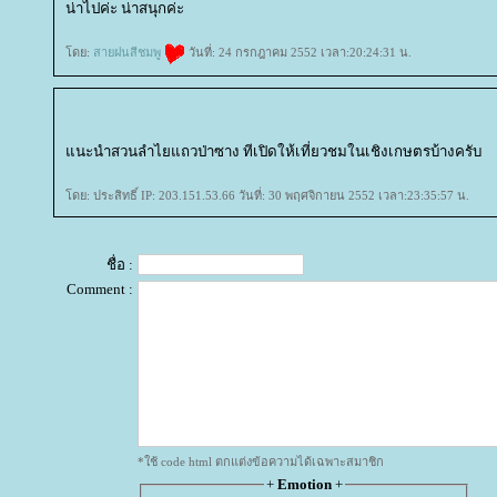
น่าไปค่ะ น่าสนุกค่ะ
ดย:
สายฝนสีชมพู
วันที่: 24 กรกฎาคม 2552 เวลา:20:24:31 น.
นะนำสวนลำไยแถวป่าซาง ทีเปิดให้เที่ยวชมในเชิงเกษตรบ้างครับ
ดย: ประสิทธิ์ IP: 203.151.53.66 วันที่: 30 พฤศจิกายน 2552 เวลา:23:35:57 น.
ชื่อ :
Comment :
*ใช้ code html ตกแต่งข้อความได้เฉพาะสมาชิก
+
Emotion
+