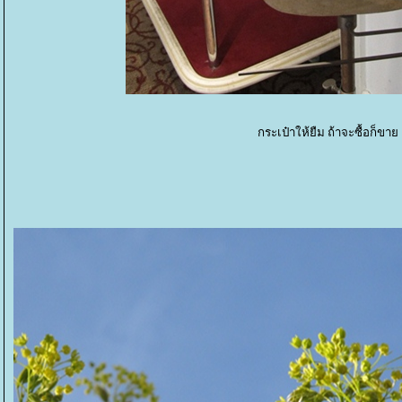
กระเป๋าให้ยืม ถ้าจะซื้อก็ขา