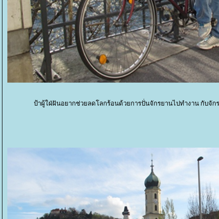
ป้าผู้ใฝ่ฝันอยากช่วยลดโลกร้อนด้วยการปั่นจักรยานไปทำงาน กับจักร