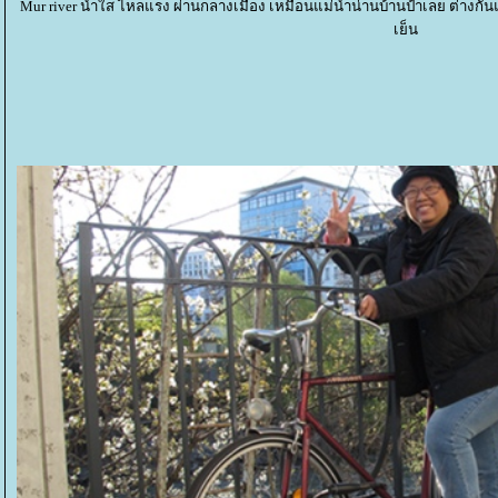
Mur river น้ำใส ไหลแรง ผ่านกลางเมือง เหมือนแม่น้ำน่านบ้านป้าเลย ต่างกัน
เย็น