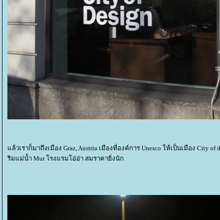
ล้วเราก็มาถึงเมือง Graz, Austria เมืองที่องค์การ Unesco ให้เป็นเมือง City of 
ริมแม่น้ำ Mur โรงแรมโอ่อ่า สมราคายิ่งนัก