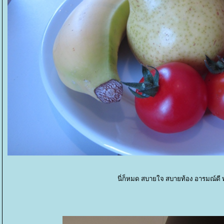
นี่ก็หมด สบายใจ สบายท้อง อารมณ์ดี ทั