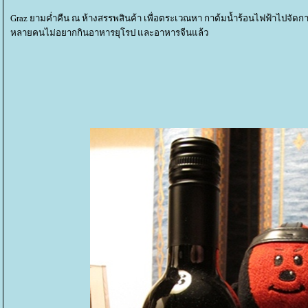
Graz ยามค่ำคืน ณ ห้างสรรพสินค้า เพื่อตระเวณหา กาต้มน้ำร้อนไฟฟ้าไปจัดก
หลายคนไม่อยากกินอาหารยุโรป และอาหารจีนแล้ว