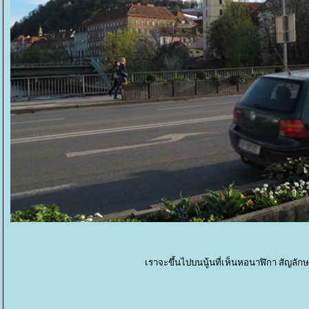
เราจะขึ้นไปบนนู้นที่เห็นหอนาฬิกา สัญลักษ