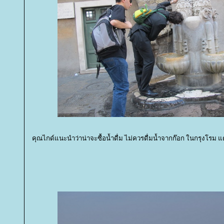
คุณไกด์แนะนำว่าน่าจะซื้อน้ำดื่ม ไม่ควรดื่มน้ำจากก๊อก ในกรุงโรม แ