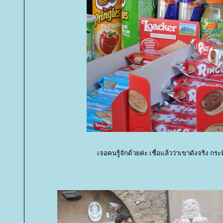
เจอคนรู้จักด้วยค่ะ เชื่อแล้วว่าเขาดังจริง กร