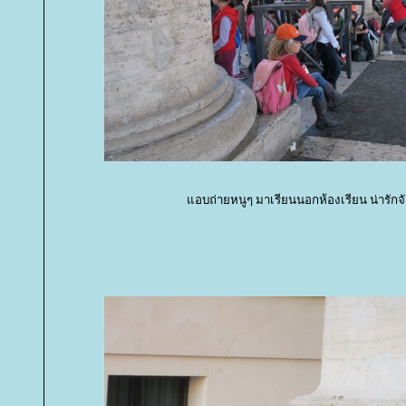
อบถ่ายหนูๆ มาเรียนนอกห้องเรียน น่ารัก