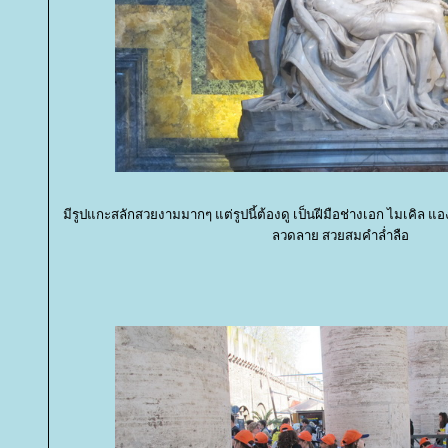
มีรูปแกะสลักสวยงามมากๆ แต่รูปนี้ต้องดู เป็นฝีมือช่างเอก ไมเคิล แ
ลวดลาย สวยสมคำล่ำลือ