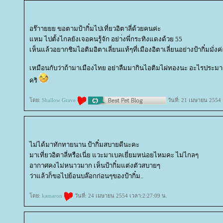
อร๊าายยย ขอตามป้ากิ๋มไปเที่ยวอิตาลี่ด้วยคนค่ะ
หม ไปตั้งไกลยังเจอคนรู้จัก อย่า่งพี่กระทิงแดงด้วย 55
เห็นแล้วอยากชิมไอติมอิตาเลี่ยนแท้ๆที่เมืองอิตาเลี่ยนอย่างป้ากิ๋มมั่งค่
เหมือนกับว่าถ้ามาเมืองไทย อย่าลืมมากินไอติมไผ่ทองนะ อะไรประมาณนั้น
คริ
ดย:
Shallow Grave
วันที่: 21 เมษายน 2554
ไม่ได้มาทักทายนาน ป้ากิ๋มสบายดีนะคะ
มาเที่ยวอิตาลี่หรือเนี่ย แวะมาเบลเยี่ยมหน่อยไหมคะ ไม่ไกลๆ
อากาศคงไม่หนาวมาก เห็นป้ากิ๋มแต่งตัวสบายๆ
ว่าแล้วก็ขอไปย้อนบล๊อกก่อนๆของป้ากิ๋ม..
ดย:
kamaron
วันที่: 24 เมษายน 2554 เวลา:2:27:09 น.