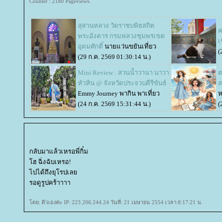
Counter : 2180 Pageviews.
สุสานหลวง วัดราชบพิธสถิต
ค
พระอังคาร กรมหลวงชุมพรเขต
เ
อุดมศักดิ์
นายแว่นขยันเที่ยว
(
(29 ก.ค. 2569 01:30:14 น.)
Mini Review : สวนน้ำวานา นาวา
ต
หัวหิน @ จังหวัดประจวบคีรีขันธ์
ส
Emmy Journey พากิน พาเที่ยว
ห
(24 ก.ค. 2569 15:31:44 น.)
(
กลับมาแล้วเหรอพี่กิ๋ม
ฮ ฉิ่งฉับเหรอ!
ไปได้ถึงยุโรปเล
รอดูรูปคร้าาาา
ดย: ดิวเองค่ะ IP: 223.206.244.24 วันที่: 21 เมษายน 2554 เวลา:8:17:21 น.