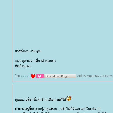
สวัสดีตอนบ่าย ๆค่ะ
ม่หมูตามมาเที่ยวด้วยคนค่ะ
คิดถึงนะคะ
ดย:
jamaica
วันที่: 22 พฤษภาคม 2554 เวลา
หูยยย.. บล็อกนี้เล่นข้ามเดือนเลยรึนี่?
ท่าทางครูกิ๋มคงจะยุ่งอยู่แหงม .. หรือไม่ก็มีแต่เวลาในเฟซ อิอิ..