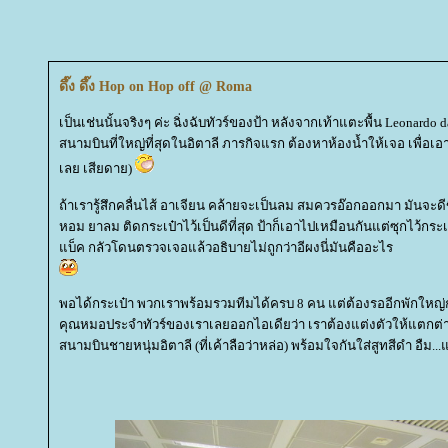
ดึ๊ง ดึ๊ง Hop on Hop off @ Roma
เป็นเช่นนั้นจริงๆ ค่ะ ฉิ่งฉับทัวร์ของป้า หลังจากเท้าแตะพื้น Leonardo d
สนามบินที่ใหญ่ที่สุดในอิตาลี ภารกิจแรก ต้องหาห้องน้ำให้เจอ เพื่อ
เลย เสียดาย)
ถ้าเรารู้สึกคลื่นไส้ อาเจียน คล้ายจะเป็นลม สมควรอ๊อกออกมา มันจะดีขึ้น
หอม ยาลม ติดกระเป๋าไว้เป็นดีที่สุด ป้าก็เอาไปเหมือนกันแต่ซุกไว้กระ
บ็ค กลัวโดนตรวจเจอแล้วอธิบายไม่ถูกว่าอีผงนี่มันคืออะไร
พอได้กระเป๋า พวกเราพร้อมรวมทีมได้ครบ 8 คน แต่ต้องรออีกพักใหญ่ก
คุณหมอประจำทัวร์ของเราเลยออกไอเดียว่า เราต้องแต่งตัวให้แตกต่า
สนามบินชายหนุ่มอิตาลี (ที่เค้าลือว่าหล่อ) พร้อมใจกันใส่สูทสีดำ อืม...