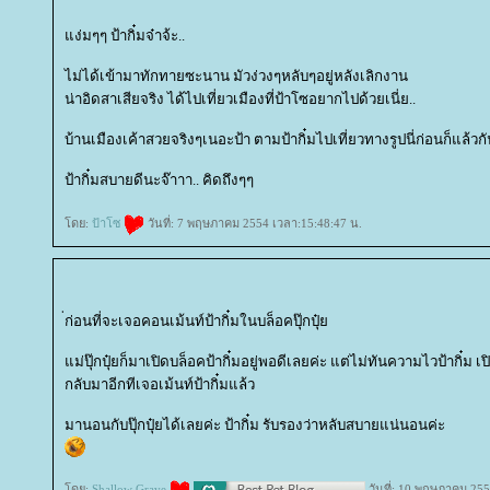
ง่มๆๆ ป้ากิ๋มจ๋าจ้ะ..
ไม่ได้เข้ามาทักทายซะนาน มัวง่วงๆหลับๆอยู่หลังเลิกงาน
น่าอิดสาเสียจริง ได้ไปเที่ยวเมืองที่ป้าโซอยากไปด้วยเนี่ย..
บ้านเมืองเค้าสวยจริงๆเนอะป้า ตามป้ากิ๋มไปเที่ยวทางรูปนี่ก่อนก็แล้วก
ป้ากิ๋มสบายดีนะจ๊าาา.. คิดถึงๆๆ
ดย:
ป้าโซ
วันที่: 7 พฤษภาคม 2554 เวลา:15:48:47 น.
่ก่อนที่จะเจอคอนเม้นท์ป้ากิ๋มในบล็อคปุ๊กปุ๋
ม่ปุ๊กปุ๋ยก็มาเปิดบล็อคป้ากิ๋มอยู่พอดีเลยค่ะ แต่ไม่ทันความไวป้ากิ๋ม เ
กลับมาอีกทีเจอเม้นท์ป้ากิ๋มแล้ว
มานอนกับปุ๊กปุ๋ยได้เลยค่ะ ป้ากิ๋ม รับรองว่าหลับสบายแน่นอนค่ะ
ดย:
Shallow Grave
วันที่: 10 พฤษภาคม 255