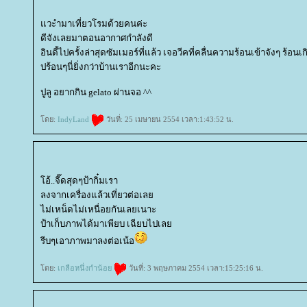
วะำมาเที่ยวโรมด้วยคนค่ะ
ดีจังเลยมาตอนอากาศกำลังดี
อินดี้ไปครั้งล่าสุดซัมเมอร์ที่แล้ว เจอวีคที่คลื่นความร้อนเข้าจังๆ ร้อน
ปร้อนๆนี่ยิ่งกว่าบ้านเราอีกนะคะ
ปูลู อยากกิน gelato ผ่านจอ ^^
ดย:
IndyLand
วันที่: 25 เมษายน 2554 เวลา:1:43:52 น.
อ้..จี๊ดสุดๆป้ากิ๋มเรา
ลงจากเครื่องแล้วเที่ยวต่อเล
ไม่เหน็ดไม่เหนื่อยกันเลยเนาะ
ป้าเก็บภาพได้มาเพียบ เฉียบไปเล
รีบๆเอาภาพมาลงต่อเน้อ
ดย:
เกลือหนึ่งกำน้อ
วันที่: 3 พฤษภาคม 2554 เวลา:15:25:16 น.