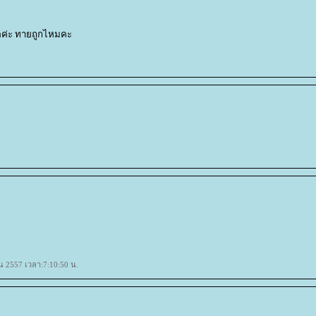
ฮิตค่ะ ทายถูกไหมคะ
ยน 2557 เวลา:7:10:50 น.