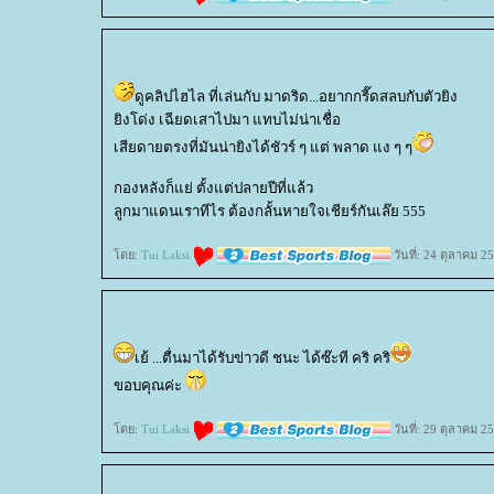
ดูคลิปไฮไล ที่เล่นกับ มาดริด...อยากกรี๊ดสลบกับตัวยิง
ิงโด่ง เฉียดเสาไปมา แทบไม่น่าเชื่อ
เสียดายตรงที่มันน่ายิงได้ชัวร์ ๆ แต่ พลาด แง ๆ ๆ
กองหลังก็แย่ ตั้งแต่ปลายปีที่แล้ว
ลูกมาแดนเราทีไร ต้องกลั้นหายใจเชียร์กันเล๊ย 555
ดย:
Tui Laksi
วันที่: 24 ตุลาคม 2
เย้ ...ตื่นมาได้รับข่าวดี ชนะ ได้ซ๊ะที คริ คริ
ขอบคุณค่ะ
ดย:
Tui Laksi
วันที่: 29 ตุลาคม 2