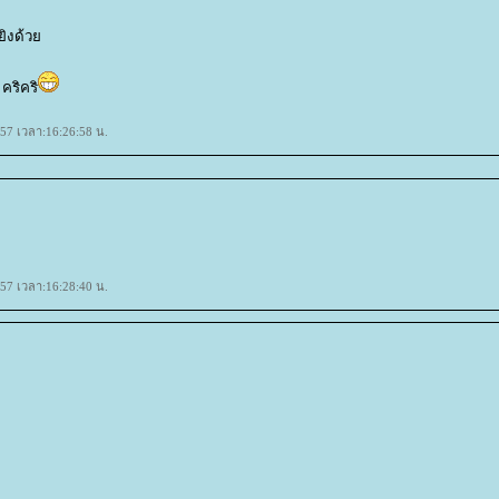
นยิงด้ว
 คริคริ
557 เวลา:16:26:58 น.
557 เวลา:16:28:40 น.