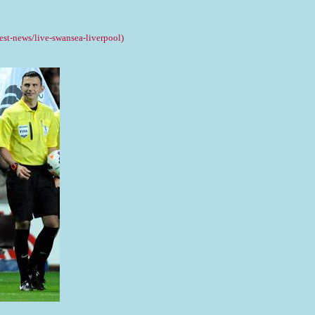
st-news/live-swansea-liverpool)