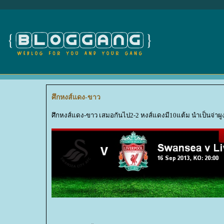
ศึกหงส์แดง-ขาว
ศึกหงส์แดง-ขาว เสมอกันไป2-2 หงส์แดงมี10แต้ม นำเป็นจ่าผู