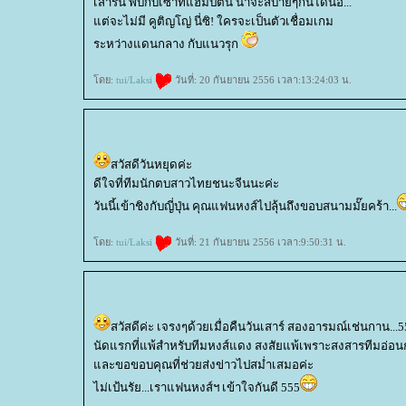
เสาร์นี้ พบกับเซาท์แฮมป์ตัน น่าจะสบายๆกันได้น๊อ...
ต่จะไม่มี คูติญโญ่ นี่ซิ! ใครจะเป็นตัวเชื่อมเกม
ระหว่างแดนกลาง กับแนวรุก
ดย:
tui/Laksi
วันที่: 20 กันยายน 2556 เวลา:13:24:03 น.
สวัสดีวันหยุดค่ะ
ดีใจที่ทีมนักตบสาวไทยชนะจีนนะค่ะ
วันนี้เข้าชิงกับญี่ปุ่น คุณแฟนหงส์ไปลุ้นถึงขอบสนามมั๊ยคร้า...
ดย:
tui/Laksi
วันที่: 21 กันยายน 2556 เวลา:9:50:31 น.
สวัสดีค่ะ เจรงๆด้วยเมื่อคืนวันเสาร์ สองอารมณ์เช่นกาน...
นัดแรกที่แพ้สำหรับทีมหงส์แดง สงสัยแพ้เพราะสงสารทีมอ่อนกว่
ละขอขอบคุณที่ช่วยส่งข่าวไปสม่ำเสมอค่ะ
ไม่เป้นรัย...เราแฟนหงส์ฯ เข้าใจกันดี 555