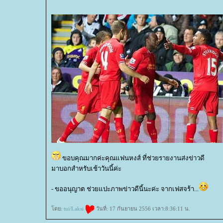
ขอบคุณมากค่ะคุณแฟนหงส์ ที่ช่วยรายงานส่งข่าวดี
มาบอกสำหรับเช้าวันนี้ค่ะ
- ขออนุญาต ช่วยแปะภาพข่าวดีนี้นะค่ะ จากเฟสจร้า...
ดย:
tui/Laksi
วันที่: 17 กันยายน 2556 เวลา:8:36:11 น.