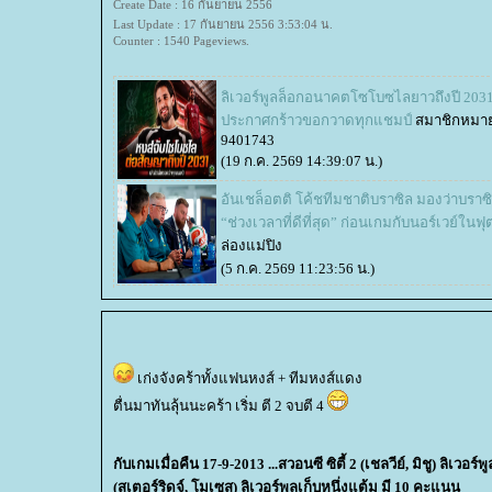
Create Date : 16 กันยายน 2556
Last Update : 17 กันยายน 2556 3:53:04 น.
Counter : 1540 Pageviews.
ลิเวอร์พูลล็อกอนาคตโซโบซไลยาวถึงปี 2031 
ประกาศกร้าวขอกวาดทุกแชมป์
สมาชิกหมา
9401743
(19 ก.ค. 2569 14:39:07 น.)
อันเชล็อตติ โค้ชทีมชาติบราซิล มองว่าบราซิ
“ช่วงเวลาที่ดีที่สุด” ก่อนเกมกับนอร์เวย์ใน
ล่องแม่ปิง
(5 ก.ค. 2569 11:23:56 น.)
เก่งจังคร้าทั้งแฟนหงส์ + ทีมหงส์แดง
ตื่นมาทันลุ้นนะคร้า เริ่ม ตี 2 จบตี 4
กับเกมเมื่อคืน 17-9-2013 ...สวอนซี ซิตี้ 2 (เชลวีย์, มิชู) ลิเวอร์พู
(สเตอร์ริดจ์, โมเซส) ลิเวอร์พูลเก็บหนึ่งแต้ม มี 10 คะแนน