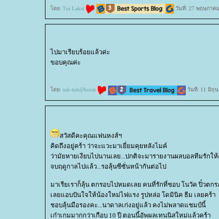
ดย:
Tui Laksi
วันที่: 27 พฤษภาคม
ไปมาเรียบร้อยแล้วค่ะ
ขอบคุณค่ะ
ดย:
tuk-tuk@korat
วันที่: 11 มิถ
สวัสดีคะคุณแฟนหงส์ฯ
คิดถึงอยู่คร้า ว่าจะแวะมาเยี่ยมคุยหลังไมค์
ว่ามัยหายเงียบไปนานเลย...ปกติจะมารายงานผลบอลทีมรักให
จบฤดูกาลไปแล้ว...รอลุ้นซีซั่นหน้ากันต่อไป
มาเรียเราก็ลุ้น ตกรอบไปหมดเลย คนที่รักที่ชอบ โนวัค ปิ๋วตกร
เลยแอบปันใจให้น้องใหม่ไฟแรง รูปหล่อ โดมินิค ธีม เลยคร้า
ชอบลุ้นมือรองคะ...นาดาลเก่งอยู่แล้ว คงไม่พลาดแชมป์นี้
เก๋าเกมมากกว่าเกือบ 10 ปี ตอนนี้อัพผลเทนนิสใหม่แล้วคร้า