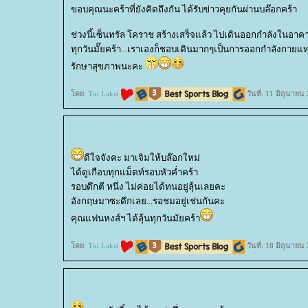
ขอบคุณนะคร้าที่ยังคิดถึงกัน ได้รับข่าวคุยกันผ่านบล๊อกคร้า
ช่วงนี้เซ็นทรัล โคราช สร้างเสร็จแล้ว ไปเดินออกกำลังในอาค
ทุกวันมั๊ยคร้า...เราเองก็ชอบเดินมากๆเป็นการออกกำลังกายแท
รักษาสุขภาพนะคะ
ดย:
Tui Laksi
วันที่: 11 มิถุนาย
ดีใจจังคะ มาเจิมให้บล๊อกใหม่
ได้ดูเกือบทุกแม็ตท์รอบหัวค่ำคร้า
รอบดึกตี หนึ่ง ไม่ค่อยได้ทนอยู่ลุ้นเลยคะ
อังกฤษมาซะดึกเลย...รอชมอยู่เช่นกันคะ
คุณแฟนหงส์ฯ ได้ลุ้นทุกวันมัยคร้า
ดย:
Tui Laksi
วันที่: 18 มิถุนาย