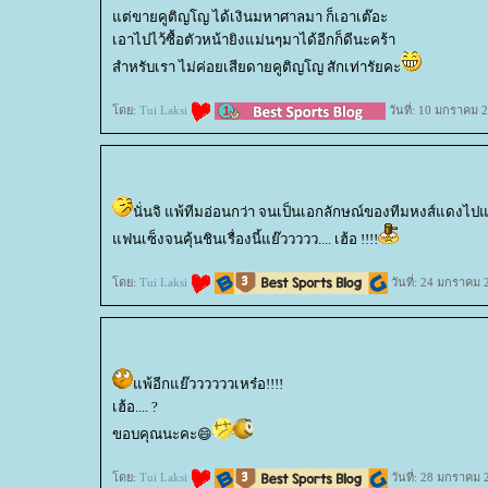
ต่ขายคูติญโญ ได้เงินมหาศาลมา ก็เอาเต๊อะ
เอาไปไว้ซื้อตัวหน้ายิงแม่นๆมาได้อีกก็ดีนะคร้า
สำหรับเรา ไม่ค่อยเสียดายคูติญโญ สักเท่ารัยคะ
ดย:
Tui Laksi
วันที่: 10 มกราคม 
นั่นจิ แพ้ทีมอ่อนกว่า จนเป็นเอกลักษณ์ของทีมหงส์แดงไปแ
ฟนเซ็งจนคุ้นชินเรื่องนี้แย๊ววววว.... เฮ้อ !!!!
ดย:
Tui Laksi
วันที่: 24 มกราคม 
พ้อีกแย๊ววววววเหร๋อ!!!!
เฮ้อ.... ?
ขอบคุณนะคะ😄
ดย:
Tui Laksi
วันที่: 28 มกราคม 