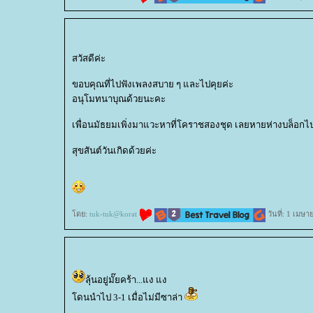
สวัสดีค่ะ
ขอบคุณที่ไปฟังเพลงสบาย ๆ และไปคุยค่ะ
อนุโมทนาบุณด้วยนะคะ
เพื่อนมัธยมเพิ่งมาแวะหาที่โคราชสองชุด เลยหายห่างบล็อกไ
สุขสันต์วันเกิดด้วยค่ะ
ดย:
tuk-tuk@korat
วันที่: 1 เมษ
ลุ้นอยู่มั๊ยคร้า...แง แง
ดนนำไป 3-1 เมื่อไม่มีซาล่า