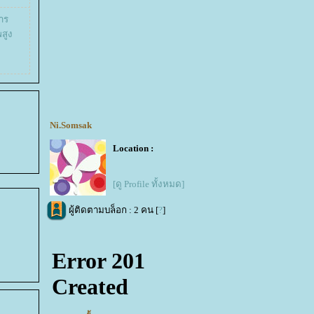
าร
สูง
Ni.Somsak
Location :
[ดู Profile ทั้งหมด]
ผู้ติดตามบล็อก : 2 คน [
?
]