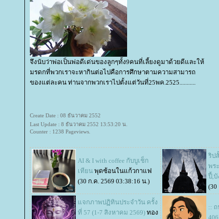
จึงนับว่าพ่อเป็นพ่อดีเด่นของลูกๆทั้ง9คนที่เลี้ยงดูมาด้วยดีและให้
มรดกที่พวกเราจะหากินต่อไปคือการศึกษาตามความสามารถ
ของแต่ละคน ท่านจากพวกเราไปตั้งแต่วันที่25พค.2525...........
Create Date : 08 ธันวาคม 2552
Last Update : 8 ธันวาคม 2552 13:53:20 น.
Counter : 1238 Pageviews.
ริป
AI & I with coffee กับบูเช็ก
พระ
เทียน
พุดซ้อนในแก้วกาแฟ
ปี้,
(30 ก.ค. 2569 03:38:16 น.)
(30
จกภาพปฏิทินประจำวัน ครั้ง
:: 
ที่ 57 (1-7 สิงหาคม 2569)
ทอง
406 