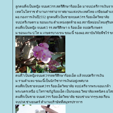
ลูกคนที่4เป็นหญิง จบมศ.5รร.สตรีศึกษาร้อยเอ็ด มาจบป.ตรีการเงินจา
เทคโนโคราช ทำงานการท่าอากาศยานแห่งประเทศไทย เกษียณตำแห
ผอ.กองการเงินปี2552 ลูกคนที่5เป็นชายจบมศ.5รร.ร้อยเอ็ดวิทยาลั
จบป.ตรีเกษตร ม.ขอนแก่น ตำแหน่งสุดท้าย ผอ.สถานีหม่อนไหมสุรินท
คนที่6เป็นหญิง จบมศ.5 รร.สตรีศึกษา จ.ร้อยเอ็ด จบปตรีเกษตร
ม.ขอนแก่น ป.โท ม.เกษตรบางเขน ขณะนี้ รองผอ.สถาบันวิจัยพืชไร่ ข
คนที่7เป็นหญิงจบมศ.5รรสตรีศึกษาร้อยเอ็ด แล้วจบปตรีการเงิน
ม.รามคำแหง ขณะนี้เป็นนักวิชาการเงิน6อยู่เทศบาล
คนที่8เป็นชายจบมศ.5รร.ร้อยเอ็ดวิทยาลัย จบป.ตรีจากพระจอมเกล้า
พระนครเหนือ ป.โทราชภัฎร้อยเอ็ด เป็นรองผอ.วิทยาลัยเทคนิคจ.ยโส
คนที่9เป็นชาย จบมศ.3รร.ร้อยเอ็ดวิทยาลัย ชอบช่างมากๆๆเลยเรียน
จบปวส.ช่างยนตร์ ทำงานบริาษัทที่สมุทรปราการ