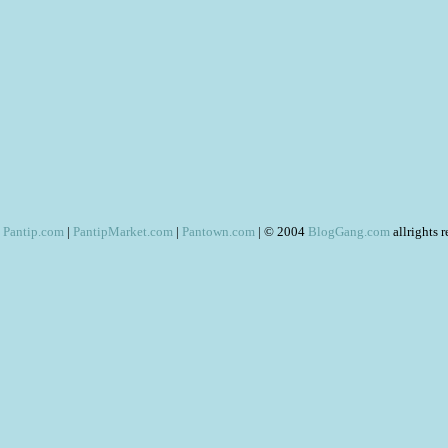
Pantip.com
|
PantipMarket.com
|
Pantown.com
| © 2004
BlogGang.com
allrights 