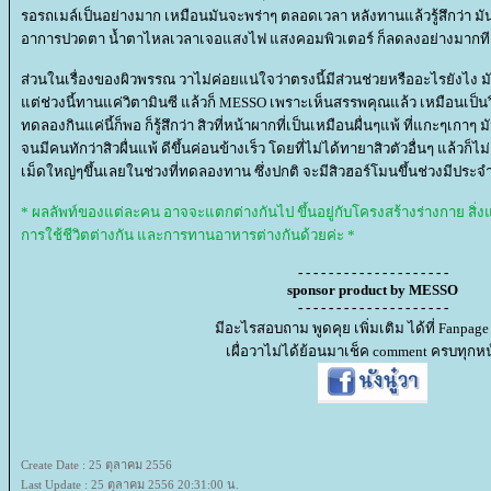
รอรถเมล์เป็นอย่างมาก เหมือนมันจะพร่าๆ ตลอดเวลา หลังทานแล้วรู้สึกว่า มั
อาการปวดตา น้ำตาไหลเวลาเจอแสงไฟ แสงคอมพิวเตอร์ ก็ลดลงอย่างมากที
ส่วนในเรื่องของผิวพรรณ วาไม่ค่อยแน่ใจว่าตรงนี้มีส่วนช่วยหรืออะไรยังไง ม
ต่ช่วงนี้ทานแค่วิตามินซี แล้วก็ MESSO เพราะเห็นสรรพคุณแล้ว เหมือนเป็น
ทดลองกินแค่นี้ก็พอ ก็รู้สึกว่า สิวที่หน้าผากที่เป็นเหมือนผื่นๆแพ้ ที่แกะๆเกา
จนมีคนทักว่าสิวผื่นแพ้ ดีขึ้นค่อนข้างเร็ว โดยที่ไม่ได้ทายาสิวตัวอื่นๆ แล้วก็ไม
เม็ดใหญ่ๆขึ้นเลยในช่วงที่ทดลองทาน ซึ่งปกติ จะมีสิวฮอร์โมนขึ้นช่วงมีประจำเด
* ผลลัพท์ของแต่ละคน อาจจะแตกต่างกันไป ขึ้นอยู่กับโครงสร้างร่างกาย สิ่
การใช้ชีวิตต่างกัน และการทานอาหารต่างกันด้วยค่ะ *
- - - - - - - - - - - - - - - - - - - -
sponsor product by MESSO
- - - - - - - - - - - - - - - - - - - -
มีอะไรสอบถาม พูดคุย เพิ่มเติม ได้ที่ Fanpa
เผื่อวาไม่ได้ย้อนมาเช็ค comment ครบทุกหน
Create Date : 25 ตุลาคม 2556
Last Update : 25 ตุลาคม 2556 20:31:00 น.