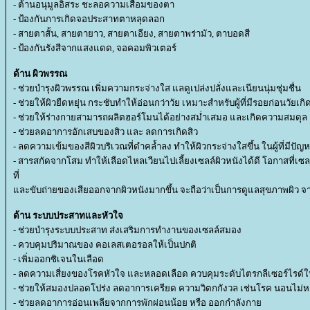
- ต้านอนุมูลอิสระ ชะลอความเสื่อมของตา
- ป้องกันการเกิดจอประสาทตาหลุดลอก
- สายตาสั้น, สายตายาว, สายตาเอียง, สายตาพร่ามัว, ตาบอดสี
- ป้องกันรังสีจากแสงแดด, จอคอมพิวเตอร์
ด้าน ผิวพรรณ
- ช่วยบำรุงผิวพรรณ เพิ่มความกระจ่างใส แลดูเปล่งปลั่งและเนียนนุ่มชุ่มชื่น
- ช่วยให้ผิวยืดหยุ่น กระชับทำให้อ่อนกว่าวัย เหมาะสำหรับผู้ที่มีรอยก่อนวัยเกิด
- ช่วยให้ร่างกายสามารถผลิตฮอร์โมนได้อย่างสม่ำเสมอ และเกิดความสมดุล
- ช่วยลดอาการอักเสบของสิว และ ลดการเกิดสิว
- ลดความเข้มของสีผิวบริเวณที่ดำคล้ำลง ทำให้ผิวกระจ่างใสขึ้น ในผู้ที่มีปัญห
- สารสกัดจากโสม ทำให้เลือดไหลเวียนไปเลี้ยงเซลล์ผิวหนังได้ดี โอกาสที่เซ
ที่
ละขับถ่ายของเสียออกจากผิวหนังมากขึ้น จะถือว่าเป็นการดูแลสุขภาพผิว จ
ด้าน ระบบประสาทและหัวใจ
- ช่วยบำรุงระบบประสาท ส่งเสริมการทำงานของเซลล์สมอง
- ควบคุมปริมาณของ คอเลสเตอรอลให้เป็นปกติ
- เพิ่มออกซิเจนในเลือด
- ลดความเสี่ยงของโรคหัวใจ และหลอดเลือด ควบคุมระดับไตรกลีเซอร์ไรด์ให
- ช่วยให้สมองปลอดโปร่ง ลดอาการเครียด ความวิตกกังวล เช่นโรค นอนไม่หล
- ช่วยลดอาการอ่อนเพลียจากการพักผ่อนน้อย หรือ ออกกำลังกา