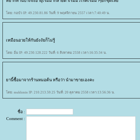
หยากทานบ้างจังอายุเริ่มมากสายตาเริ่มมัวโรคเริ่มมาๆยกชุดเล
ดย: กอบัว IP: 49.230.81.86 วันที่: 9 พฤศจิกายน 2557 เวลา:7:40:49 น.
เหมือนอวยให้กันยังงัยก็ไม่รู้
ดย: อิ่ม IP: 49.230.128.222 วันที่: 6 สิงหาคม 2558 เวลา:16:35:34 น.
านี้ซื้อมาจากร้านหมอต้น หรือว่า นำมาขายเองคะ
ดย: mukkmin IP: 210.213.59.25 วันที่: 20 ตุลาคม 2558 เวลา:13:56:36 น.
ชื่อ :
Comment :