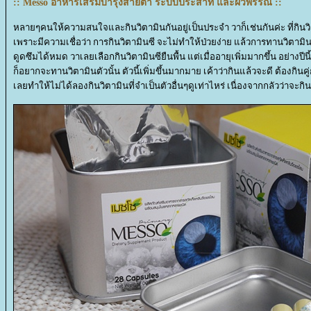
:: Messo อาหารเสริมบำรุงสายตา ระบบประสาท และผิวพรรณ ::
หลายๆคนให้ความสนใจและกินวิตามินกันอยู่เป็นประจำ วาก็เช่นกันค่ะ ที่กินว
เพราะมีความเชื่อว่า การกินวิตามินซี จะไม่ทำให้ป่วยง่าย แล้วการทานวิตามินซ
ดูดซึมได้หมด วาเลยเลือกกินวิตามินซียืนพื้น แต่เมื่ออายุเพิ่มมากขึ้น อย่างปีนี
ก็อยากจะทานวิตามินตัวนั้น ตัวนี้เพิ่มขึ้นมากมาย เค้าว่ากินแล้วจะดี ต้องกินคู่กั
เลยทำให้ไม่ได้ลองกินวิตามินที่จำเป็นตัวอื่นๆดูเท่าไหร่ เนื่องจากกลัวว่าจะกิ