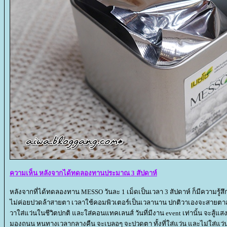
ความเห็น หลังจากได้ทดลองทานประมาณ 3 สัปดาห์
หลังจากที่ได้ทดลองทาน MESSO วันละ 1 เม็ดเป็นเวลา 3 สัปดาห์ ก็มีความรู้สึก
ไม่ค่อยปวดล้าสายตา เวลาใช้คอมพิวเตอร์เป็นเวลานาน ปกติวาเองจะสายตาส
วาใส่แว่นในชีวิตปกติ และใส่คอนแทคเลนส์ วันที่มีงาน event เท่านั้น จะสู้แ
มองถนน หนทางเวลากลางคืน จะเบลอๆ จะปวดตา ทั้งที่ใส่แว่น และไม่ใส่แว่