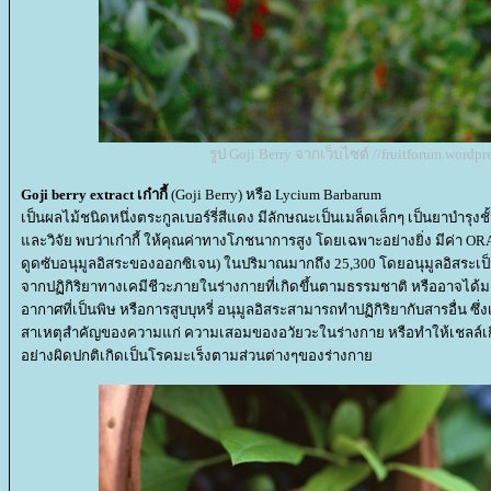
รูป Goji Berry จากเว็บไซต์ //fruitforum.wordpr
Goji berry extract
เก๋ากี้
(Goji Berry) หรือ Lycium Barbarum
เป็นผลไม้ชนิดหนึ่งตระกูลเบอร์รี่สีแดง มีลักษณะเป็นเมล็ดเล็กๆ เป็นยาบำรุงช
ละวิจัย พบว่าเก๋ากี้ ให้คุณค่าทางโภชนาการสูง โดยเฉพาะอย่างยิ่ง มีค่า
ดูดซับอนุมูลอิสระของออกซิเจน) ในปริมาณมากถึง 25,300 โดยอนุมูลอิสระเป็น
จากปฏิกิริยาทางเคมีชีวะภายในร่างกายที่เกิดขึ้นตามธรรมชาติ หรืออาจได
อากาศที่เป็นพิษ หรือการสูบบุหรี่ อนุมูลอิสระสามารถทำปฏิกิริยากับสารอื่น ซึ่ง
สาเหตุสำคัญของความแก่ ความเสอมของอวัยวะในร่างกาย หรือทำให้เชลล์เก
อย่างผิดปกติเกิดเป็นโรคมะเร็งตามส่วนต่างๆของร่างกา