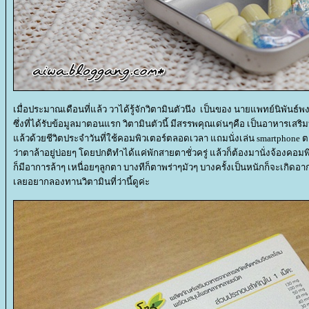
เมื่อประมาณเดือนที่แล้ว วาได้รู้จักวิตามินตัวนึง เป็นของ นายแพทย์นิพันธ์
ซึ่งที่ได้รับข้อมูลมาตอนแรก วิตามินตัวนี้ มีสรรพคุณเด่นๆคือ เป็นอาหารเ
ล้วด้วยชีวิตประจำวันที่ใช้คอมพิวเตอร์ตลอดเวลา แถมนั่งเล่น smartphone ตล
ว่าตาล้าอยู่บ่อยๆ โดยปกติทำได้แค่พักสายตาชั่วครู่ แล้วก็ต้องมานั่งจ้องคอม
ก็มีอาการล้าๆ เหนื่อยๆลูกตา บางทีก็ตาพร่าๆมัวๆ บางครั้งเป็นหนักก็จะเกิด
เลยอยากลองทานวิตามินที่ว่านี้ดูค่ะ