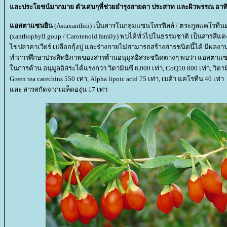
ละประโยชน์มากมาย ตัวเด่นๆที่ช่วยยำรุงสายตา ประสาท และผิวพรรณ อาทิ
อสตาแซนธิน
(Astaxanthin) เป็นสารในกลุ่มแซนโทรฟิลล์ / ตระกูลแคโรทีน
(xanthophyIl goup / Carotenoid family) พบได้ทั่วไปในธรรมชาติ เป็นสารส
ไข่ปลาคาเวียร์ เปลือกกุ้งปู และร่างกายไม่สามารถสร้างสารชนิดนี้ได้ มีผลงา
ทำการศึกษาประสิทธิภาพของสารต้านอนุมูลอิสระชนิดตางๆ พบว่า แอสตาแ
นการต้าน อนุมูลอิสระได้แรงกว่า วิตามินซี 6,000 เท่า, CoQ10 800 เท่า, วิตามิ
Green tea catechins 550 เท่า, AIpha lipoic acid 75 เท่า, เบต้า แคโรทีน 40 เท่า
ละ สารสกัดจากเมล็ดองุ่น 17 เท่า