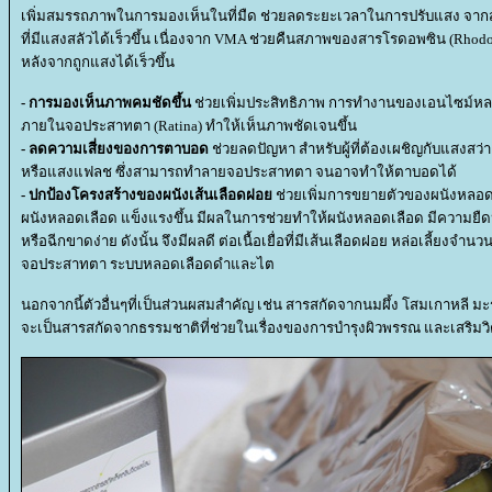
เพิ่มสมรรถภาพในการมองเห็นในที่มืด ช่วยลดระยะเวลาในการปรับแสง จากสว่า
ที่มีแสงสลัวได้เร็วขึ้น เนื่องจาก VMA ช่วยคืนสภาพของสารโรดอพซิน (Rhod
หลังจากถูกแสงได้เร็วขึ้น
- การมองเห็นภาพคมชัดขึ้น
ช่วยเพิ่มประสิทธิภาพ การทำงานของเอนไซม์หลายต
ภายในจอประสาทตา (Ratina) ทำให้เห็นภาพชัดเจนขึ้น
- ลดความเสี่ยงของการตาบอด
ช่วยลดปัญหา สำหรับผู้ที่ต้องเผชิญกับแสงสว่
หรือแสงแฟลช ซึ่งสามารถทำลายจอประสาทตา จนอาจทำให้ตาบอดได้
- ปกป้องโครงสร้างของผนังเส้นเลือดฝอ
ช่วยเพิ่มการขยายตัวของผนังหลอด
ผนังหลอดเลือด แข็งแรงขึ้น มีผลในการช่วยทำให้ผนังหลอดเลือด มีความยืดหย
หรือฉีกขาดง่าย ดังนั้น จึงมีผลดี ต่อเนื้อเยื่อที่มีเส้นเลือดฝอย หล่อเลี้ยงจำน
จอประสาทตา ระบบหลอดเลือดดำและไต
นอกจากนี้ตัวอื่นๆที่เป็นส่วนผสมสำคัญ เช่น สารสกัดจากนมผึ้ง โสมเกาหลี มะ
จะเป็นสารสกัดจากธรรมชาติที่ช่วยในเรื่องของการบำรุงผิวพรรณ และเสริม