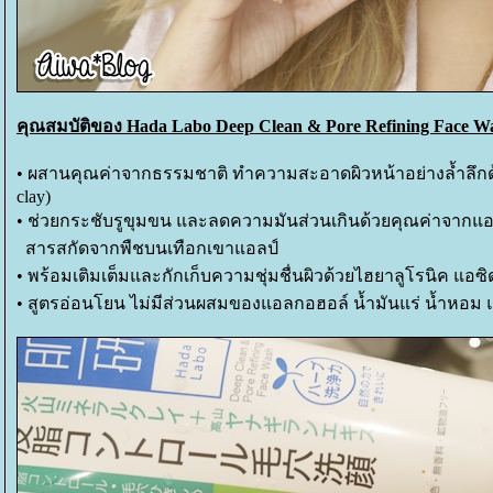
คุณสมบัติของ Hada Labo Deep Clean & Pore Refining Face W
• ผสานคุณค่าจากธรรมชาติ ทำความสะอาดผิวหน้าอย่างล้ำลึกด้ว
clay)
• ช่วยกระชับรูขุมขน และลดความมันส่วนเกินด้วยคุณค่าจากแอลป์
สารสกัดจากพืชบนเทือกเขาแอลป์
• พร้อมเติมเต็มและกักเก็บความชุ่มชื่นผิวด้วยไฮยาลูโรนิค แอซ
• สูตรอ่อนโยน ไม่มีส่วนผสมของแอลกอฮอล์ น้ำมันแร่ น้ำหอม 