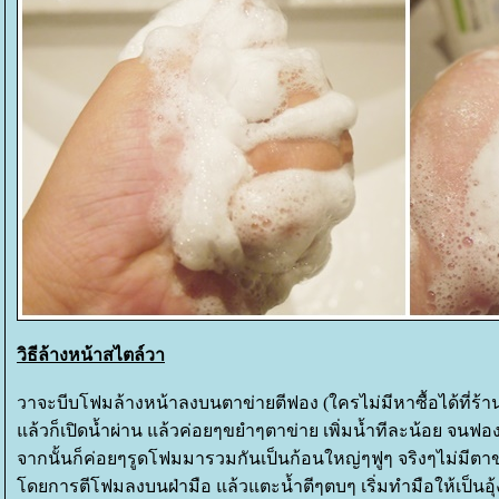
วิธีล้างหน้าสไตล์วา
วาจะบีบโฟมล้างหน้าลงบนตาข่ายตีฟอง (ใครไม่มีหาซื้อได้ที่ร้าน
ล้วก็เปิดน้ำผ่าน แล้วค่อยๆขยำๆตาข่าย เพิ่มน้ำทีละน้อย จนฟอง
จากนั้นก็ค่อยๆรูดโฟมมารวมกันเป็นก้อนใหญ่ๆฟูๆ จริงๆไม่มีตา
ดยการตีโฟมลงบนฝ่ามือ แล้วแตะน้ำตีๆตบๆ เริ่มทำมือให้เป็นอุ