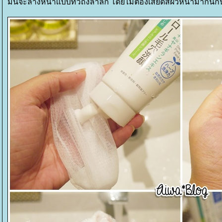
มันจะล้างหน้าแบบทั่วถึงล้ำลึก โดยไม่ต้องเสียดสีผิวหน้ามากนักน