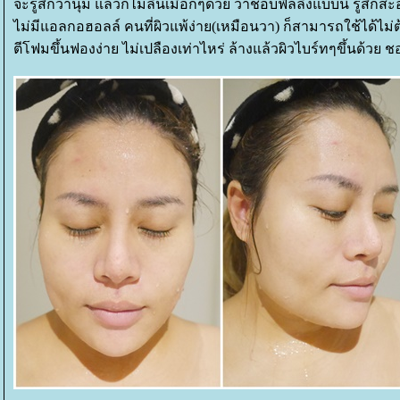
จะรู้สึกว่านุ่ม แล้วก็ไม่ลื่นเมือกๆด้วย วาชอบฟิลลิ่งแบบนี้ รู้สึก
ไม่มีแอลกอฮอลล์
คนที่ผิวแพ้ง่าย(เหมือนวา) ก็สามารถใช้ได้ไม
ตีโฟมขึ้นฟองง่าย ไม่เปลืองเท่าไหร่ ล้างแล้วผิวไบร์ทๆขึ้นด้วย ช