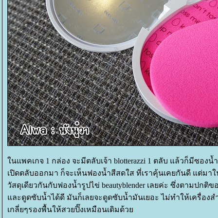
นแพคเกจ 1 กล่อง จะมีตลับเจ้า blotterazzi 1 ตลับ แล้วก็มีซอ
เปิดตลับออกมา ก็จะเห็นฟองน้ำสีสดใส ที่เราคุ้นเคยกันดี แต่มา
วัสดุเดียวกันกับฟองน้ำรูปไข่ beautyblender เลยค่ะ ซึ่งตามปกติ
ละดูดซับน้ำได้ดี
มันก็เลยจะดูดซับน้ำมันเยอะ ไม่ทำให้เครื่อ
เกลี่ยๆรองพื้นให้สวยปิ๊งเหมือนเดิมด้ว