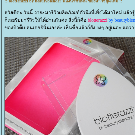
:: blotterazzi by beautyblender ฟองน้ำซับมัน ของสาวๆยุคใหม่ ::
สวัสดีค่ะ วันนี้ วาจะมารีวิวผลิตภัณฑ์ตัวนึงที่เพิ่งได้มาใหม่ แล้ว
ก็เลยรีบมารีวิวให้ได้อ่านกันค่ะ สิ่งนี้ก็คือ
blotterazzi
by beautyble
ของ
บิวตี้เบลนเดอร์นั่นเองค่ะ เห็นชื่อแล้วก็ยัง งงๆ อยู่เนอะ แต่