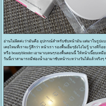
อ่านไม่ผิดค่ะว่ามันคือ อุปกรณ์สำหรับซับหน้ามัน แต่มาในรูป
เคยไหมที่เราจะรู้สึกว่า
หน้าเรา รองพื้นเยิ้มๆยังไงไม่รู้ บางที
หรือ beautyblender
เอามาเบลนๆรองพื้นตอนนี้ ให้หน้าเนี๊ยบเหม
วันนี้เราสามารถมีฟองน้ำเอามาซับหน้าระหว่างวันได้แล้วจริงๆ ซ