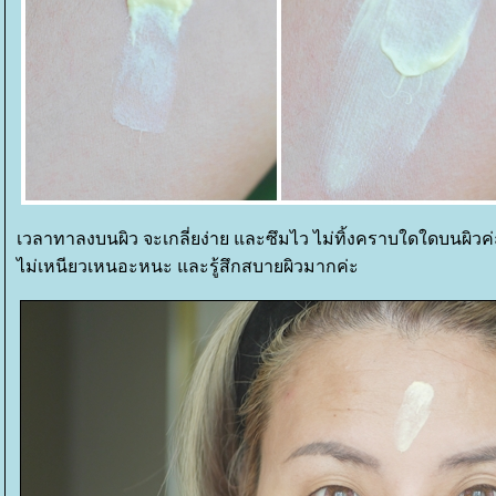
เวลาทาลงบนผิว จะเกลี่ยง่าย และซึมไว ไม่ทิ้งคราบใดใดบนผิวค่ะ ผ
ไม่เหนียวเหนอะหนะ และรู้สึกสบายผิวมากค่ะ