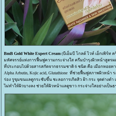
BmB Gold White Expert Cream
(บีเอ็มบี โกลด์ ไวท์ เอ็กเพิร์ท ค
มหัศจรรย์แห่งการฟื้นฟูความกระจ่างใส ครีมบำรุงผิวหน้าสูตรผ
ที่ประกอบไปด้วยสารสกัดจากธรรมชาติ 6 ชนิด คือ เมือกหอยท
Alpha Arbutin, Kojic acid, Glutathione ที่ช่วยฟื้นฟูสภาพผิวหน้
ร่อง รูขุมขนแลดูกระชับขึ้น ชะลอการเกิดสิว ฝ้า กระ จุดด่างดำ เ
ไม่ทำให้ผิวบางลง ช่วยให้ผิวหน้าแลดูขาว กระจ่างใสอย่างเป็น