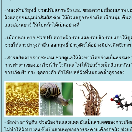
- ทองคำบริสุทธิ์ ช่วยปรับสภาพผิว และ ชลอความเสื่อมสภาพขอ
ผิวแลดูอ่อนนุ่มน่าสัมผัส ช่วยให้ผิวแลดูกระจ่างใส เนียนนุ่ม คืนค
ละอ่อนเยาว์ ให้ใบหน้าได้เป็นอย่างดี
- เมือกหอยทาก ช่วยปรับสภาพผิว รอยแผล รอยสิว รอยแดงให้ด
ช่วยให้สารบำรุงตัวอื่น ออกฤทธิ์ บำรุงผิวได้อย่างมีประสิทธิภาพ
- สารสกัดจากรากชะเอม ช่วยดูแลให้ผิวขาวใสอย่างเป็นธรรมชาต
การทำงานของเอนไซน์ ไทโรสิเนส ไม่ให้ไปสร้างเม็ดสีเมลานิน 
การเกิด ฝ้า กระ จุดด่างดำ ทำให้เซลล์ผิวที่หมองคล้ำดูจางลง
- อัลฟ่า อาร์บูติน ช่วยป้องกันแสงแดด อันเป็นสาเหตของการเกิด
ไม่ทำให้ผิวบางลง ซึ่งเป็นสาเหตุของการระคายเคืองต่อผิว ช่วยบำร