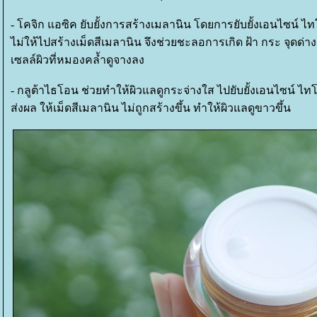
- โคจิก แอซิค ยับยั้งการสร้างเมลานิน โดยการยับยั้งเอนไซน์ ไ
ไม่ให้ไปสร้างเม็ดสีเมลานิน จึงช่วยชะลอการเกิด ฝ้า กระ จุดด่า
เซลล์ผิวที่หมองคล้ำดูจางลง
- กลูต้าไธโอน ช่วยทำให้ผิวแลดูกระจ่างใส ไปยับยั้งเอนไซน์ ไท
ส่งผล ให้เม็ดสีเมลานิน ไม่ถูกสร้างขึ้น ทำให้ผิวแลดูขาวขึ้น