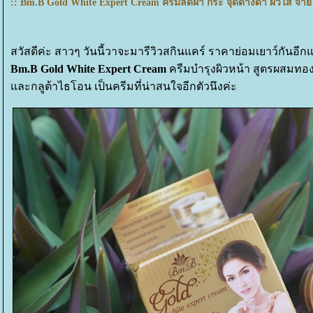
:: Bm.B Gold White Expert Cream ครีมลดฝ้า กระ จุดด่างดำ ผิวใส จ่าย
สวัสดีค่ะ สาวๆ วันนี้วาจะมารีวิวสกินแคร์ ราคาย่อมเยาว์กันอีกแล้
Bm.B Gold White Expert Cream
ครีมบำรุงผิวหน้า สูตรผสมท
ละกลูต้าไธโอน
เป็นครีมที่น่าสนใจอีกตัวนึงค่ะ