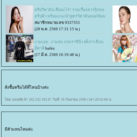
ดริปวิตามิน คืออะไร? รวมเรื่องควรรู้ก่อน
ดริปผิว พร้อมแนะนำสูตรวิตามินยอดนิยม
สมาชิกหมายเลข 9337353
(28 พ.ค. 2569 17:31:15 น.)
งามเอย...งามสม บรมราชินี เสด็จฯ​ เยือน
อิตาลี
haiku
(17 มี.ค. 2569 16:19:48 น.)
สั่งซื้อครีมได้ที่ไหนบ้างค่ะ
ดย: มนฤทัย IP: 182.232.105.67 วันที่: 18 กันยายน 2560 เวลา:20:02:00 น.
มีตัวแทนไหมค่ะ