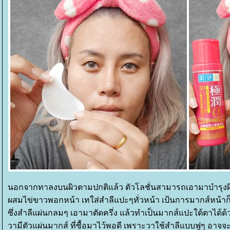
นอกจากทาลงบนผิวตามปกติแล้ว ตัวโลชั่นสามารถเอามาบำรุงผ
ผสมไข่ขาวพอกหน้า เทใส่สำลีแปะๆทั่วหน้า เป้นการมากส์หน้าก็
ซึ่งสำลีแผ่นกลมๆ เอามาตัดครึ่ง แล้วทำเป็นมากส์แปะใต้ตาได้ด้ว
วามีตัวแผ่นมากส์ ที่ซื้อมาไว้พอดี เพราะวาใช้สำลีแบบฟูๆ อาจจ