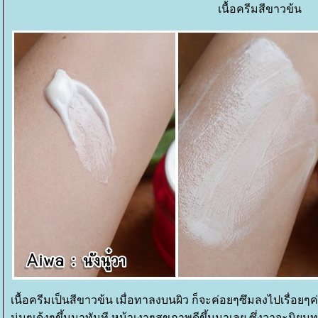
เนื้อครีมสีขาวข้น
เนื้อครีมเป็นสีขาวข้น เมื่อทาลงบนผิว ก็จะค่อยๆซึมลงไปเรื่อยๆค่ะ
นุ่มๆเด้งๆขึ้นมาทันที หน้าเงาๆสุขภาพดีขึ้นมาเลย ซึ่งวาจะน