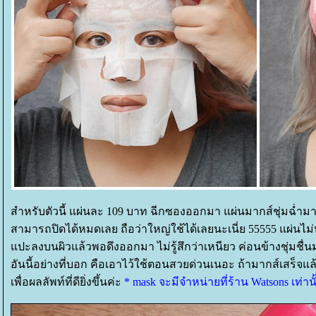
สำหรับตัวนี้ แผ่นละ 109 บาท ฉีกซองออกมา แผ่นมากส์ชุ่มฉ่ำ
สามารถปิดได้หมดเลย ถือว่าใหญ่ใช้ได้เลยนะเนี่ย 55555 แผ่นไม่
ปะลงบนผิวแล้วพอดึงออกมา ไม่รู้สึกว่าเหนียว ค่อนข้างชุ่มชื่น
อันนี้อย่างที่บอก คือเอาไว้ใช้ตอนสวยด่วนเนอะ ถ้ามากส์เสร็จ
เพื่อผลลัพท์ที่ดียิ่งขึ้นค่ะ
* mask จะมีจำหน่ายที่ร้าน Watsons เท่า