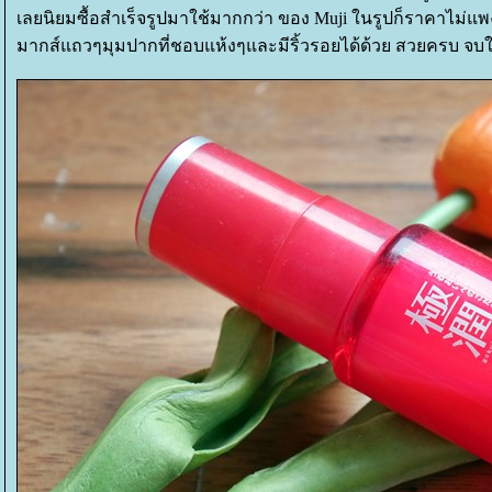
เลยนิยมซื้อสำเร็จรูปมาใช้มากกว่า ของ Muji ในรูปก็ราคาไม่แพ
มากส์แถวๆมุมปากที่ชอบแห้งๆและมีริ้วรอยได้ด้วย สวยครบ จบ