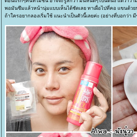
ตอนแรกๆคนที่ไม่ชิน อาจจะรู้สึกว่า มันหนืดๆไปนิดนึง แต่วาว่ามันด
พอมันซึมแล้วหน้านุ่มแบบเห็นได้ชัดเลย ทาเผื่อไปที่คอ แขนด้วยน
ถ้าใครอยากลองเริ่มใช้ แนะนำเป็นตัวนี้เลยค่ะ (อย่างที่บอกว่า 