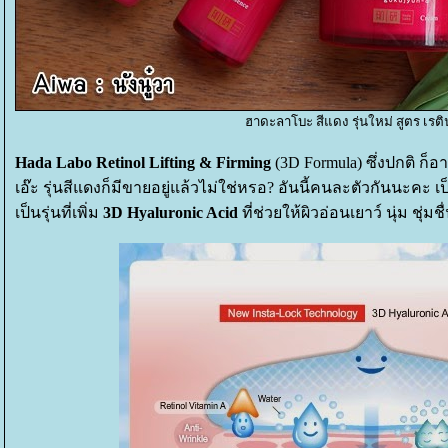
ฮาดะลาโบะ สีแดง รุ่นใหม่ สูตร เรต
Hada Labo Retinol Lifting & Firming
(3D Formula) ซึ่งปกติ ก็
เอ๊ะ รุ่นสีแดงก็มีขายอยู่แล้วไม่ใช่หรอ? อันนี้คนละตัวกันนะคะ เป
เป็นรุ่นที่เพิ่ม
3D Hyaluronic Acid
ที่ช่วยให้ผิวอ่อนเยาว์ นุ่ม ชุ่มชื