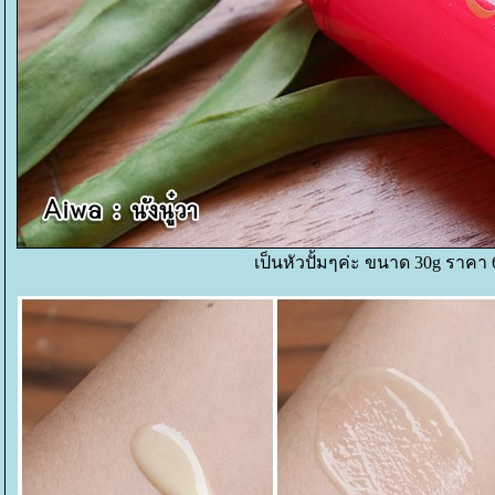
เป็นหัวปั้มๆค่ะ ขนาด 30g ราคา