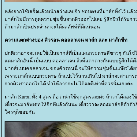
หลังจากใช้เสร็จแล้วหน้าสว่างเลยจ้า ชอบตรงที่มาส์กทิ้งไว้ แล้วมั
มาส์กไม่มีการดูดความชุ่มชื้นจากผิวออกไปเลย รู้สึกผิวได้รับการบ
ถ้ามาส์กเป็นประจำน่าจะได้ผลลัพท์ที่ดีแน่นอน
ความแตกต่างของ คิวรอน คอลลาเจน มาส์ก และ มาส์กชีท
ปกติเราอาจจะเคยใช้เป็นมากส์ที่เป็นแผ่นกระดาษสีขาวๆ กันใช
ต่มาส์กอันนี้ เป็นแบบ คอลลาเจน สิ่งที่แตกต่างกันแบบรู้สึกได้ค
มากส์แบบคอลลาเจน ของคิวรอนนี้ จะให้ความชุ่มชื่นแก่ผิวได้
เพราะมาส์กแบบกระดาษ ถ้าแปะไว้นานเกินไป มาส์กจะสามารถด
จากผิวเราออกไปได้ ทำให้อาจจะไม่ได้ผลดีเท่าที่ควรนั่นเองค่ะ
มาส์ก Kuron ทั้ง 4 สูตร ถือว่าน่าใช้ทุกสูตรเลยค่ะ ถ้าวาได้ลอง
เดี๋ยวจะมาอัพเดทให้อีกทีแล้วกันนะ เดี๋ยววาจะลองมาส์กสีดำตัวฮ
ครๆก็ชอบกัน