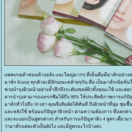
พคเกจเค้าค่อนข้างอลัง และใหญ่มากๆ ที่เห็นคือมีมาส์กอย่าง
มาส์ก Kuron ทุกตัวจะมีลักษณะคล้ายๆกัน คือ เป็น
มาส์กเข้มข้
ช่วยบำรุงผิวหน้าอย่างล้ำลึกถึงระดับเซลล์ผิวทั้งขณะใช้ และต่อเ
สารบำรุงสามารถแทรกซึมได้ถึง 98% ให้ประสิทธิภาพการแก้ปั
มาส์กทั่วไปถึง 10 เท่า คุณจึงสัมผัสได้ทันที ถึงผิวหน้าที่นุ่ม ชุ่มชื
ละหลังใช้ พร้อมแก้ปัญหาผิวหน้า ตามความต้องการ ที่แตกต่
ละจะแยกเป็นสูตรต่างๆ สำหรับการแก้ปัญหาผิว 4 สูตร เดี๋ยวมาด
ว่ามาส์กแต่ละตัวเป็นยังไง และมีสูตรอะไรบ้างค่ะ