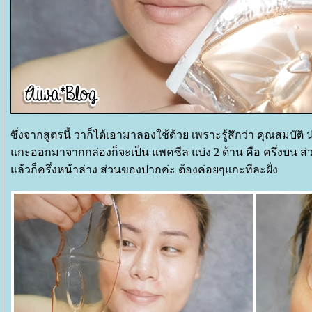
ซึ่งจากสูตรนี้ วาก็ได้เอามาลองใช้ด้วย เพราะรู้สึกว่า คุณสมบัต
กะออกมาจากกล่องก็จะเป็น แพคซีล แบ่ง 2 ด้าน คือ ครึ่งบน 
ล้วก็ครึ่งหน้าล่าง ส่วนของปากค่ะ ต้องค่อยๆแกะทีละฝั่ง