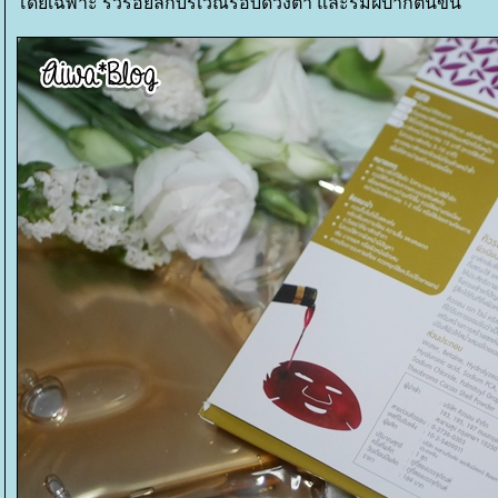
ดยเฉพาะ ริ้วรอยลึกบริเวณรอบดวงตา และริมฝีปากตื้นขึ้น