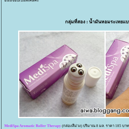
อันนี้ชอบเป็นพิเศษค่ะ
กลุ่มที่สอง : น้ำมันหอมระเหยแบบ
MediSpa Aromatic Roller Therapy
(กล่องสีม่วง) ปริมาณ 8 มล. ราคา 185 บาท