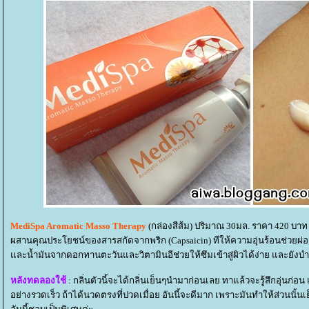
MediSpa Aromatic Masso Therapy
(กล่องสีส้ม) ปริมาณ 30มล. ราคา 420 บาท
ผสานคุณประโยชน์ของสารสกัดจากพริก (Capsaicin) ทีให้ความอุ่นร้อนช่วยผ่อ
ละน้ำมันจากดอกทานตะวันและวิตามินอีช่วยให้ซึมเข้าสู่ผิวได้ง่าย และยังบำรุ
หลังทดลองใช้
: กลิ่นตัวนี้จะได้กลิ่นเย็นๆนำมาก่อนเลย ทาแล้วจะรู้สึกอุ่นก่อน 
อย่างรวดเร็ว ถ้าได้นวดตรงที่ปวดเมื่อย อันนี้จะดีมาก เพราะมันทำให้ส่วนนั้