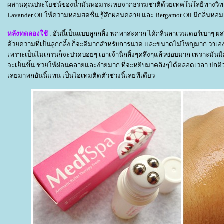
ผสานคุณประโยชน์ของน้ำมันหอมระเหยจากธรรมชาติด้วยเทคโนโลยีทางวิท
Lavander Oil ให้ความหอมสดชื่น รู้สึกผ่อนคลาย และ Bergamot Oil มีกลิ่นหอ
หลังทดลองใช้
: อันนี้เป็นแบบลูกกลิ้ง พกพาสะดวก ได้กลิ่นลาเวนเดอร์เบาๆ ผส
ด้วยความที่เป็นลูกกลิ้ง ก็จะดีมากสำหรับการนวด และขนาดไม่ใหญ่มาก วาเ
เพราะเป็นไมเกรนก็จะปวดบ่อยๆ เอาเจ้านี่กลิ้งๆคลึงๆแล้วชอบมาก เพราะมันมี
จะเย็นขึ้น ช่วยให้ผ่อนคลายและง่ายมาก ที่จะหยิบมาคลึงๆได้ตลอดเวลา ปกต
เลยมาพกอันนี้แทน เป็นไอเทมติดตัวช่วงนี้เลยทีเดียว