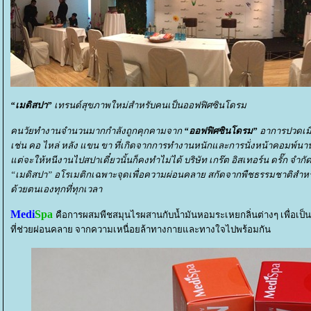
“เมดิสปา”
เทรนด์สุขภาพใหม่สำหรับคนเป็นออฟฟิศซินโดรม
คนวัยทำงานจำนวนมากกำลังถูกคุกคามจาก
“ออฟฟิศซินโดรม”
อาการปวดเมื
เช่น คอ ไหล่ หลัง แขน ขา ที่เกิดจากการทำงานหนักและการนั่งหน้าคอมพ์น
ต่จะให้หนีงานไปสปาเดี๋ยวนั้นก็คงทำไม่ได้ บริษัท เกร๊ต อิสเทอร์น ดรั๊ก จำกั
“เมดิสปา” อโรเมติกเฉพาะจุดเพื่อความผ่อนคลาย สกัดจากพืชธรรมชาติสำหร
ด้วยตนเองทุกที่ทุกเวลา
Medi
Spa
คือการผสมพืชสมุนไรผสานกับน้ำมันหอมระเหยกลิ่นต่างๆ เพื่อเป็
ที่ช่วยผ่อนคลาย จากความเหนื่อยล้าทางกายและทางใจไปพร้อมกัน