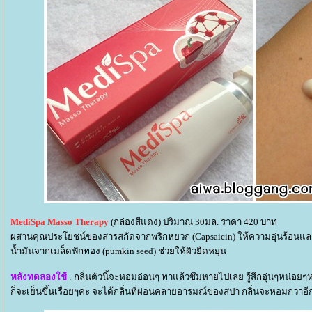
MediSpa Masso Therapy
(กล่องสีแดง) ปริมาณ 30มล. ราคา 420 บาท
ผสานคุณประโยชน์ของสารสกัดจากพริกหยวก (Capsaicin) ให้ความอุ่นร้อนแล
น้ำมันจากเมล็ดฟักทอง (pumkin seed) ช่วยให้ผิวยืดหยุ่น
หลังทดลองใช้
: กลิ่นตัวนี้จะหอมอ่อนๆ ทาแล้วซึมหายไปเลย รู้สึกอุ่นๆหน่อยๆ
ก็จะเย็นขึ้นเรื่อยๆค่ะ จะได้กลิ่นที่ผ่อนคลายอารมณ์ของสปา กลิ่นจะหอมกว่าอีก