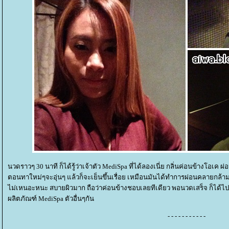
นวดราวๆ 30 นาที ก็ได้รู้ว่าเจ้าตัว MediSpa ที่ได้ลองเนี่ย กลิ่นค่อนข้างโอเค 
ตอนทาใหม่ๆจะอุ่นๆ แล้วก็จะเย็นขึ้นเรื่อย เหมือนมันได้ทำการผ่อนคลายกล้ามเ
ไม่เหนอะหนะ สบายผิวมาก ถือว่าค่อนข้างชอบเลยทีเดียว พอนวดเสร็จ ก็ได้ไป
ผลิตภัณฑ์ MediSpa ตัวอื่นๆกัน
- - - - - - - - - - -