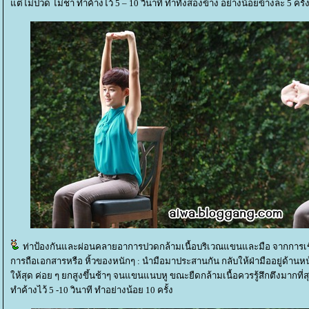
ต่ไม่ปวด ไม่ชา ทำค้างไว้ 5 – 10 วินาที ทำทั้งสองข้าง อย่างน้อยข้างละ 5 ครั้
ท่าป้องกันและผ่อนคลายอาการปวดกล้ามเนื้อบริเวณแขนและมือ จากการเ
การถือเอกสารหรือ หิ้วของหนักๆ : นำมือมาประสานกัน กลับให้ฝ่ามืออยู่ด้านห
ห้สุด ค่อย ๆ ยกสูงขึ้นช้าๆ จนแขนแนบหู ขณะยืดกล้ามเนื้อควรรู้สึกตึงมากที่ส
ทำค้างไว้ 5 -10 วินาที ทำอย่างน้อย 10 ครั้ง