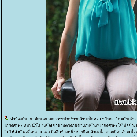
ท่าป้องกันและผ่อนคลายอาการปวดร้าวกล้ามเนื้อคอ บ่า ไหล่ : โดยเริ่มด้ว
เอียงศีรษะ หันหน้าไปยังข้อเข่าด้านตรงกันข้ามกับข้างที่เอียงศีรษะใช้ มือข้างหน
ไม่ให้ลำตัวเคลื่อนตามและมืออีกข้างหนึ่งช่วยยืดกล้ามเนื้อ ขณะยืดกล้ามเนื้อคว