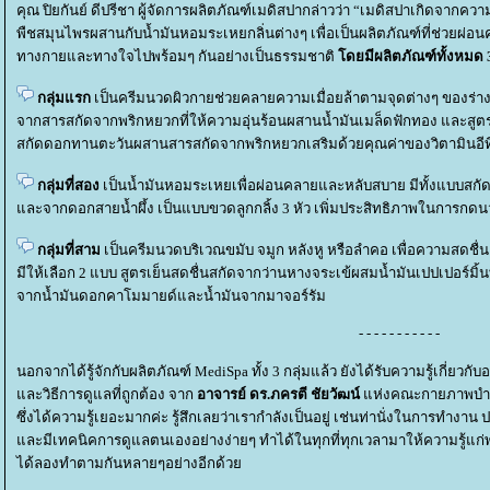
คุณ ปิยกันย์ ดีปรีชา ผู้จัดการผลิตภัณฑ์เมดิสปากล่าวว่า “เมดิสปาเกิดจากคว
พืชสมุนไพรผสานกับน้ำมันหอมระเหยกลิ่นต่างๆ เพื่อเป็นผลิตภัณฑ์ที่ช่วยผ่อ
ทางกายและทางใจไปพร้อมๆ กันอย่างเป็นธรรมชาติ
ดยมีผลิตภัณฑ์ทั้งหมด 3
กลุ่มแรก
เป็นครีมนวดผิวกายช่วยคลายความเมื่อยล้าตามจุดต่างๆ ของร่า
จากสารสกัดจากพริกหยวกที่ให้ความอุ่นร้อนผสานน้ำมันเมล็ดฟักทอง และสูตร
สกัดดอกทานตะวันผสานสารสกัดจากพริกหยวกเสริมด้วยคุณค่าของวิตามินอีที่ช่
กลุ่มที่สอง
เป็นน้ำมันหอมระเหยเพื่อผ่อนคลายและหลับสบาย มีทั้งแบบสก
ละจากดอกสายน้ำผึ้ง เป็นแบบขวดลูกกลิ้ง 3 หัว เพิ่มประสิทธิภาพในการกด
กลุ่มที่สาม
เป็นครีมนวดบริเวณขมับ จมูก หลังหู หรือลำคอ เพื่อความสดชื่
มีให้เลือก 2 แบบ สูตรเย็นสดชื่นสกัดจากว่านหางจระเข้ผสมน้ำมันเปปเปอร์มิ
จากน้ำมันดอกคาโมมายด์และน้ำมันจากมาจอร์รัม
- - - - - - - - - - -
นอกจากได้รู้จักกับผลิตภัณฑ์ MediSpa ทั้ง 3 กลุ่มแล้ว ยังได้รับความรู้เกี่ยวก
ละวิธีการดูแลที่ถูกต้อง จาก
อาจารย์ ดร.ภครตี ชัยวัฒน์
ห่งคณะกายภาพบำบั
ซึ่งได้ความรู้เยอะมากค่ะ รู้สึกเลยว่าเรากำลังเป็นอยู่ เช่นท่านั่งในการทำงา
ละมีเทคนิคการดูแลตนเองอย่างง่ายๆ ทำได้ในทุกที่ทุกเวลามาให้ความรู้แก่พ
ได้ลองทำตามกันหลายๆอย่างอีกด้ว