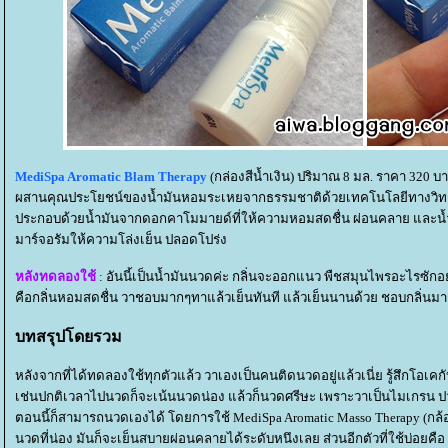
MediSpa Aromatic Blam Therapy
(กล่องสีน้ำเงิน) ปริมาณ 8 มล. ราคา 320 บ
ผสานคุณประโยชน์ของน้ำมันหอมระเหยจากธรรมชาติด้วยเทคโนโลยีทางวิท
ประกอบด้วยน้ำมันจากดอกคาโมมายด์ที่ให้ความหอมสดชื่น ผ่อนคลาย และน้
มาร์จอรัมให้ความโล่งเย็น ปลอดโปร่ง
หลังทดลองใช้
: อันนี้เป็นน้ำมันนวดค่ะ กลิ่นจะออกแนว พืชสมุนไพรอะไรซักอย
คือกลิ่นหอมสดชื่น วาชอบมากๆทาแล้วเย็นทันที แล้วเย็นนานด้วย ชอบกลิ่นม
บทสรุปโดยรวม
หลังจากที่ได้ทดลองใช้ทุกตัวแล้ว วาเองเป็นคนติดนวดอยู่แล้วเนี่ย รู้สึกโอเ
เช่นปกติเวลาไปนวดก็จะเน้นนวดน่อง แล้วก็นวดศรีษะ เพราะวาเป็นไมเกรน ป
ตอนนี้ก็สามารถนวดเองได้ โดยการใช้ MediSpa Aromatic Masso Therapy (กล้อ
นวดที่น่อง มันก็จะเย็นสบายผ่อนคลายได้ระดับหนึงเลย ส่วนอีกตัวที่ใช้บ่อยคือ เ