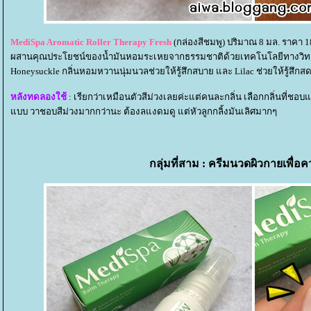
MediSpa Aromatic Roller Therapy Fresh
(กล่องสีชมพู) ปริมาณ 8 มล. ราคา 
ผสานคุณประโยชน์ของน้ำมันหอมระเหยจากธรรมชาติด้วยเทคโนโลยีทางวิท
Honeysuckle กลิ่นหอมหวานนุ่มนวลช่วยให้รู้สึกสบาย และ Lilac ช่วยให้รู้สึกสด
หลังทดลองใช้
: เรียกว่าเหมือนตัวสีม่วงเลยค่ะแต่คนละกลิ่น เลือกกลิ่นที่ช
บบ วาชอบสีม่วงมากกว่านะ ต้องลแงดมดู แต่หัวลูกกลิ้งมันเลิศมากๆ
กลุ่มที่สาม : ครีมนวดผิวกายเพื่อ