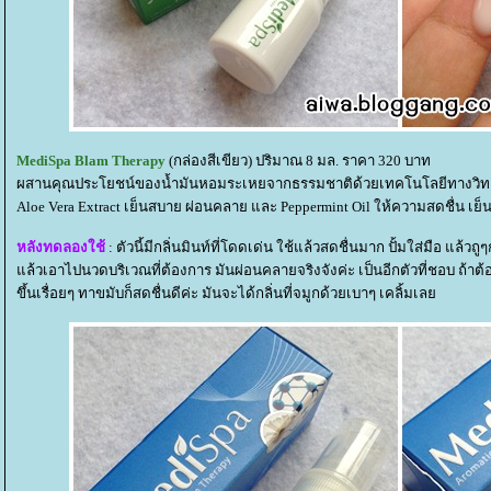
MediSpa Blam Therapy
(กล่องสีเขียว) ปริมาณ 8 มล. ราคา 320 บาท
ผสานคุณประโยชน์ของน้ำมันหอมระเหยจากธรรมชาติด้วยเทคโนโลยีทางวิท
Aloe Vera Extract เย็นสบาย ผ่อนคลาย และ Peppermint Oil ให้ความสดชื่น เ
หลังทดลองใช้
: ตัวนี้มีกลิ่นมินท์ที่โดดเด่น ใช้แล้วสดชื่นมาก ปั้มใส่มือ แล้วถู
ล้วเอาไปนวดบริเวณที่ต้องการ มันผ่อนคลายจริงจังค่ะ เป็นอีกตัวที่ชอบ ถ้าต
ขึ้นเรื่อยๆ ทาขมับก็สดชื่นดีค่ะ มันจะได้กลิ่นที่จมูกด้วยเบาๆ เคลิ้มเล