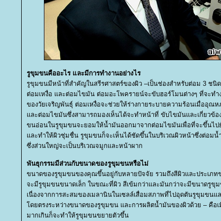
รูขุมขนคืออะไร และมีการทำงานอย่างไร
รูขุมขนมีหน้าที่สำคัญในสรีรศาสตร์ของผิว –เป็นช่องสำหรับต่อม 3 ชน
ต่อมเหงื่อ และต่อมไขมัน ต่อมอะโพครายน์จะขับฮอร์โมนต่างๆ ที่จะทำ
ของวัยเจริญพันธุ์ ต่อมเหงื่อจะช่วยให้ร่างกายระบายความร้อนเมื่ออุณหภู
ละต่อมไขมันซึ่งสามารถมองเห็นได้จะทำหน้าที่ ขับไขมันและเกี่ยวข้
ขนอ่อนในรูขุมขนจะยอมให้น้ำมันออกมาจากต่อมไขมันเพื่อที่จะขึ้นไป
ละทำให้ผิวชุ่มชื่น รูขุมขนก็จะเห็นได้ชัดขึ้นในบริเวณผิวหน้าซึ่งต่อมน
ซึ่งส่วนใหญ่จะเป็นบริเวณจมูกและหน้าผาก
พันธุกรรมมีส่วนกับขนาดของรูขุมขนหรือไม่
ขนาดของรูขุมขนของคุณขึ้นอยู่กับหลายปัจจัย รวมถึงสีผิวและประเภทขอ
จะมีรูขุมขนขนาดเล็ก ในขณะที่ผิว
สีเข้มกว่าและมันกว่าจะมีขนาดรูขุมข
เนื่องจากการสะสมของเมลานินในเซลล์เสื่อมสภาพที่ไปอุดตันรูขุมขนแล
ดยตรงระหว่างขนาดของรูขุมขน และการผลิตน้ำมันของผิวด้ว
– คือเ
มากเกินก็จะทำให้รูขุมขนขยายตัวขึ้น