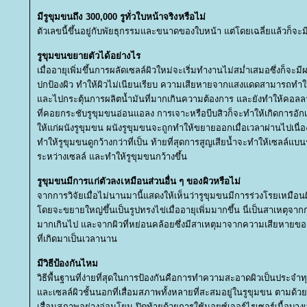
มีรูขุมขนถึง 300,000 รูทั่วใบหน้าจริงหรือไม่
ตัวเลขนี้ขึ้นอยู่กับพัยธุกรรมและขนาดของใบหน้า แต่โดยเฉลี่ยแล้วก็จะ
รูขุมขนขยายตัวได้อย่างไร
เมื่ออายุเพิ่มขึ้นการผลัดเซลล์ผิวใหม่จะเริ่มทำงานไม่สม่ำเสมอซึ่งก็จะ
ปกป้องผิว ทำให้ผิวไม่เนียนเรียบ ความเสียหายจากแสงแดดสามารถทำใ
ละไปกระตุ้นการผลิตน้ำมันที่มากเกินความต้องการ และยังทำให้คอลล
ที่คอยกระชับรูขุมขนอ่อนแอลง การเจาะหรือบีบสิวก็จะทำให้เกิดการอ
ห้แก่ผนังรูขุมขน ผนังรูขุมขนจะถูกทำให้ขยายออกเมื่อเวลาผ่านไปเนื
ทำให้รูขุมขนดูกว้างกว่าที่เป็น ท้ายที่สุดการสูญเสียน้ำจะทำให้เซลล์แบนร
ระหว่างเซลล์ และทำให้รูขุมขนกว้างขึ้น
รูขุมขนมีการแก่ตัวลงเหมือนส่วนอื่น ๆ ของผิวหรือไม่
จากการวิจัยเมื่อไม่นานมานี้แสดงให้เห็นว่ารูขุมขนมีการร่วงโรยเหมือนผ
ดยจะขยายใหญ่ขึ้นเป็นรูปทรงไข่เมื่ออายุเพิ่มมากขึ้น นี่เป็นสาเหตุจากก
มากเกินไป และจากผิวที่หย่อนคล้อยซึ่งมีสาเหตุมาจากความเสียหายขอ
ที่เกิดมาเป็นเวลานาน
มีวิธีป้องกันไหม
วิธีพื้นฐานที่ง่ายที่สุดในการป้องกันคือการทำความสะอาดผิวเป็นประจำทุก
ละเซลล์ผิวชั้นนอกที่เสื่อมสภาพทั้งหลายที่สะสมอยู่ในรูขุมขน ตามด้ว
เสื่อมสภาพอย่างอ่อนโยน ปิดท้ายด้วยการใช้มอยซ์เจอร์ไรเซอร์เนื้อบางเบ