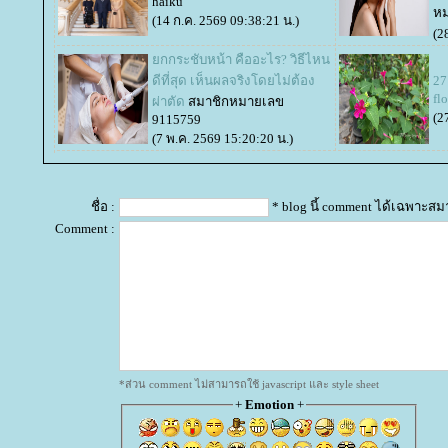
haiku
หม
(14 ก.ค. 2569 09:38:21 น.)
(2
กกระชับหน้า คืออะไร? วิธีไหน
ดีที่สุด เห็นผลจริงโดยไม่ต้อง
27
fl
ผ่าตัด
สมาชิกหมายเลข
(2
9115759
(7 พ.ค. 2569 15:20:20 น.)
ชื่อ :
* blog นี้ comment ได้เฉพาะสม
Comment :
*ส่วน comment ไม่สามารถใช้ javascript และ style sheet
+
Emotion
+