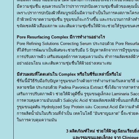
มีความชุ่มชื่น คุณควรแน่ใจว่าปราการปกป้องความชุ่มชื่นผิวของคุณนั้นม
เพราะปราการปกป้องผิวที่สมบูรณ์นั้นมีความจำเป็นในการคงสภาพโครงสร้
ถ้าผิวหน้าขาดความชุ่มชื่น รูขุมขนก็จะกว้างขึ้น และกระบวนการล้า
ขจัดเซลล์ผิวเสื่อมสภาพ และเติมความชุ่มชื่นให้ผิวจะช่วยให้รูขุมขนคง
Pore Resurfacing Complex มีการทำงานอย่างไร
Pore Refining Solutions Correcting Serum ประกอบด้วย Pore Resur
ที่ได้รับการพัฒนาเป็นพิเศษจะช่วยรับมือ 5 ปัญหาหลักจากการมีรูขุมขน
การปรับสภาพผิว เสริมสมดุลย์การควบคุมความมัน ทำการผลัดเซลล์ผิวชั
อย่างอ่อนโยน และเติมความชุ่มชื่นให้ผิวอย่างเหมาะสม
มีส่วนผสมที่โดดเด่นใน Complex หรือในซีรั่มเหล่านี้หรือไม่
ซีรั่มนี้มีวิธีรับมือกับปัญหารูขุมขนกว้างด้วยการทำงานร่วมกันหลายวิธ
หลายชนิด ประกอบด้วย Padina Pavonica Extract ซึ่งได้มาจากสาหร่ายเ
เสริมการปรับสภาพผิว ช่วยให้ผิวดูดีขึ้น รูขุมขนดูเล็กลง Laminaria Sac
การควบคุมความมันบนผิว Salicylic Acid ช่วยผลัดเซลล์ผิวชั้นนอกที่เส
รูขุมขนอุดตัน Hydrolyzed Soy Protein และ Coconut Acid มีความสำค
การผลิตน้ำมันในบริเวณที่จำเป็น เทคโนโลยี “อันชาญฉลาด” นี้จะช่วย
นการควบคุมความมัน
3 ผลิตภัณฑ์ใหม่ ช่วยให้ผิวดูเนียนเรียบยิ่ง
ละรูขุมขนแลดูเล็กลง จาก Clinique