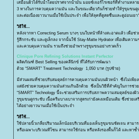
เสมือนผิวได้รับน้ำโดยปราศจากน้ำมัน มอยซ์เจอร์ไรเซอร์ที่ทำงานหลา
3 ทางในการควบคุมความมัน และในขณะเดียวกันก็ช่วยทำให้รูขุมขนดูเ
ละต่อเนื่องยาวนานเมื่อใช้เป็นประจำ เพื่อให้ลุคที่ดูสดชื่นและดูอ่อนเยาว์
วิธีใช้...
หลังจากทา Correcting Serum บางๆ บนใบหน้าที่ล้างสะอาดแล้ว
เพื่อช่
รู้สึกกระชับ และดูเล็กลง จากนั้นใช้ Stay-Matte Hydrator เพื่อเติมความชุ
ละควบคุมความมัน รวมถึงช่วยอำพรางรูขุมขนอย่างรวดเร็ว
Clinique Pore Refining Solutions Instant Perfector
ผลิตภัณฑ์ Best Selling ของคลีนิกข์ ที่ได้รับการพัฒนา
ด้วย “SMART” Treatment Technology
1,050 บาท (รูปซ้าย)
มีส่วนผสมที่ช่วยปรับสมดุลย์การควบคุมความมันบนผิวหน้า ซึ่งไม่เพียงแ
ต่ยังช่วยควบคุมความมันส่วนเกินอีกด้วย ซึ่งเป็นวิธีที่สำคัญในการช
“SMART” Technology นี้จะช่วยเสริมการปรับสภาพความสมดุลย์ของผิว ท
รูขุมขนดูกระชับ เนื้อครีมบางเบาจากสูตรเก่ายังคงเหมือนเดิม ซึ่งช่วยเสริมใ
ได้อย่างยาวนานเมื่อใช้เป็นประจำ
วิธีใช้...
ช้ปลายนิ้วเกลี่ยปริมาณเล็กน้อยบริเวณที่มองเห็นรูขุมขนชัดเจน สามารถใ
หรือเฉพาะบริเวณทีโซน สามารถใช้ก่อน หรือหลังรองพื้นก็ได้ และทาซ้ำ