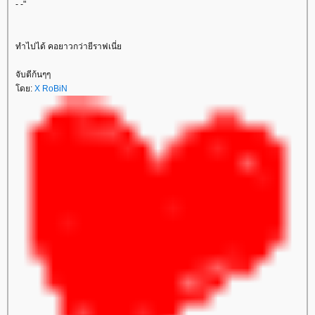
- -"
ทำไปได้ คอยาวกว่ายีราฟเนี่
จับตีก้นๆๆ
ดย:
X RoBiN