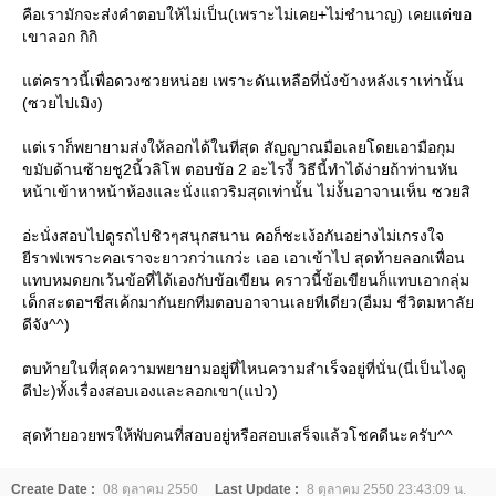
คือเรามักจะส่งคำตอบให้ไม่เป็น(เพราะไม่เคย+ไม่ชำนาญ) เคยแต่ขอ
เขาลอก กิกิ
ต่คราวนี้เพื่อดวงซวยหน่อย เพราะดันเหลือที่นั่งข้างหลังเราเท่านั้น
(ซวยไปเมิง)
ต่เราก็พยายามส่งให้ลอกได้ในทีสุด สัญญาณมือเลยโดยเอามือกุม
ขมับด้านซ้ายชู2นิ้วลิโพ ตอบข้อ 2 อะไรงี้ วิธีนี้ทำได้ง่ายถ้าท่านหัน
หน้าเข้าหาหน้าห้องและนั่งแถวริมสุดเท่านั้น ไม่งั้นอาจานเห็น ซวยสิ
อ่ะนั่งสอบไปดูรถไปชิวๆสนุกสนาน คอก็ชะเง้อกันอย่างไม่เกรงใจ
ีราฟเพราะคอเราจะยาวกว่าแกว่ะ เออ เอาเข้าไป สุดท้ายลอกเพื่อน
ทบหมดยกเว้นข้อที่ได้เองกับข้อเขียน คราวนี้ข้อเขียนก็แทบเอากลุ่ม
เด็กสะตอฯชีสเค้กมากันยกทีมตอบอาจานเลยทีเดียว(อืมม ชีวิตมหาลั
ดีจัง^^)
ตบท้ายในที่สุดความพยายามอยู่ที่ไหนความสำเร็จอยู่ที่นั่น(นี่เป็นไงดู
ดีป่ะ)ทั้งเรื่องสอบเองและลอกเขา(แป่ว)
สุดท้ายอวยพรให้พับคนที่สอบอยู่หรือสอบเสร็จแล้วโชคดีนะครับ^^
Create Date :
08 ตุลาคม 2550
Last Update :
8 ตุลาคม 2550 23:43:09 น.