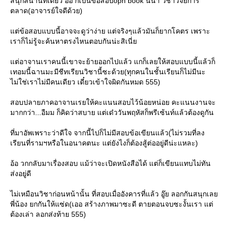
สนุกสนานทีเดียว อิอิ ก็เป็นข้อสอบopn book นี่นา วิชาวิจัยการ
ตลาด(อาจารย์ใจดีด้วย)
ต่ข้อสอบแบบนี้อาจจะดูว่าง่าย แต่จริงๆแล้วมันก็ยากโคตร เพราะ
เราก็ไม่รู้จะค้นหาตรงไหนตอบกันน่ะสิเนี่
ต่อาจานเราคนนี้เขาจะย้ายออกไปแล้ว แกก็เลยให้สอบแบบนี้แล้วก็
เทอมนี้ฉานมะมีชีทเรียนวิชานี้ซะด้วย(ทุกคนในชั้นเรียนก็ไม่มีนะ
ไม่ใช่เราไม่มีคนเดียว เดี๋ยวเข้าใจผิดกันหมด 555)
สอบปลายภาคอาจานเรยให้คะแนนสอบไว้น้อยหน่อย คะแนนงานจะ
มากกว่า...อืมม ก็คิดว่าสบาย แต่เด๋ววันพฤหัสก็พรีเซ้นท์แล้วต้องดูกัน
ที่มาอัพเพราะว่าดีใจ จากนี้ไปก็ไม่มีสอบข้อเขียนแล้ว(ไม่รวมที่ลง
เรียนที่รามฯหรือในอนาคตนะ แต่ยังไงก็ต้องสู้ต่ออยู่ดีน่ะแหละ)
อ้อ วกกลับมาเรื่องสอบ แม้ว่าจะเปิดหนังสือได้ แต่ก็เขียนแทบไม่ทัน
ส่งอยู่ดี
ไม่เหมือนวิชาก่อนหน้านั้น ที่สอบเมื่ออังคารที่แล้ว อู๊ย ลอกกันสนุกเล
พี่น้อง ยกกันให้แซ่ด(เออ สร้างภาพมาซะดี ตายตอนจบซะงั้นเรา แต่
ต้องเล่า ลอกส่งท้าย 555)