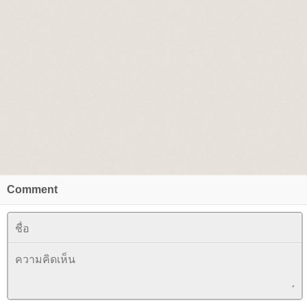
Comment