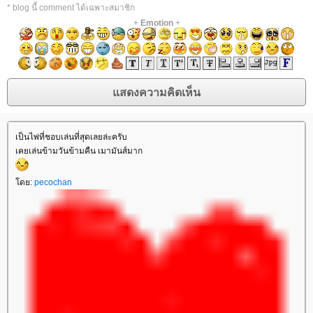
* blog นี้ comment ได้เฉพาะสมาชิก
+
Emotion
+
เป็นไพ่ที่ชอบเล่นที่สุดเลยล่ะครับ
เคยเล่นข้ามวันข้ามคืน เมามันส์มาก
ดย:
pecochan