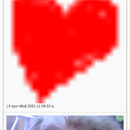
) 4 กุมภาพันธ์ 2551 11:58:33 น.