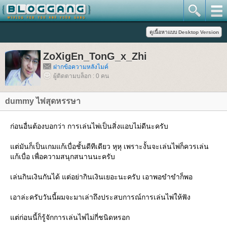
ZoXigEn_TonG_x_Zhi
ฝากข้อความหลังไมค์
ผู้ติดตามบล็อก : 0 คน
dummy ไพ่สุดหรรษา
ก่อนอื่นต้องบอกว่า การเล่นไพ่เป็นสิ่งแอบไม่ดีนะครับ
ต่มันก็เป็นเกมแก้เบื่อชั้นดีทีเดียว หุหุ เพราะงั้นจะเล่นไพ่ก็ควรเล่น
ก้เบื่อ เพื่อความสนุกสนานนะครับ
เล่นกินเงินกันได้ แต่อย่ากินเงินเยอะนะครับ เอาพอขำขำก็พอ
เอาล่ะครับวันนี้ผมจะมาเล่าถึงประสบการณ์การเล่นไพ่ให้ฟัง
ต่ก่อนนี้ก็รู้จักการเล่นไพ่ไม่กี่ชนิดหรอก