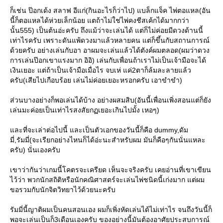
ก็เช่น ป๊อกเด้ง สลาฟ อีแก่(กินอะไรก็ว่าไป) แบล็กแจ็ค ไพ่ตอแหล(อัน
นี้ก็ตอแหลได้ห่วยเล็กน้อย แตถ้าไม่ใช่ไพ่คงชีสเค้กได้มากกว่า
นั้น555) เป็นต้นอ่ะครับ ถึงแม้ว่าจะเล่นได้ แต่ก็ไม่ค่อยมีดวงด้านนี้
เท่าไรครับ เพราะดันแพ้ดวงมาแล้วหลายคน แต่ก็ขึ้นกับสถานการณ์
ด้วยครับ อย่างเล่นกับอา อาผมจะเล่นแล้วได้ตังค์ผมตลอด(ผมว่าดวง
การเล่นป๊อกเขาแรงมาก อิอิ) เล่นกับเพื่อนถ้าเราไม่เป็นเจ้ามือจะได้
เงินเยอะ แต่ถ้าเป็นเจ้ามือเมื่อไร จบเห่ แค่2ตาก็ล้มละลายแล้ว
ครับ(เสียไปเกือบร้อย เล่นไม่ค่อยเยอะหรอกครับ เอาขำขำ)
ส่วนบางอย่างก็พอเล่นได้บ้าง อย่างผสมสิบ(อันนี้เพื่อนเพิ่งสอนแต่ก็ยัง
เล่นมะค่อยเป็นเท่าไรสงสัยกฏเยอะเกินไปมั้ง เหอๆ)
ละที่จะเล่าต่อไปนี้ และเป็นตัวเอกของวันนี้ก็คือ dummy,ดัม
มี่,รัมมี่(จะเรียกอย่างไหนก็ได้อ่ะนะสำหรับผม มันก็คือๆกันนั่นแหละ
ครับ) นั่นเองครับ
เขาว่ากันว่าเกมนี้โคตรจะเครียด เห็นจะจริงครับ เคยอ่านที่เขาเขียน
ไว้ว่า พวกนักสถิติหรือนักคณิศาสตร์จะเล่นไพ่ชนิดนี้เก่งมาก แต่ผม
ขอรวมกับนักจิตวิทยาไว้ด้วยนะครับ
รัมมี่นี้ญาติผมเป็นคนสอนเอง ผมก็เพิ่งหัดเล่นได้ไม่เท่าไร จนถึงวันนี้ก็
พอจะเล่นเป็นก็3เดือนเองครับ ของอย่างนี้มันต้องอาศัยประสบการณ์