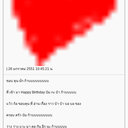
) 26 มกราคม 2551 10:45:21 น.
ขอบ คุน มั่ก ก้าบบบบบบบบบ
ที่ เข้า มา Happy Birthday ป๋ม กะ ป๋า ก้าบบบบบ
ว้ว ก้อ ขอบคุน ที่ อ่าน เรื่อง ราว บ้า บ้า บอ บอ ของ
ครอบ ครัว ป๋ม ก้าบบบบบบบบบ
ว่าง ว่าง แวะ มา คุย กัน อีก นะ ก้าบบบบบ