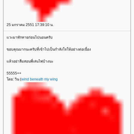
25 มกราคม 2551 17:39:10 น.
วะมาทักทายก่อนไปนอนครับ
ขอบคุณมากนะครับที่เข้าไปเป็นกำลังใจให้อย่างต่อเนื่อง
ล้วอย่าลืมสอนพี่เล่นไพ่บ้างนะ
55555++
ดย: วิน (
wind beneath my wing