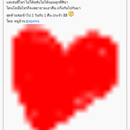
ต่เล่นที่ไหร่ ไม่ไ้ด้หลับไม่ได้นอนทุกทีสิน่า
ดนโง่เมื่อไหร่ก็จะพยายามเอาคืน เกร็งกันไปกันมา
สุดท้ายล่อเข้าไป 2 วันกับ 1 คืน ประจำ อิอิ
ดย: หมูอ้วน (
pigarea