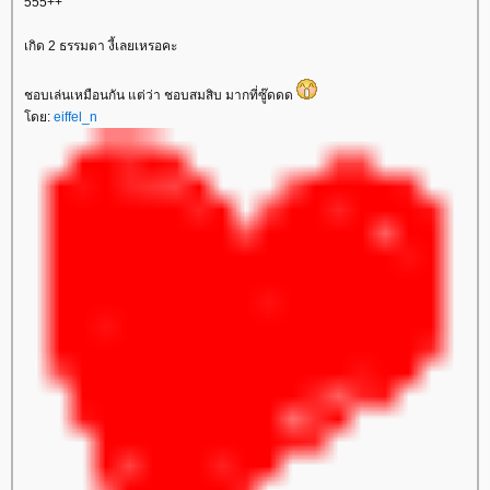
555++
เกิด 2 ธรรมดา งี้เลยเหรอคะ
ชอบเล่นเหมือนกัน แต่ว่า ชอบสมสิบ มากที่ซู๊ดดด
ดย:
eiffel_n