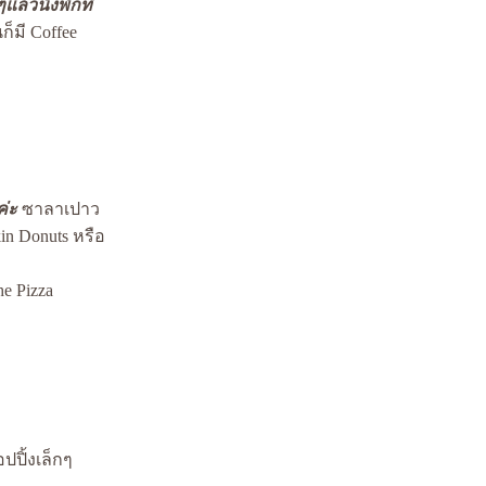
ล้วนั่งพักที่
็มี Coffee
ค่ะ
ซาลาเปาว
kin Donuts หรือ
he Pizza
ปปิ้งเล็กๆ