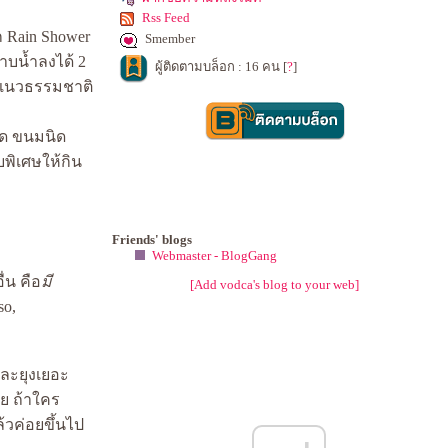
Rss Feed
 Rain Shower
Smember
าบน้ำลงได้ 2
ผู้ติดตามบล็อก : 16 คน [
?
]
กแนวธรรมชาติ
ขวด ขนมนิด
บพิเศษให้กิน
Friends' blogs
Webmaster - BlogGang
ื่น คือ
มี
[Add vodca's blog to your web]
so,
กและยุงเยอะ
ย ถ้าใคร
้วค่อยขึ้นไป