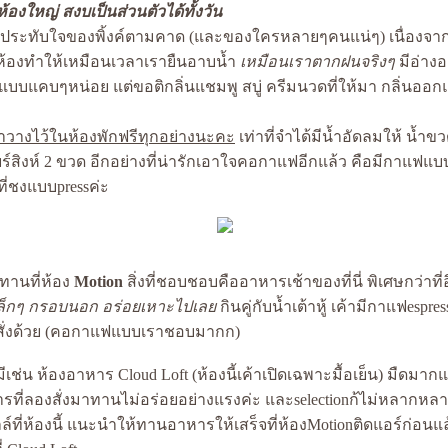
องใหญ่ สงบเป็นส่วนตัวได้ทั้งวัน
นที่ประทับใจของพิ้งค์ตามคาด (และของใครหลายๆคนแน่ๆ) เนื่องจาก
้องทำให้เหมือนเวลาเรายืนอาบน้ำ
เหมือนเราตากฝนจริงๆ
มีอ่างอ
บบแคบๆหน่อย แต่ขอติกลิ่นแชมพู สบู่ ครีมนวดที่ให้มา กลิ่นออ
ค้าวางไว้ในห้องพักฟรีทุกอย่างนะคะ
เท่าที่จำได้มีน้ำอัดลมให้ น้ำ
ร์สิงห์ 2 ขวด อีกอย่างที่น่ารักเอาใจคอกาแฟอีกแล้ว คือมีกาแฟแบ
ี่ชงแบบpressค่ะ
่ทานที่ห้อง
Motion
สิ่งที่ชอบชอบคืออาหารเช้าของที่นี่ พิเศษกว่าที่อ
เล็กๆ กรอบนอก อร่อยเหาะไปเล
กินคู่กับน้ำเต้าหู้ เค้ามีกาแฟespres
้สั่งด้วย (คอกาแฟแบบเราชอบมากก)
่ก็มีเช่น ห้องอาหาร Cloud Loft (ห้องนี้เค้าเปิดเฉพาะมื้อเย็น) มืดมา
รที่ลองสั่งมาทานไม่อร่อยอย่างแรงค่ะ และselectionก้ไม่หลากหลา
ล์ที่ห้องนี้ แนะนำให้ทานอาหารให้เสร็จที่ห้องMotionติดแอร์ก่อนแล