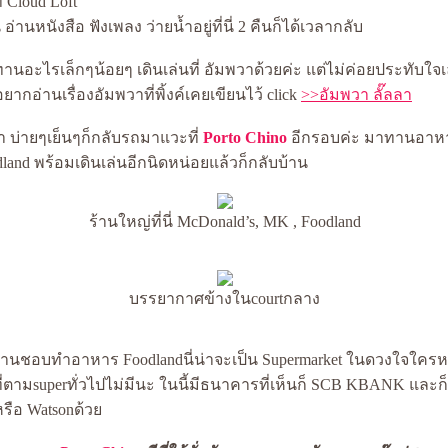
่ Cloud Loft
 อ่านหนังสือ ฟังเพลง ว่ายน้ำอยู่ที่นี่ 2 คืนก็ได้เวลากลับ
นอะไรเล็กๆน้อยๆ เดินเล่นที่ อัมพวาด้วยค่ะ แต่ไม่ค่อยประทับใจ
ากอ่านเรื่องอัมพวาที่พิ้งค์เคยเขียนไว้ click
>>อัมพวา ลั๊ลลา
า บ่ายๆเย็นๆก็กลับรถมาแวะที่
Porto Chino
อีกรอบค่ะ มาทานอาหา
and พร้อมเดินเล่นอีกนิดหน่อยแล้วก็กลับบ้าน
ร้านใหญ่ที่นี่ McDonald’s, MK , Foodland
บรรยากาศข้างในcourtกลาง
บ้านชอบทำอาหาร Foodlandนี่น่าจะเป็น Supermarket ในดวงใจใค
่ตามsuperทั่วไปไม่มีนะ ในนี้มีธนาคารที่เห็นก็ SCB KBANK และก็
หรือ Watsonด้ว