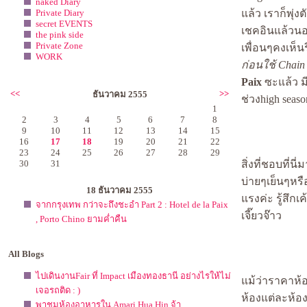
naked Diary
Private Diary
ล้ว เราก็พุ่งต
secret EVENTS
เชคอินแล้วนอน
the pink side
Private Zone
เพื่อนๆคงเห็น
WORK
ก่อนใช้ Chain 
Paix
ซะแล้ว ม
<<
>>
ธันวาคม 2555
ช่วงhigh seaso
1
2
3
4
5
6
7
8
9
10
11
12
13
14
15
16
17
18
19
20
21
22
23
24
25
26
27
28
29
30
31
สิ่งที่ชอบที่นี
บ่ายๆเย็นๆหร
18 ธันวาคม 2555
รงค่ะ รู้สึกเ
จากกรุงเทพ กว่าจะถึงชะอำ Part 2 : Hotel de la Paix
เจี๊ยวจ๊าว
, Porto Chino ยามค่ำคืน
All Blogs
ไปเดินงานFair ที่ Impact เมืองทองธานี อย่างไรให้ไม่
ม้ว่าราคาห้อง
เจอรถติด : )
ห้องแต่ละห้อง
พาชมห้องอาหารใน Amari Hua Hin จ้า