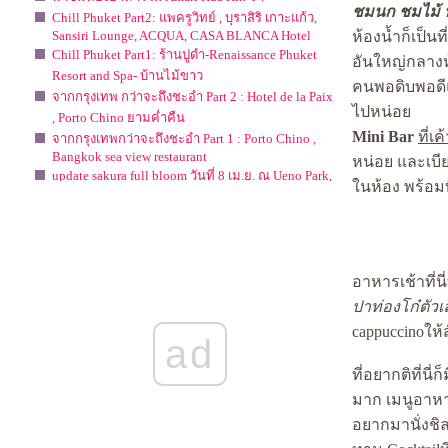
ชมนก ชมไม้ ห้
Chill Phuket Part2: แพครูวิทย์ , บุราสิริ เกาะแก้ว,
Sansiri Lounge, ACQUA, CASA BLANCA Hotel
ห้องน้ำก็เป็
Chill Phuket Part1: ร้านปูดำ-Renaissance Phuket
อันใหญ่กลางห
Resort and Spa- บ้านไม้ขาว
คนพอดิบพอดีแ
จากกรุงเทพ กว่าจะถึงชะอำ Part 2 : Hotel de la Paix
ไปหน่อ
, Porto Chino ยามค่ำคืน
Mini Bar
ที่เ
จากกรุงเทพกว่าจะถึงชะอำ Part 1 : Porto Chino ,
Bangkok sea view restaurant
หน่อย และเบีย
update sakura full bloom วันที่ 8 เม.ย. ณ Ueno Park,
นห้อง พร้อมท
Tokyo
Evason หัวหิน
นอนเล่นเย็นใจ ที่ IBIS Bangkok Riverside
Hotel Review : ชิลล์ที่ VIE Hotel , Bangkok ตรง
ราชเทวี
อาหารเช้าที่นี
Hotel Review : Novotel Bangkok Fenix Ploenchit
ปาท่องโก๋ตัว
I m at Evason, hua hin.... :-)
ซาปา สวรรค์ในสายหมอก
cappuccinoให
ad
SYDNEY, Place to eat, Place to go.
ผนที่ ปาย จ.แม่ฮ่องสอน/ Paii Map
ที่อยากติที่นี
Preview : Dubai Trip
มาก เมนูอาหา
The Hen Hua Hin ( เดอะเฮน หัวหิน )
SYDNEY 2009 : Day 1 ::: Short Note and No Photo.
อยากมานั่งชิล
ปัญหาของชุมชนอัมพวา ที่น่าลงมือแก้ไข