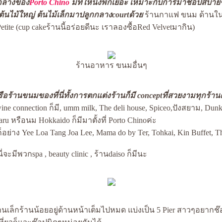
tกลางของ
Porto Chino
มีที่ให้นั่งพักเยอะ เหมาะกับการมาช๊อปสบายๆแ
้นไม้ใหญ่ ต้นไม้เล็กมาปลูกกลางcourtด้ว
ร้านกาแฟ ขนม ด้านในก
etite (cup cakeร้านนี้อร่อยดีนะ เราลองซื้อRed Velvetมากิน)
ร้านอาหาร ขนมอื่นๆ
อร้านขนมของที่นี่ทั้งการตกแต่งร้านก็มี conceptที่สวยงามทุกร้าน
ne connection ก็มี, umm milk, The deli house, Spiceo,ปังสยาม, Dun
u หรือนม Hokkaido ก็มีมาตั้งที่ Porto Chinoค่ะ
อย่าง Yee Loa Tang Joa Lee, Mama do by Ter, Tohkai, Kin Buffet, T
ี่จะมีพวกspa , beauty clinic , ร้านdaiso ก็มีนะ
นเล็กร้านน้อยอยู่ด้านหน้าเต็มไปหมด แบ่งเป็น
5
Pier สาวๆอยากช๊อ