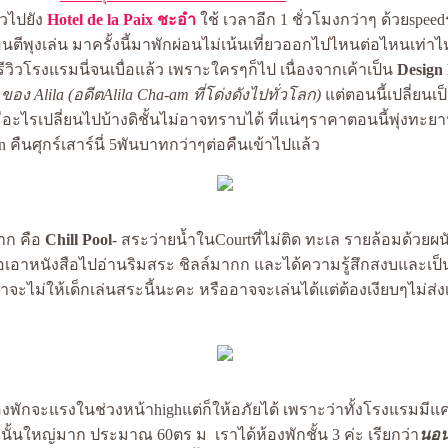
ัวไปยัง
Hotel de la Paix ชะอำ
ช้ เวลาอีก 1 ชั่วโมงกว่าๆ ด้วยspeed
ตีพุงเล่น มาครั้งนี้มาพักผ่อนไม่เน้นเที่ยวออกไปไหนต่อไหนเท่าไห
รีวิวโรงแรมนี่จนเบื่อแล้ว เพราะใครๆก็ไป เนื่องจากเค้าเป็น
Design 
ของ Alila (อดีตAlila Cha-am ที่โด่งดังไปทั่วโลก)
ต่ตอนนี้เปลี่ยนเป
ีอะไรเปลี่ยนไปบ้างดิชั้นไม่อาจทราบได้ ที่แน่ๆราคาตอนนี้พุ่งทะ
n คืนศุกร์เสาร์นี่ 5พันบาทกว่าๆต่อคืนเข้าไปแล้ว
่มาก คือ
Chill Pool
- สระว่ายน้ำในCourtที่ไม่ติด ทะเล รายล้อมด้วยผนั
ือเอาหนังสือไปอ่านริมสระ ชิลล์มากก และได้ความรู้สึกสงบและเป็
ค้าจะไม่ให้เด็กเล่นสระนี้นะคะ หรืออาจจะเล่นได้แต่ต้องเงียบๆไม่ส่งเ
พักจะแรงในช่วงหน้าhighแต่ก็ให้อภัยได้ เพราะว่าทั้งโรงแรมมีแค่
นั้นใหญ่มาก ประมาณ 60ตร ม เราได้ห้องพักชั้น 3 ค่ะ เรียกว่า
นอน