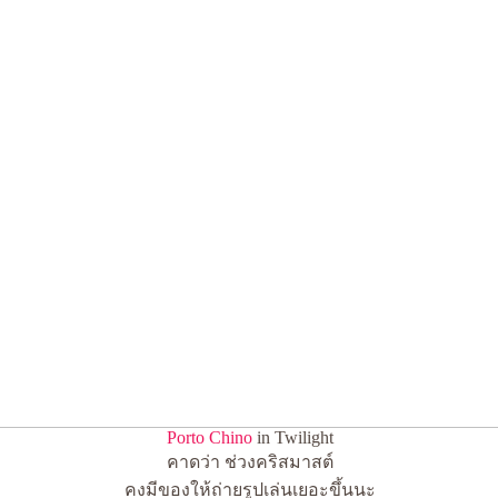
Porto Chino
in Twilight
คา
ดว่า ช่วงคริสมาสต์
คงมีของให้ถ่ายรูปเล่นเยอะข
ึ้นนะ