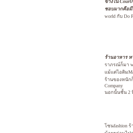
ข้างใน Cour
ครั้งแรก กะ ภูเก็ต ภาคแรก ตอนเช้าที่แสนสดใส
ชอบมากคือมีต
HONGKONG 4th Day;HEART and SOUL
HONGKONG 3rd DAY;ARCHITECTURAL TOUR
world กับ Do P
HONGKONG 2nd DAY;When we were young.
HONGKONG 1st DAY;we just begin.
ทริปพัทยาที่โคตรเหนื่อ
ทริปพัทยาแบบRESEARCHเต็มขั้น
เที่ยวเกาะพะงัน+Full Moon Party
ทริปพัทยาแบบด่วนๆ
ร้านอาหาร หรื
ราภรณ์ก็มา wi
ม้แต่ไอติมMar
ร้านของหนักก็
Company
นอกนั้นชั้น 2 น
ซนfashion ร้า