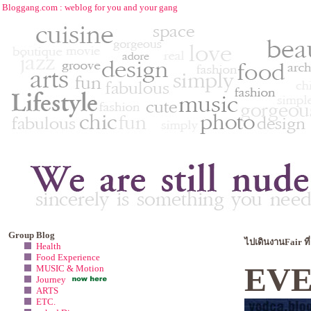
Bloggang.com : weblog for you and your gang
Group Blog
ไปเดินงานFair ที
Health
Food Experience
EVE
MUSIC & Motion
Journey
ARTS
ETC.