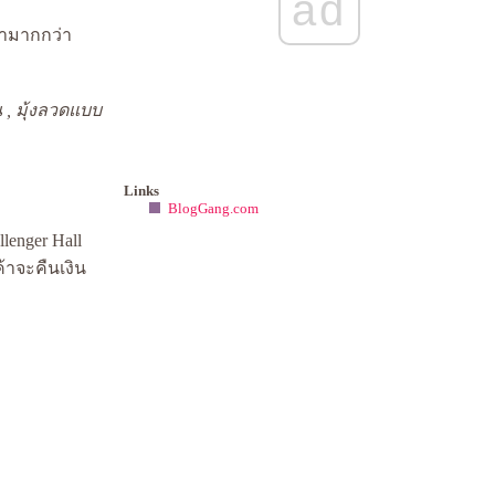
ad
เรามากกว่า
น , มุ้งลวดแบบ
Links
BlogGang.com
lenger Hall
้าจะคืนเงิน