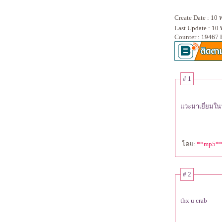
ครั้งแรก กะ ภูเก็ต ภาคแรก ตอนเช้าที่แสนสดใส
HONGKONG 4th Day;HEART and SOUL
HONGKONG 3rd DAY;ARCHITECTURAL TOUR
Create Date : 10
HONGKONG 2nd DAY;When we were young.
Last Update : 10
HONGKONG 1st DAY;we just begin.
Counter : 19467 
ทริปพัทยาที่โคตรเหนื่อ
ทริปพัทยาแบบRESEARCHเต็มขั้น
เที่ยวเกาะพะงัน+Full Moon Party
ทริปพัทยาแบบด่วนๆ
# 1
วะมาเยี่ยมในวั
ดย:
**mp5*
# 2
thx u crab