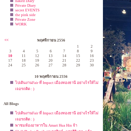
naked Diary
Private Diary
secret EVENTS
the pink side
Private Zone
WORK
<<
พฤศจิกายน 2556
1
2
3
4
5
6
7
8
9
10
11
12
13
14
15
16
17
18
19
20
21
22
23
24
25
26
27
28
29
30
10 พฤศจิกายน 2556
ไปเดินงานFair ที่ Impact เมืองทองธานี อย่างไรให้ไม่
เจอรถติด : )
All Blogs
ไปเดินงานFair ที่ Impact เมืองทองธานี อย่างไรให้ไม่
เจอรถติด : )
พาชมห้องอาหารใน Amari Hua Hin จ้า