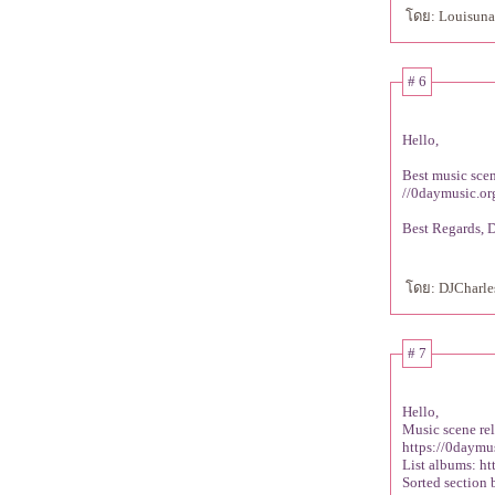
ดย: Louisunalo
# 6
Hello,
Best music scen
//0daymusic.o
Best Regards, 
ดย: DJCharlesS
# 7
Hello,
Music scene re
https://0daymu
List albums: h
Sorted section 