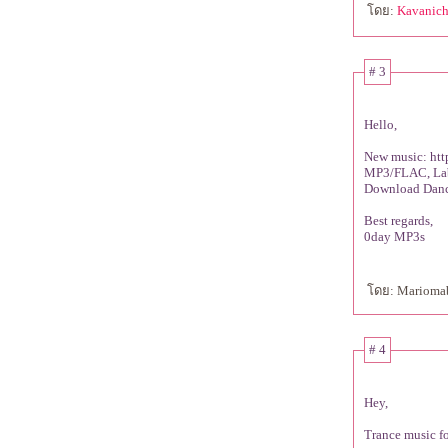
ดย:
Kavanic
# 3
Hello,
New music: htt
MP3/FLAC, Lab
Download Dance
Best regards,
0day MP3s
ดย: Mariomab 
# 4
Hey,
Trance music fo