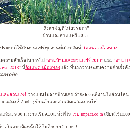
"สิ่งสามัญที่ไม่ธรรมดา"
บ้านและสวนแฟร์ 2013
ระยุกต์ใช้กับงานแฟร์ทุกงานที่เปิดที่จัดที่
อิมแพค-เมืองทอง
สบความสำเร็จในการไป
"งานบ้านและสวนแฟร์ 2013"
ละ
"งาน Hea
tival 2013"
ที่
อิมแพค-เมืองทอง
ล้ว ที่บอกว่าประสบความสำเร็จคื
่เจอรถติด
นและสวนแฟร์
วางแผนไปจากบ้านเลย ว่าจะfocusที่งานในส่วนไหน
lan แสดงชื่ Zoning ร้านค้าและส่วนจัดแสดงงานให้
งานก่อน 9.30 น (งานเริ่ม9.30น ทั้งที่ใน
เวบ impact.co.th
เขียนไว้10.0
าวกินแบบจัดหนักให้อิ่มถึงบ่าย 2 บ่าย 3