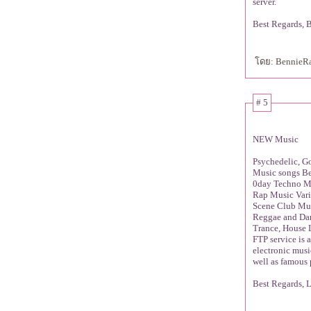
server.
Best Regards, 
ดย: BennieRar
# 5
NEW Music
Psychedelic, G
Music songs Be
0day Techno Mu
Rap Music Vari
Scene Club Mus
Reggae and Dan
Trance, House L
FTP service is 
electronic musi
well as famous 
Best Regards, 