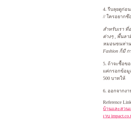
หัวหิน Day Trip :: 2007 ::: ตอนที่ 2
4. รีบลุยดูก่
หัวหิน Day Trip :: 2007 ::: ตอนที่ 1
// ใครอยากช๊
chilled ที่พรบังกาโล(Porn Bungalow) เกาะช้าง ตอน
ที่ 3
สำหรับเรา ที
chilled ที่พรบังกาโล(Porn Bungalow) เกาะช้าง ตอน
ที่ 2
ต่างๆ , พื้น
chilled ที่พรบังกาโล(Porn Bungalow) เกาะช้าง ตอน
หมอนขนห่าน
ที่ 1
Fashion ก็มี ก
ฟาร์มปูนิ่ม จ.ตราด
บ้านปูรีสอร์ท จ.ตราด :BANPU RESORT
5. ถ้าจะซื้อข
-เชียงใหม่2006-ตอนที่6 go to RELAX
ค่กรอกข้อมูลช
-เชียงใหม่2006-ตอนที่5 ROYAL FLORA EXPO 2006
:2nd DAY
500 บาทให้
-เชียงใหม่2006-ตอนที่4 มื้อเย็นแบบไฮโซ
-เชียงใหม่2006-ตอนที่3 ราชพฤกษ์2549 วันแรก
6. ออกจากงาน
:Royal Flora Expo2006
-เชียงใหม่2006-ตอนที่2 ร้านกาแฟ กะ ตึกสวยๆ
Reference Link
-เชียงใหม่2006-ตอนที่1 จาก ท่าอากาศยาน
บ้านและสวนแ
สุวรรณภูมิ
เวบ impact.co.
ครั้งแรก กะ ภูเก็ต ภาคสาม รักแรกพบ
ครั้งแรก กะ ภูเก็ต ภาคสอง งานๆ เที่ยวๆ บันเทิง