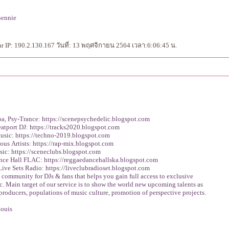
Bennie
 IP: 190.2.130.167 วันที่: 13 พฤศจิกายน 2564 เวลา:6:06:45 น.
oa, Psy-Trance: https://scenepsychedelic.blogspot.com
atport DJ: https://tracks2020.blogspot.com
sic: https://techno-2019.blogspot.com
ous Artists: https://rap-mix.blogspot.com
ic: https://sceneclubs.blogspot.com
ce Hall FLAC: https://reggaedancehallska.blogspot.com
ive Sets Radio: https://liveclubradioset.blogspot.com
a community for DJs & fans that helps you gain full access to exclusive
c. Main target of our service is to show the world new upcoming talents as
producers, populations of music culture, promotion of perspective projects.
Louis