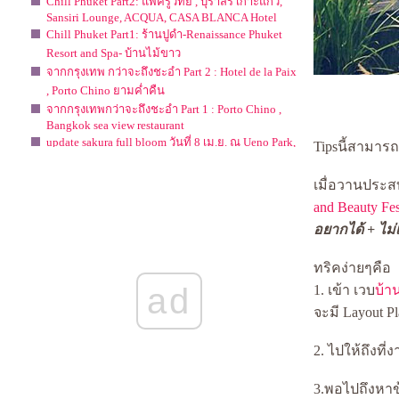
Chill Phuket Part2: แพครูวิทย์ , บุราสิริ เกาะแก้ว,
Sansiri Lounge, ACQUA, CASA BLANCA Hotel
Chill Phuket Part1: ร้านปูดำ-Renaissance Phuket
Resort and Spa- บ้านไม้ขาว
จากกรุงเทพ กว่าจะถึงชะอำ Part 2 : Hotel de la Paix
, Porto Chino ยามค่ำคืน
จากกรุงเทพกว่าจะถึงชะอำ Part 1 : Porto Chino ,
Bangkok sea view restaurant
update sakura full bloom วันที่ 8 เม.ย. ณ Ueno Park,
Tipsนี้สามารถป
Tokyo
Evason หัวหิน
เมื่อวานประ
นอนเล่นเย็นใจ ที่ IBIS Bangkok Riverside
and Beauty Fes
Hotel Review : ชิลล์ที่ VIE Hotel , Bangkok ตรง
อยากได้ + ไม
ราชเทวี
Hotel Review : Novotel Bangkok Fenix Ploenchit
I m at Evason, hua hin.... :-)
ทริคง่ายๆคือ
ซาปา สวรรค์ในสายหมอก
ad
1. เข้า เวบ
บ้า
SYDNEY, Place to eat, Place to go.
ผนที่ ปาย จ.แม่ฮ่องสอน/ Paii Map
จะมี Layout P
Preview : Dubai Trip
The Hen Hua Hin ( เดอะเฮน หัวหิน )
2. ไปให้ถึงที่
SYDNEY 2009 : Day 1 ::: Short Note and No Photo.
ปัญหาของชุมชนอัมพวา ที่น่าลงมือแก้ไข
3.พอไปถึงหาข้
3 สาว @ ปราณบุรี จ.ประจวบคีรีขันธ์