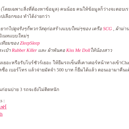
อน (โดยเฉพาะสิ่งที่ต้องหาข้อมูล) คนน้อย คนให้ข้อมูลก็ว่างจะตอบ
อปเลือกของ ทำได้ง่ายกว่า
่อยากไปดูจริงๆก็พวกวัสดุก่อสร้างแบบใหม่ๆของ เครือ
SCG
, ผ้าม่า
ลามิเนทแบบใหม่ๆ
เทียมของ
ZleepSleep
ระเป๋า
Rubber Killer
ละ ผ้าพันคอ
Kiss Me Doll
ห้น้องสาว
องเยอะหรือรับโบร์ชัวร์เยอะ ให้ยืมรถเข็นที่เคาเตอร์หน้าทางเข้าChal
ื่อ เบอร์โทร แล้วจ่ายมัดจำ 500 บาท ก็ยืมได้แล้ว ตอนเอามาคืนเค
ก่อนบ่าย 3 รถจะยังไม่ติดหนัก
s :
ฟร์
th