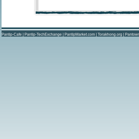
Pantip-Cafe
|
Pantip-TechExchange
|
PantipMarket.com
|
Torakhong.org
|
Pantow