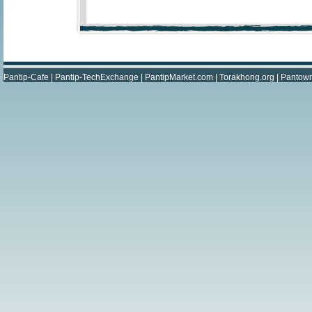
Pantip-Cafe
|
Pantip-TechExchange
|
PantipMarket.com
|
Torakhong.org
|
Pantow