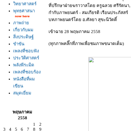
วิทยาศาสตร์
ที่ปรึกษาฝ่ายฆราวาสโดย ครูฉลวย ศรีรัตนา,
พุทธศาสนา
กำกับภาพยนตร์ - สมเกียรติ เรือนประภัสสร์
บทภาพยนตร์โดย อ.ศัลยา สุขะนิวัตติ์
ภาพถ่า
เกี่ยวกับผม
เข้าฉาย 28 พฤษภาคม 2558
สิ่งประดิษฐ์
(ทุกภาพคลิ๊กที่ภาพเพื่อชมภาพขนาดเต็ม)
ขำขัน
เพลงที่ชอบฟัง
ประวัติศาสตร์
พลังพีระมิด
เพลงที่ชอบร้อง
หนังสือที่ผม
เขียน
สมุดเยี่ยม
พฤษภาคม
2558
1
2
3
4
5
6
7
8
9