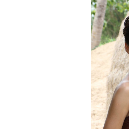
รณรงค์ให้เลิก
วัฒนธรรมการ
จุดธูปครับ
ถามปัญหา
ธรรมะ กับพระ
มหากรีฑา วชิร
ญาโณ
ทำไมผู้มีปัญญา
จึงได้บรรลุ
ธรรมทีหลัง
เรื่องของศีลข้อ
8 เว้นจากการ
ร้องรำทำเพลง
กับความฝันของ
ผมที่มีต่อเรื่องนี้
รายละเอียดของ
ศีลข้อที่ 5 ห้าม
ดื่มสุรา
รายละเอียดของ