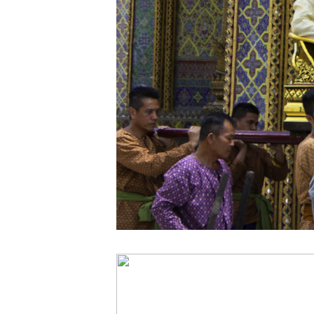
พระโอษฐ์)
พระพุทธองค์ไม่
เคยตรัสว่า
พระพุทธศาสนา
จักมีอายุ ๕๐๐๐
ปี