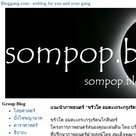
Bloggang.com : weblog for you and your gang
Group Blog
นะนำภาพยนตร์ "ขรัวโต อมตะเถระกรุงรัตน
ไสยศาสตร์
บั้งไฟพญานาค
ขรัวโต อมตะเถระกรุงรัตนโกสินทร์
ดาราศาสตร์
ครงการภาพยนตร์สนองคุณแผ่นดิน โดย บริษั
จีปาถะ
ที่ปรึกษาภาพยนตร์ฝ่ายสงฆ์โดย สมเด็จพุฒาจา