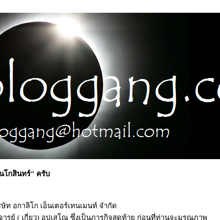
โกสินทร์" ครับ
ท อกาลิโก เอ็นเตอร์เทนเมนท์ จำกัด
รย์ ( เกี่ยว) อุปเสโณ ซึ่งเป็นภารกิจสุดท้าย ก่อนที่ท่านจะมรณภาพ