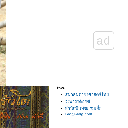
ad
Links
สมาคมดาราศาสตร์ไท
วงพาราด็อกซ์
สำนักพิมพ์ชมรมเด็ก
BlogGang.com