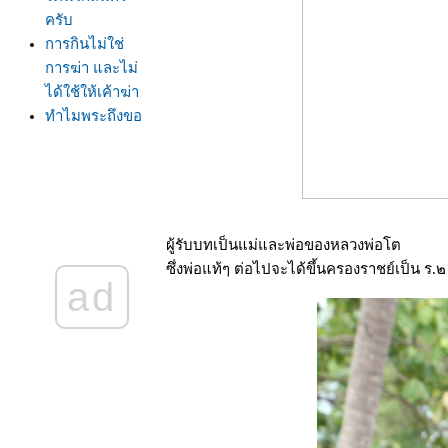
ครับ
การกินไม่ใช่
การฆ่า และไม่
ได้ใช้ให้เค้าฆ่า
ทำไมพระถึงขอ
บิณฑบาตร ไม่
ทำงานทำการ
ศีลข้อ 1 จะขาด
เมื่อสัตว์นั้นตา
จริงๆ หรือเพียงผู้
ผู้รับบทเป็นแม่และพ่อของหลวงพ่อโต
ฆ่าเข้าใจว่าตา
ซึ่งพ่อแท้ๆ ต่อไปจะได้ขึ้นครองราชย์เป็น ร.๒
ad
ท้จริงแล้ว
พระพุทธเจ้ามี
พระเศียรโล้น
เมื่อผมได้รับ
พระบรม
สารีริกธาตุมา
บูชา