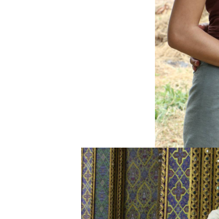
ศีลข้อที่ 4 ห้าม
พูดโกหก
รายละเอียดของ
ศีลข้อที่ 3 เรื่อง
กาเมสุมิจฉาจาร
รายละเอียดของ
ศีลข้อที่ 2 ห้าม
ลักขโม
เรื่องของศีลข้อที่
1 และทัศนคติ
ของผมต่อเรื่องนี้
หากใครมาบอก
ว่าตนบรรลุ
ธรรม ก็อย่าเพิ่ง
ปรามาสเขา
ละอย่าเพิ่ง
ินดีด้ว
เคล็ดไม่ลับวิธี
คลายง่วง (จาก