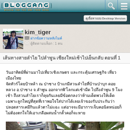
kim_tiger
ฝากข้อความหลังไมค์
ผู้ติดตามบล็อก : 1 คน
เส้นทางสายลำไย ไปลำพูน เชียงใหม่เช้าไปเย็นกลับ ตอนที่ 1
วันอาทิตย์ที่ผ่านมาไปเที่ยวเชิงเกษตร และกระตุ้นเศรษฐกิจ เที่ยว
เมืองไท
จัดทัวร์โดยป้าหล้า ณ ป่าซาง ป้าแกมีสวนลำไยที่บ้านป่าบุก ดอ
หลวง อ.ป่าซาง จ.ลำพูน ออกจากพิ'โลกแต่เช้ามืด ไปถึงลำพูน 9 โมง
เช้า ถึงสวนลำไยเราก็ลุยกันเลยมีข้อตกลงว่าห้ามเด็ดพวงให้เด็ด
เฉพาะลูกใหญ่ที่สุดที่เราพอใจใส่ปากได้เลยเจ้าของรับประกันว่า
ปลอดสารเคมีกินแล้วตาไม่แฉะ แต่อาจจะมีอาการเจ็บคอนิดหน่อยก็
ไม่ต้องตกใจให้เอาเกลือผสมน้ำกลั้วคอก็จะหา