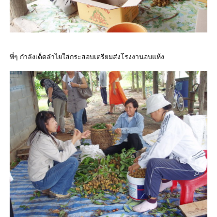
พี่ๆ กำลังเด็ดลำไยใส่กระสอบเตรียมส่งโรงงานอบแห้ง