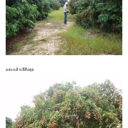
ละแล้วเจ๊สั่งลุ