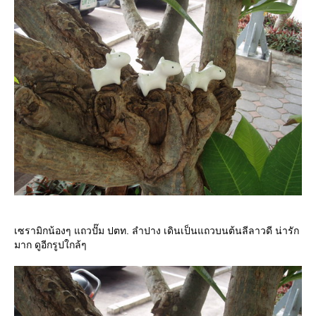
เซรามิกน้องๆ แถวปั๊ม ปตท. ลำปาง เดินเป็นแถวบนต้นลีลาวดี น่ารัก
มาก ดูอีกรูปใกล้ๆ