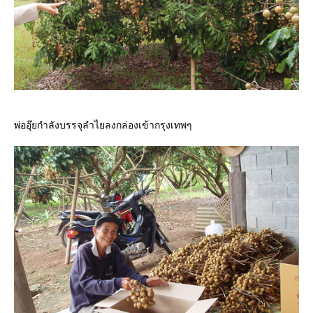
พ่ออุ๊ยกำลังบรรจุลำไยลงกล่องเข้ากรุงเทพๆ