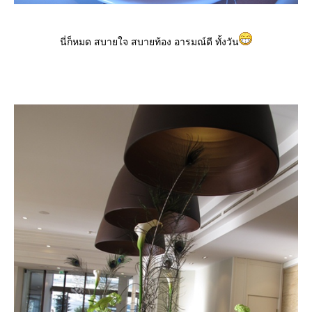
นี่ก็หมด สบายใจ สบายท้อง อารมณ์ดี ทั้งวัน